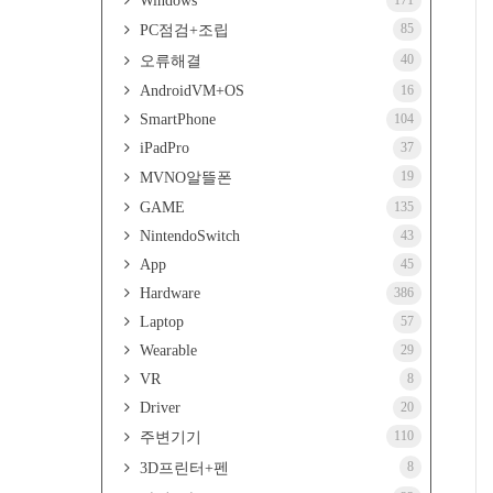
Windows
171
85
PC점검+조립
40
오류해결
AndroidVM+OS
16
SmartPhone
104
iPadPro
37
19
MVNO알뜰폰
GAME
135
NintendoSwitch
43
App
45
Hardware
386
Laptop
57
Wearable
29
VR
8
Driver
20
110
주변기기
8
3D프린터+펜