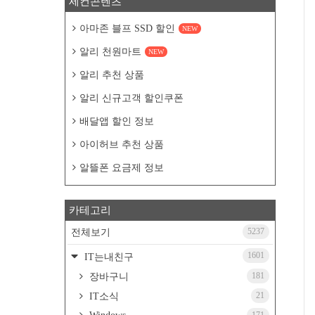
세컨콘텐츠
아마존 블프 SSD 할인
NEW
알리 천원마트
NEW
알리 추천 상품
알리 신규고객 할인쿠폰
배달앱 할인 정보
아이허브 추천 상품
알뜰폰 요금제 정보
카테고리
5237
전체보기
1601
IT는내친구
181
장바구니
21
IT소식