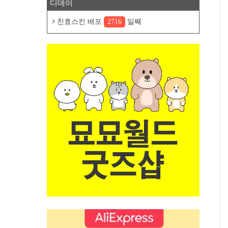
디데이
친효스킨 배포
2716
일째