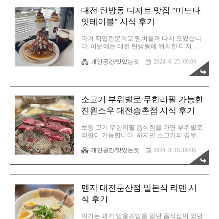
서 같이 가보고 싶다고 하여 2인 파티로 우나
대전 탄방동 디저트 맛집 "미드나
기칸을 방문했습니다. 위치는 이곳입니다.
근데 구글 평점은 상당히 낮네요. 이건 아니
잇테이블" 시식 후기
다 싶어서 제가 만점 리뷰를 하나 남겼습니
다. 아니~ 우나기칸은 원래 빠르게 나오는 음
과거 직업전문학교 멤버들과 다시 모였습니
식이 아닌데 말이죠. 엄청 늦게 나온 모양인
다. 이번에는 대전 탄방동에 위치한 디저트
가봐요. 손님이 한참 북적거릴때는 그럴수도
맛집! 미드나잇테이블에 갔지요. 사진으로
있겠다 싶군요. 아무튼 저는 굉장히 마음에
개인공간/맛있는것
2024. 8. 25. 00:03
봤을 때 정말 달달해보였습니다. 당연히 맛
들었던 음식점입니다. 일단 우나기칸 대전본
있어 보였고요. 말이 필요없죠? 바로 사진으
점은 주차장이 있긴한데 그 주차장이에요..
로 만나보시죠. 크으~ 딱 보시면 아시겠죠?
맛이 없을래야 없을 수 없습니다. 너~무 달달
합니다. 아! 그렇다고 너무 지나치게 달지는
소고기 부위별로 무한리필 가능한
않습니다. 적절히 달다고 표현하고 싶군요.
제가 아무리 애들 입맛이라고 해도 너무 단
진원소우 대전송촌점 시식 후기
건 또 싫어하거든요. 혀에서 단내가 납니다.
그게 싫어요. 여기 미드나잇테이블 디저트는
보통 고기 무한리필 음식점을 가면 부위별로
달지만 기분 좋은 단맛이라고 할 수 있겠습
리필이 가능합니다. 하지만 소고기의 경우에
니다. 근데 이런 맛있는 디저트 가게를 소개
는 이야기가 달라져요. 자신이 원하는 부위
해드릴때마다 참 어려운게... 맛 설명입니다.
개인공간/맛있는것
2024. 8. 18. 00:06
만 따로 추가 주문을 할 수 없습니다. 하지만
그냥 사진으로만 보여드리면 사실 제 역할은
여기 가능한 곳이 있습니다. 남동생 덕분에
다 했다고 보거든요. 맛 ..
이런 곳까지 알게 되는군요. 사실 무한 고기
뷔페를 굉장히 좋아하는 편은 아닙니다. 확
실히 고기의 질이 완전 마음에 드는 곳은 잘
멘지 대전둔산점 일본식 라멘 시
없었던 경험들 투성이었기에 이런 결론으로
도달하게 된 것 같아요. 하지만! 이번 진원소
식 후기
우를 방문하고나서 또 가고 싶다는 생각을
처음으로 하게 됩니다. 진원소우 대전송촌
여기는 과거 방울초밥을 팔던 음식점이 있던