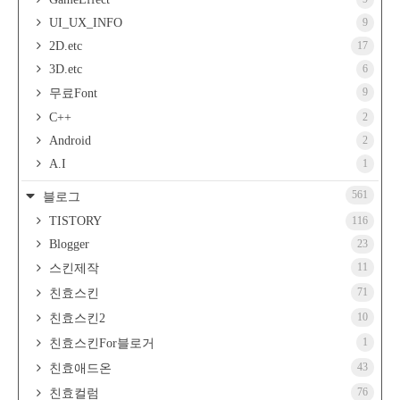
UI_UX_INFO
9
2D.etc
17
3D.etc
6
9
무료Font
C++
2
Android
2
A.I
1
561
블로그
TISTORY
116
Blogger
23
11
스킨제작
71
친효스킨
10
친효스킨2
1
친효스킨For블로거
43
친효애드온
76
친효컬럼