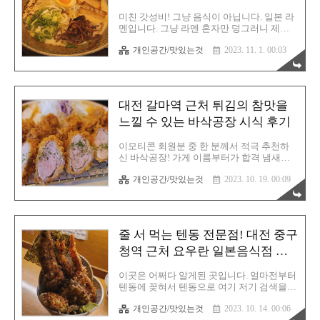
다. 이번 이모티콘 모임도 윙스터디에서 모
승부인건가!
여 열심히 그림 작업을 완료했습니다. 오늘
미친 갓성비! 그냥 음식이 아닙니다. 일본 라
의 추천 음식점은 토미야우동입니다. 회원분
멘입니다. 그냥 라멘 혼자만 덩그러니 제공
께서 적극 추천해주셨기에 가지 않을 이유가
되는것이 아닙니다. 돈까스와 같이 시식할
없었습니다. 유명한 맛집이라 웨이팅이 있을
개인공간/맛있는것
2023. 11. 1. 00:03
수 있는 세트메뉴인 것입니다. 보통 이렇게
까봐 5시에 모임 끝나자마자 바로 출발했습
세트로 나오면 왠만하면 요즘같은 고공 행진
니다. 토미야우동 위치는 위의 구글 지도에
물가 시대에서는 누구라도 당연히 만원 이상
표시..
을 지출해야 한다고 인식할 것입니다. 근데
이게 왠 걸?! 만원도 안 해요. 여기에서 1차로
대전 갈마역 근처 튀김의 참맛을
놀랐고, 2차는 뭐 아시죠? 그렇습니다. 맛입
니다. 음식이 돈을 떠나서 맛이 없으면 안 되
느낄 수 있는 바삭공장 시식 후기
거든요. 저렴하던 비싸던 맛 없는 식당은 두
번 다시 방문하지 않게 되는데 여긴 맛도 있
이모티콘 회원분 중 한 분께서 적극 추천하
습니다. 맛과 가격을 동시에 잡았다라는 표
신 바삭공장! 가게 이름부터가 합격 냄새가
현은 이럴 때 사용해야 매우 적절할 것 같습
강력하게 느껴지는 곳이었죠. 결국 참지 못
니다요. 투썸플레이스에서 이모티콘 작업을
개인공간/맛있는것
2023. 10. 19. 00:09
하고 방문해 보기로 합니다. 원래는 혼자 가
끝마치고 배가 고파진 우리들은 근처 쇼부라
려고 했으나, 의외로 또 이런 맛난걸 찾아 다
멘 음식점으로 들어왔습..
니시는것을 좋아하시는 분들이 계시기에 단
톡방에 같이 갈 인원을 모집하니 저 포함 총
세명의 파티가 완성 됩니다. 이제 파티도 꾸
줄 서 먹는 텐동 전문점! 대전 중구
려졌겠다, 목적지까지 가는 일만 남았습니
다. 바삭공장은 갈마역 2번 출구로 나온 후
청역 근처 요우란 일본음식점 방
조금만 걷다보면 보입니다. 큰 도로쪽 말고
문 후기
골목 사이로 가셔야 정문으로 입장할 수 있
이곳은 어쩌다 알게된 곳입니다. 얼마전부터
습니다. 모든 주문은 오더태블릿으로 진행합
텐동에 꽂혀서 텐동으로 여기 저기 검색을
니다. 식사 카테고리에서 고르면 되고 원하
하다가 알게된 곳이죠. 대흥동 사쿠사쿠, 소
는 메뉴 선택 후 다음 화면에 추가로 먹거리
개인공간/맛있는것
2023. 10. 14. 00:06
제동 하쿠쯔무, 그리고 갤러리아 온센. 현재
를 애드온 할 수 있습니다. 세트 메뉴는 술이