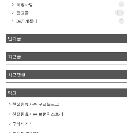
2
희망사항
147
광고글
0
Be공개폴더
인기글
최근글
최근댓글
링크
친절한효자손 구글블로그
친절한효자손 브런치스토리
구라제거기