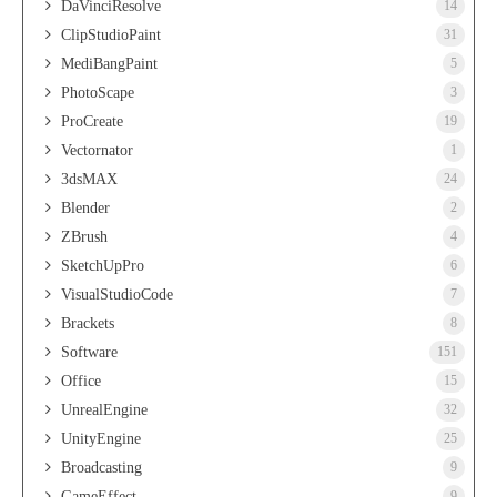
DaVinciResolve
14
ClipStudioPaint
31
MediBangPaint
5
PhotoScape
3
ProCreate
19
Vectornator
1
3dsMAX
24
Blender
2
ZBrush
4
SketchUpPro
6
VisualStudioCode
7
Brackets
8
Software
151
Office
15
UnrealEngine
32
UnityEngine
25
Broadcasting
9
GameEffect
9