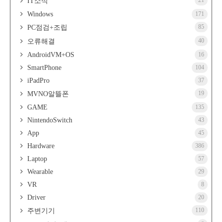
21
IT소식
Windows
171
85
PC점검+조립
40
오류해결
AndroidVM+OS
16
SmartPhone
104
iPadPro
37
19
MVNO알뜰폰
GAME
135
NintendoSwitch
43
App
45
Hardware
386
Laptop
57
Wearable
29
VR
8
Driver
20
110
주변기기