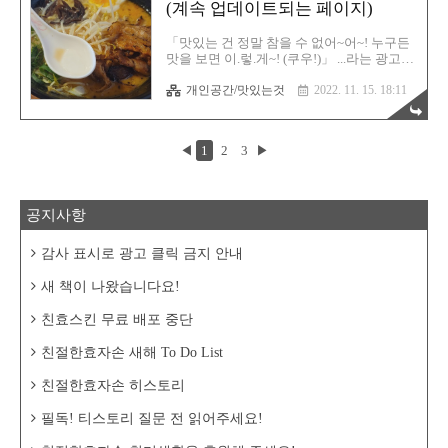
된 맛을 즐기는 회원님 한 분과 함께 즐겁게
(계속 업데이트되는 페이지)
발걸읆을 재촉했습니다. 다만 하필 이날은
바람이 많이 불어 쌀쌀했어요. 이전 날 엄청
「맛있는 건 정말 참을 수 없어~어~! 누구든
더웠기에 좀 얇게 입고 나온게 실수였습니
맛을 보면 이.렇.게~! (쿠우!)」 ...라는 광고송
다. 초행은 찾기가 어려워 ㅠㅠ 처음에는 한
을 아시면 당신은 저와 같은 연령대이실겁니
눈에 찾기가 어려웠습니다. 여기가 식당이었
개인공간/맛있는것
2022. 11. 15. 18:11
다. 그렇습니다. 맛있는 음식은 정말 많습니
을줄은 상상을 못 했으니까요. 그냥 커피숍
다. 지구에 존재하는 모든 맛나는 음식들을
인줄 알았습니다. 입간판도 작아서 더욱..
다 먹어보고 다른 별로 떠나고 싶은데 그럴
수 있을런지 모르겠습니다. 일단 국내 음식
◀
1
2
3
▶
도 다 공략을 못 했으니 우선 소규모로 국내
부터 노려보는것이 맞겠지요? 배달앱 경쟁
의 시대입니다. 배달의 민족에 이어 요기요
가 경쟁에 들어오면서 이제 쿠팡이츠도 합세
공지사항
했습니다. 현재는 이렇게 세 개의 앱을 이용
하고 있습니다. 이 중에서 가장 많이 아용하
는건 요기요입니다. 프리미엄 유료 멤버십도
감사 표시로 광고 클릭 금지 안내
가입했습니다. 그렇기에 매달 할인 쿠폰을
받고 있는데 이 쿠폰이 금방 소진되어 버리
새 책이 나왔습니다요!
는 마법이 있나 봅니다. ..
친효스킨 무료 배포 중단
친절한효자손 새해 To Do List
친절한효자손 히스토리
필독! 티스토리 질문 전 읽어주세요!