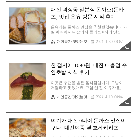
쌀국수 맛집이라고 말입니다. 진짜!!! 맛있어
요! 왜 추천해주셨는지 알겠어요. 일단 위치
대전 괴정동 일본식 돈까스(돈카
는 이곳입니다. 대전 시민분들은 아시겠지만
그 대한통운 가기 전이에요. 회덕 가기 전에
츠) 맛집 온유 방문 시식 후기
있습니다. 읍내동에 위치한 곳입니다. 위치
는 이곳입니다. 평점을 보시면 아시겠지만
온유라는 돈까스 맛집을 추천받았습니다. 사
진짜 훌륭해요. 네이버 지도 평점은 조작이
실 아직까지 대전에서 돈까스 0티어 맛집은
좀 있을 수 있으나, 구글 지도나 카카오 지도
호세키카츠라고 생각하고 있기에 호기심 반
평점은 어느정도 믿어도 됩니다. 바로 근처
개인공간/맛있는것
2024. 4. 30. 00:07
두려움 반으로 온유를 도전해보기로 합니다.
에 공영주차장이 있긴한데 주차하기가 매우
두려운 이유는 호세키카츠보다 맛이 없을까
어렵습니다. 차량이 많아서 말입니..
봐라는 감정이죠. 하지만 돈까스는 대부분
평타 이상이기에 이참에 한번 제대로 비교를
해볼 수 있는 절호의 기회라고 생각했습니
한 접시에 1690원! 대전 대흥점 수
다. 드디어 대전 최강의 돈까스는 과연 어디
일지 가려지게 됩니다. 물론 제 개인 순위일
안초밥 시식 후기
뿐입니다. 입맛이란 사람마다 다 다르니까
요. 온유는 대전 롯대백화점 괴정점 근처에
이곳은 추천을 받은 음식점입니다. 초밥이
위치해 있습니다. 따라서 주차는 이 근처인
저렴하고 맛있대요. 그럼 안 갈 이유가 없잖
괴정동 한민시장 공영주차장에 주차를 해야
아요? 그래서 모임 끝나고 이후에 음식 원정
합니다. 1시간 이내는 무료주차 가능합니다.
개인공간/맛있는것
2024. 4. 10. 00:04
대를 모집했고 그렇게 5인 파티가 만들어졌
만약 1시간을 초과하는 경우에는 주차권을
습니다. 모임 장소에서 그리 멀지 않은 곳입
받을 수 있어요. 그리고 온유 식당 자체가..
니다. 이 초밥집은 체인점입니다. 따라서 어
렵지 않은 장소에서 찾아보실 수 있으실 거
에요. 대전에 있으면 전국에 다 있는겁니다.
여기가 대전 0티어 돈까스 맛집이
성심당 빼고요. 대전 대흥동에 위치한 수안
초밥! 당연히 대흥점이고요. 몰랐는데 주차
구나! 대전여중 옆 호세키카츠 시
장도 있습니다. 신축 건물 1층에 자리잡고 있
식 후기
어서 주차하기가 편할 것 같습니다. 메뉴판