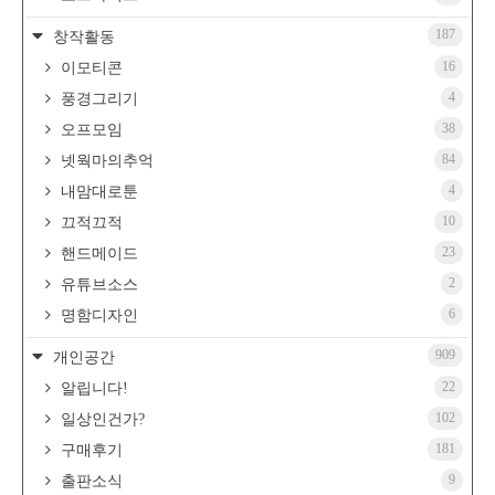
187
창작활동
16
이모티콘
4
풍경그리기
38
오프모임
84
넷웍마의추억
4
내맘대로툰
10
끄적끄적
23
핸드메이드
2
유튜브소스
6
명함디자인
909
개인공간
22
알립니다!
102
일상인건가?
181
구매후기
9
출판소식