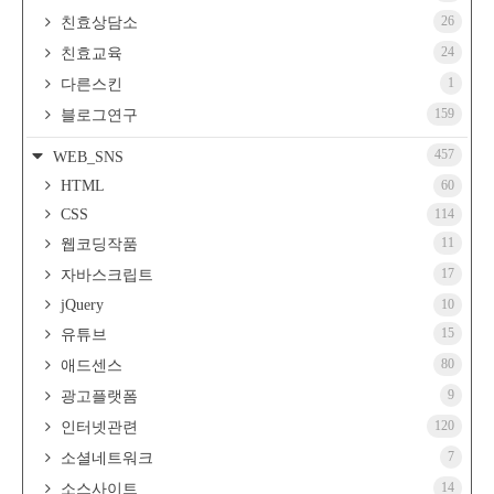
26
친효상담소
24
친효교육
1
다른스킨
159
블로그연구
457
WEB_SNS
HTML
60
CSS
114
11
웹코딩작품
17
자바스크립트
jQuery
10
15
유튜브
80
애드센스
9
광고플랫폼
120
인터넷관련
7
소셜네트워크
14
소스사이트