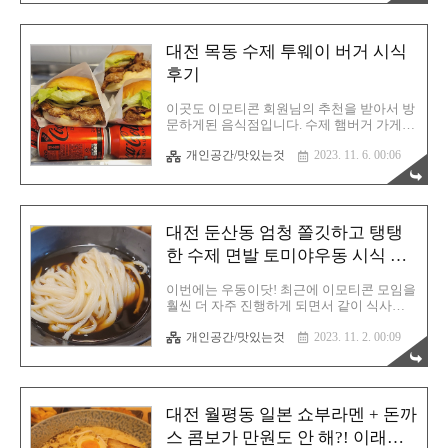
의없는 촬영은 아예 실행하지 않는것이 정답
입..
대전 목동 수제 투웨이 버거 시식
후기
이곳도 이모티콘 회원님의 추천을 받아서 방
문하게된 음식점입니다. 수제 햄버거 가게에
요. 수제버거에 대한 인식은 맛은 있는 편인
개인공간/맛있는것
2023. 11. 6. 00:06
데 비싸다라는 느낌이 있잖습니까? 이곳은
가격과 맛 두 가지를 모두 획득하는데 성공
한 곳이라고 이야기 할 수 있겠습니다. 예전
에 소제동에 새로 런칭된 모 버거 음식점을
기대하고 갔다가 실망을 크게 했던 경험이
대전 둔산동 엄청 쫄깃하고 탱탱
있는지라 과연 이 곳은 어떨지 궁금했습니
다. 아무리 추천을 받았다 할지라도 사람마
한 수제 면발 토미야우동 시식 후
다 맛 평가는 다르니까요. 투웨이버거는 아
기
담한 매장입니다. 따라서 한 방에 찾는건 살
이번에는 우동이닷! 최근에 이모티콘 모임을
짝 어려울 수 있어요. 마주앉는 테이블은 없
훨씬 더 자주 진행하게 되면서 같이 식사하
고 벽면을 보는 싱글석만 사이드로 배치된
는 확률도 올라갔습니다. 이모티콘 작업에
형태입니다. 입구쪽에는 키오스크가 있습니
개인공간/맛있는것
2023. 11. 2. 00:09
뭔가 흥미가 더욱 상승하면서 이제 더 이상
다. 천주교 목동성당 바로 앞에 위치해있으
블로그만으로는 어려울 것으로 예상하여 다
니 잘 찾으셔야 합니다. 골목에 있거든요. 가
른 파이프라인도 만들어둬야 안심이 될 것
격을..
같거든요. 또한 비싼 아이패드를 샀는데 활
용을 제대로 못 하기도 하고, 그림 그리는 재
대전 월평동 일본 쇼부라멘 + 돈까
주는 꼴에 또 있어서 어떻게든 활용해보려고
생각을 했었기에 이모티콘이 딱인것 같습니
스 콤보가 만원도 안 해?! 이래서