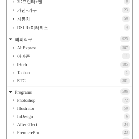
8
3D프린터+펜
23
가전+가구
59
자동차
4
DSLR+미러리스
925
해외직구
AliExpress
507
11
아마존
iHerb
105
Taobao
1
ETC
301
596
Programs
Photoshop
72
Illustrator
50
InDesign
6
AfterEffect
34
PremierePro
23