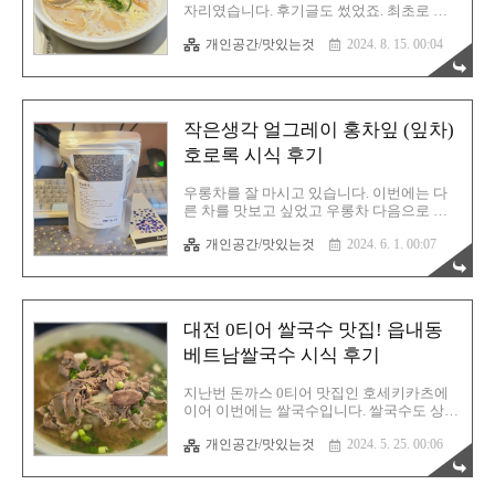
점 위치는 구글 지도로 표시해 두었습니다.
자리였습니다. 후기글도 썼었죠. 최초로 비
주차장은 근처 공용주차장에 주차해야 합니
평가를 내린 음식점이었습니다. 아니 크기가
다. 대전분들은 잘 아시다시피 저 일대가 엄
개인공간/맛있는것
2024. 8. 15. 00:04
엄지손가락 반만한 크기인데 가격은 일반 초
청 식당가잖아요? 따라서 왠만하면 차를 끌
밥이랑 동일하게 받더라고요. 아무리 귀엽고
고 가시는것보다는 대중교통이 편리..
소중한 초밥이지만 누구 코에 붙이겠습니
까? 결국 그 초밥집은 망했군요. 오래 가지는
못하겠다 싶었는데 역시 예상 적중! 그리고
작은생각 얼그레이 홍차잎 (잎차)
잠시 뒤에 멘지라고 하는 라멘 전문점으 들
어서는군요. 라멘 가게는 이렇게 생겼습니
호로록 시식 후기
다. 위치가 어디냐고요? 일단 갤러리아 근처
입니다. 위치는 구글 지도로 첨부했으니 참
우롱차를 잘 마시고 있습니다. 이번에는 다
고하시기 바랍니다. 혹시 지도 오류로 보이
른 차를 맛보고 싶었고 우롱차 다음으로 좋
지 않는 경우를 대비해 아래에 텍스트로 한
아하는 홍차잎을 구매했습니다. 이번에는 소
번 더 정보를 기록해 두겠습니다. 멘지 대전
개인공간/맛있는것
2024. 6. 1. 00:07
량으로 구매했어요. 대량으로 구매하니까 의
둔산점주소 : 대전 서구 둔산로31번길 10-35
외로 오랫동안 두고 두고 먹게 되면서 뭔가
1층연락처 : 0507-1416-..
시간의 변화에 따라 찻잎도 조금은 바뀌는
느낌이었기 때문입니다. 아무리 잘 보관해도
말이죠. 그래서 소량으로 구매하게 된 것입
대전 0티어 쌀국수 맛집! 읍내동
니다. 마침 딱 100g짜리가 있더군요. 작은생
각이라는 브랜드가 있습니다. 찻잎을 판매하
베트남쌀국수 시식 후기
는 업체이며 평점도 좋더라고요. 가격도 합
리적이고요. 벌크 타입으로 최대한 간단하게
지난번 돈까스 0티어 맛집인 호세키카츠에
포장해서 가격을 낮춘게 아닌가 싶습니다.
이어 이번에는 쌀국수입니다. 쌀국수도 상당
아무튼 싸고 평가가 좋았기에 바로 구매했습
히 좋아하는 카테고리입니다. 막내이모님께
니다. 또한 동시에 찻잎 우리기(?)도 구매했
개인공간/맛있는것
2024. 5. 25. 00:06
서 추천해주신 쌀국수 맛집! 대전에서 여기
고요. 스테인리스 미니 차거름망 티인퓨저
저기에서 쌀국수를 맛봤던 저이지만 자신있
사용 후기 바로 이겁니다. 작은 사이즈이..
게 말씀드릴 수 있습니다. 여기가 대전 0티어