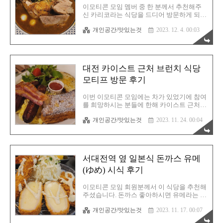
문해 보세요
으니 방문하는데 어렵지는 않으실 겁니다.
이모티콘 모임 멤버 중 한 분께서 추천해주
다만 대중교통으로 오기에는 골목인데다 이
신 카리코라는 식당을 드디어 방문하게 되었
일대가 붐비는 지역이니 왠만하면 대중교통
습니다. 그냥 카레가 아닙니다. 무려 닭다리
으로 방문하시는것을 추천합니다. 아니면 저
개인공간/맛있는것
2023. 12. 4. 00:03
가 통째로 들어있는 카레인 것입니다. 이미
처럼 타슈를 타고 오셔도 되고요. 사쿠사쿠
방문 전에 리뷰들을 면밀히 살펴봤습니다.
텐동집 바로 옆 건물이라 찾기는 쉽습니다.
음식 사진 비쥬얼이 장난 아니더라고요. 하
깜박..
나같이 다 먹음직스럽게 생겼습니다. 해당
사진은 음식점에서 올린게 아닌, 실제 방문
대전 카이스트 근처 브런치 식당
자들의 리얼 스마트폰 사진이라 신용도는 높
을 수 밖에 없었습니다. 당연히 다들 맛있다
모티프 방문 후기
고 칭찬 일색입니다. 저는 리뷰들을 잘 믿지
않습니다. 무조건 직접 경험을 해봐야 직성
이번 이모티콘 모임에는 차가 있었기에 참여
이 풀리는 성격입니다. 평점이 아무리 낮아
를 희망하시는 분들에 한해 카이스트 근처에
도 직접 체험을 해봐야 합니다. 그래야 낮았
있는 브런치 식당을 방문했습니다. 음식점
던 이유를 알 수 있을테니까요. 다행히(?) 카
개인공간/맛있는것
2023. 11. 24. 00:04
이름은 모티프! 여긴 어떻게 발견하게 되었
리코 음식점에 대한 평점은 높은 편이었습니
느냐면 다른 그림 모임 때문입니다. 충대 근
다. 그렇다면 더욱 기대가 될 수 밖에..
처에서 했었고 근처에서 축제를 했는데 그곳
을 지나가다 발견하게 된 식당이죠. 사람들
이 줄 서서 대기하고 있더라고요. 웨이팅이
서대전역 옆 일본식 돈까스 유메
있다는건 다 이유가 있는 것 아니겠습니까?
바로 지도앱에 킵해두고 방문각을 재고 있었
(ゆめ) 시식 후기
는데 그게 마침내 실행되고 만것입니다. 가
게 외관은 못 찍었습니다. 이미 많은 방문객
이모티콘 모임 회원분께서 이 식당을 추천해
이 있었기 때문이죠. 허락도 없이 촬영하는
주셨습니다. 돈까스 좋아하시면 유메라는 곳
건 아무래도 불편한 부분이니까요. 저야 물
을 꼭 한번 방문해 보시라고 말입니다. 서대
론 외모는 모두 가리지만 저분들 입장에서는
개인공간/맛있는것
2023. 11. 17. 00:07
전역 근처라 집에서 그리 멀지 않고
그저 전 불법촬영범일 뿐입니다. 그러니 동