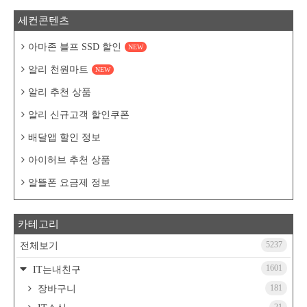
세컨콘텐츠
아마존 블프 SSD 할인
NEW
알리 천원마트
NEW
알리 추천 상품
알리 신규고객 할인쿠폰
배달앱 할인 정보
아이허브 추천 상품
알뜰폰 요금제 정보
카테고리
5237
전체보기
1601
IT는내친구
181
장바구니