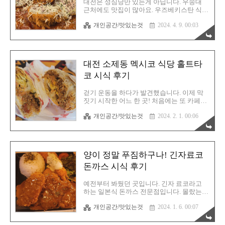
대전은 성심당만 있는게 아닙니다. 우송대
입니다. 럭셔리 초밥을 제외한 나머지 모든
근처에도 맛집이 많아요. 우즈베키스탄 식당
초밥의 접시당 가격은 동일합니다. 1,690원
도 있고요. 베트남 식당도 있죠. 당연히 다 먹
이죠. 으능정이거리 쪽에 1,500원짜리 초밥
개인공간/맛있는것
2024. 4. 9. 00:03
어봤고요. 맛있습니다. 이미 후기글도 작성
집이 하나 더 있는데 평점이 별로 안 좋더라
했는걸요? 그리고 요즘에는 새로운 맛집을
고요. 가장 결정적으로 초밥 ..
뚫는 재미를 알아가는 중이기도 합니다. 이
곳은 진짜 어쩌다 발견하게된 곳입니다. 지
도앱으로 발견했죠. 평점도 좋고 게다가 불
대전 소제동 멕시코 식당 홀트타
호가 잘 없는 돈까스 메뉴! 저 역시 돈까스를
좋아하기에 이모티콘 모임 이전에 점심팟을
코 시식 후기
모집해서 방문해 보았습니다. 호세키카츠가
최고구나 호세키카츠라는 일본식 돈까스 전
걷기 운동을 하다가 발견했습니다. 이제 막
문점입니다. 가게가 아담합니다. 대전(여자)
짓기 시작한 어느 한 곳! 처음에는 또 카페가
중학교 바로 옆에 있어서 찾는건 어렵지 않
들어서나 싶었습니다. 그런데 뭔가 TACO라
습니다. 하지만 딱 사진을 보시면 아실텐데
개인공간/맛있는것
2024. 2. 1. 00:06
는 단어가 벽에 따악! 생기더군요. 그때 바로
주차가 어려워요. 가게 바로 옆은 아마 빌라
알았습니다. 이곳은 멕시코 식당이 들어선다
거주자 전용 주차장일거에요. 그러면 학..
는 것을 말입니다. 그리고 기대가 되었습니
다. 빨리 완공되기를! 그리고 바로 맛을 보기
를 학수고대 했습니다. 드디어 가게가 오픈
양이 정말 푸짐하구나! 긴자료코
되었습니다. 바로 방문하지는 못했고 시간이
어느정도 지나서 찾은 멕시코 음식점! 과연
돈까스 시식 후기
이곳은 맛집이 될런지, 그냥 1회성으로 먹고
끝내는 그저 그런 식당이 될지는 혀가 판단
예전부터 봐뒀던 곳입니다. 긴자 료코라고
할 문제입니다. 위치는 소제동 카페라인에
하는 일본식 돈까스 전문점입니다. 몰랐는데
있어요. 아마 찾는건 정말 쉬울겁니다. 하천
체인점이더라고요. 개인적으로는 그냥 개인
변이 모두 무료 주차장이긴한데 솔직히 평일
개인공간/맛있는것
2024. 1. 6. 00:07
이 운영하는 식당을 선호하는 편이긴 합니다
에도 주차 자리 찾기가 어려울 정도입니다.
만, 일단 들어왔으니 그냥 나가기는 민망해
이 부분은 참고해 주시기 ..
서 맛을 보기로 합니다. 이모티콘 멤버분들