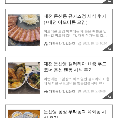
까지 대전에서 방문한 텐동 전문점은 이렇게
포함된 메뉴였습니다. 저는 또 막..
세 곳입니다. 오늘 방문한 요우란까지 합치
면 이제 네 곳이 되는군요. 과연 이 곳은 얼마
나 저를 설레게 할지 기대가 됩니다. 이 날은
대전 둔산동 규카즈정 시식 후기
이모티콘 저녁 모임이 있는 날이었습니다.
자홍 작가님께 따로 연락드려서 새로운 텐동
(+대전 이모티콘 모임)
집을 방문할건데 같이 가실건지 물어보니 단
박에 OK 사인이 떨어집니다. 이번에도 자홍
이모티콘 모임 이후에는 꽤 높은 확률로 맛
작가님과 저녁 식사를 하게 되는군요. 입맛
있는걸 먹으러 갑니다. 자홍 작가님도 같이
이 저랑 비슷하셔서 다행(?)입니다. 음식점
동행하시고 계시죠. 저와 마찬가지로 맛있는
위치는 중구청역에서 그리 멀지 않습니다. 4
개인공간/맛있는것
2023. 10. 13. 00:04
음식을 먹는것을 무척이나 좋아하시기 때문
번 출구로 나온 후 쭈욱 걷다보면 금새 보일
에 열심히 작업을 하고 이후에 즐거운 마음
것입니다. 지도 오류로 ..
으로 원하는 음식을 먹으러 가는 길은 늘 즐
겁기만 합니다. 현재 대전지역에서 유일한
이모티콘 모임을 1년 넘게 유지해오고 있으
대전 둔산동 갤러리아 11층 푸드
며 점차 정식 작가님들께서 늘어나고 있습니
다. 저도 조만간 승인을 받을 것입니다. 기필
코너 온센 텐동 시식 후기
코 말입니다. 이모티콘 모임 오늘 모임은 비
가 많이 왔습니다. 그럼에도 불구하고 이렇
이번에는 모임장소 바로 옆인 갤러리아 11층
게 참여해주신 분들께 경의를 표합니다. 반
에 위치한 푸드코너를 방문했습니다. 여기에
드시 해내겠다는 의지가 엿보입니다. 대전에
꽤 맛있는 텐동이 있다는 소식을 접했거든
서 이모티콘 작업을 같이 하고 싶으시면 아
개인공간/맛있는것
2023. 10. 5. 00:08
요. 튀김류를 굉장히 좋아하는 저에게는 충
래의 오픈카톡으로 들어오시면 됩니다. 첫
분히 방문 가치가 있는 식당이었지요. 사실
걸음이 어렵습니다. 막상 함께 하시면 어색
대형 백화점 푸드코너를 그리 선호하지는 않
하지..
습니다. 여러분들도 잘 알다시피 일단 사람
이 많고 테이블 음식 회전이 빠릅니다. 그말
둔산동 몽상 부타동과 육회동 시
인즉슨 음식 퀄리티에 크게 신경을 쓰지 않
는 곳이 대부분이라는 의미입니다. 그래서
식 후기