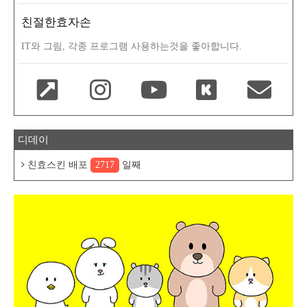
친절한효자손
IT와 그림, 각종 프로그램 사용하는것을 좋아합니다.
디데이
친효스킨 배포
2717
일째