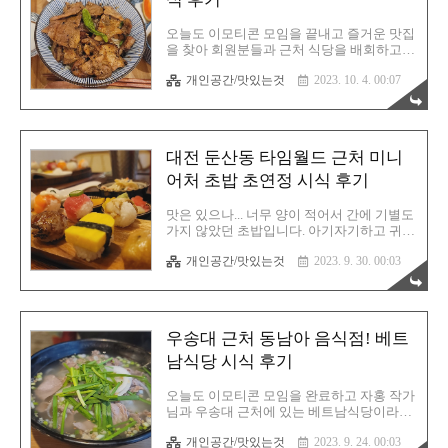
안 좋아해요. 맛은 물론 있지만 뭔가 미미를
불러일으킬만한 퀄리티는 아니라고 생각하
오늘도 이모티콘 모임을 끝내고 즐거운 맛집
고 있습니다. 하지만 이번에는 텐동이므로
을 찾아 회원분들과 근처 식당을 배회하고
도전을 해 본 것입니다. 의외로 사람이 별로
있습니다. 지난번 미니어처 초밥의 충격을
없었던 갤러리아 푸드코너! 아무래도 평일인
개인공간/맛있는것
2023. 10. 4. 00:07
잊게 해줄곳이 있습니다. 바로 옆에 몽상이
데다 저녁 6시 이전에 방문을 했기에 인파가
라는 일본 음식점이 있어요. 시그니처 메뉴
많지 않은 것으로 추측됩니다. 개인적으로 ..
는 아무래도 부타동으로 보입니다. 입간판에
떡하니 있었거든요. 비주얼이 진짜 먹지 않
고서는 못 배길 정도였어요. 그렇기에 오늘
대전 둔산동 타임월드 근처 미니
저녁은 부타동입니다. 다른 분들도 모두 동
의를 하셨기에 미련없이 방문을 해 봅니다.
어처 초밥 초연정 시식 후기
각 테이블마다 주문 태블릿이 있습니다. 직
원을 부를 필요 없이 편하게 디지털 주문을
맛은 있으나... 너무 양이 적어서 간에 기별도
하면 됩니다. 당연히 첫 방문이므로 부타동
가지 않았던 초밥입니다. 아기자기하고 귀여
을 맛보려고 합니다. 저는 점보 사이즈로 주
운 초밥의 비주얼은 정말 환상적이지만 양이
문했습니다. 잠시 뒤 주문한 점보사이즈 부
개인공간/맛있는것
2023. 9. 30. 00:03
너무나도 턱 없이 부족한게 흠입니다. 맛은
타동이 나왔습니다. 음... 근데 제가 생각한 점
있어요. 그래도 초밥이니까요. 부족하면 이
보 사이즈는 아닙니다. 이게 그냥 일반..
야기해달라고 했는데 혹시 초밥도 더 주는지
는 차마 못 물어봤어요. 그냥 미친 척 하고 물
어봤어야 했는데... 아무튼 맛은 있지만 양이
우송대 근처 동남아 음식점! 베트
너무나도 아쉬운 초밥집입니다. 가게 위치는
이곳입니다. 골목에 위치해있습니다. 그리고
남식당 시식 후기
왠만하면 차는 놓고 방문하세요. 아시죠? 이
일대 주차는 무척이나 어렵다는 것을 말입니
오늘도 이모티콘 모임을 완료하고 자홍 작가
다. 주차비도 꽤 나갑니다. 그러니 차를 가지
님과 우송대 근처에 있는 베트남식당이라는
고 계셔도 그냥 맘 편하게 대중교통을 이용
음식점을 들르기로 합니다. 여기는 예전부터
하시는걸 추천합니다. 참고로 브레이크 타임
개인공간/맛있는것
2023. 9. 24. 00:03
가보려고 했는데 희한하게 가려는 날마다 영