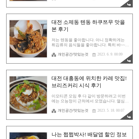
은 14:30~17:00 입니다. 이게 대표 메뉴입니
업을 하지 않았어요. 이러기도 쉽지 않은데
다. 모듬초..
참... 타이밍이라는게 거의 억까 수준입니다.
다행히 이 날은 영업중이어서 지금 안 가면
또 언제 가능할지 모르기에 얼른 들르기로
대전 소제동 텐동 하쿠쯔무 맛을
했습니다. 정말 기대가 됩니다. 고수를 참 좋
아하거든요. 베트남 음식하면 쌀국수고, 쌀
본 후기
국수하면 고수니까요! 일단 식당 내부는 이
렇게 생겼습니다. 저희는 창가쪽에 자리를
저는 텐동을 좋아합니다. 아니 정확하게는
잡았습니다. 홀은 상당히 넓은 편입니다. 입
튀김류의 음식들을 좋아합니다. 특히 바~~~
구에 들어오자마자 바로 왼쪽에 키오스크 기
싹 튀긴걸 매우 선호하죠. 아삭한 그 식감을
계가 있습니다. 저는 직원분께서 직접 오셔
개인공간/맛있는것
2023. 6. 9. 00:09
즐깁니다. 씹으면 기름기가 입 안을 가득 메
서 주문을 받는줄 알았는데 아니었어요. 반
워지는 그런 느낌이 좋습니다. 한국 튀김은
드시 키오스크로 주문을 하시기 바랍니다..
대표적으로 분식이 있죠. 그래서 분식에 같
이 포함되어 있는 튀김류를 좋아합니다. 일
본 튀김도 맛있습니다. 튀김 음식의 대명사
대전 대흥동에 위치한 카레 맛집!
인 텐동을 그래서 좋아합니다. 대전에 텐동
맛집이라고 불리는 곳을 몇 곳 방문해 봤는
브리즈커리 시식 후기
데 다 맛있었습니다. 이쯤 되면 텐동 음식점
은 그냥 이 정도의 식감과 맛이 평균 수준인
이모티콘 모임 후 다 같이 방문하려고 이번
것 같습니다. 아마 저는 어떤 텐동집에 가더
에는 으능정이 근처에서 모였습니다. 열심히
라도 다 맛있다고 평가를 내릴 것 같아요. 소
이모티콘 작업을 완료하고 바로 브리즈커리
제동은 저에게 있어서 추억의 동네입니다.
개인공간/맛있는것
2023. 5. 18. 00:07
로 항하는 발걸음! 여기는 지인의 추천으로
초등학교 2학년때까지 소제동에서 자랐습니
알게된 곳인데 가야지 가야지 생각만 하고
다. 그래서 이 곳은 마음의 안식처..
실행을 옮기지 않았던 미지의 영역입니다.
검색해보니 정말 후기는 좋았기에 이 정도면
믿고 갈 수 있겠다 싶었죠. 그래서 맛있는걸
나는 쩝쩝박사! 배달앱 할인 정보
좋아하고 특히 인도 음식같은 향신료가 첨가