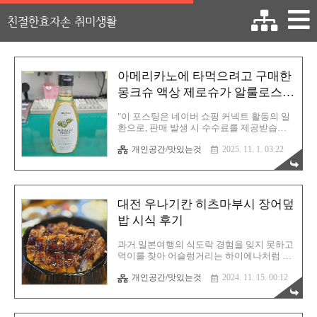
친절한효자손 취미생활
아메리카노에 타먹으려고 구매한
몽크슈 액상 제로슈가 알룰로스
천연 감미료 시식 후기
"이 포스팅은 네이버 쇼핑 커넥트 활동의 일
환으로, 판매 발생 시 수수료를 제공받습니
다." 제로를 꿈꾸며저희 회사는 커피를 늘 마
개인공간/맛있는것
2025. 11. 1. 03:22
십니다. 20대 때는 카페인따위 소화해냈는데
이제 나이가 들고나니 카페인만 먹으면 밤에
잠을 못 자는 체력으로 변했습니다. 그래서
디카페인 또는 아메리카노 완전 연하게 정도
로 마시고 있어요. 하지만 저는 애들 입맛의
대전 우나기칸 히츠마부시 장어덮
소유자! 쓴 건 싫어한단 말입니다요. 결국 아
메리카노에 타먹을 이걸 구매했습니다. 혈당
밥 시식 후기
관리도 해야 하는 나이여서 꿀이라던지 시럽
보다는 역시 천연 감미료가 좋을 것 같았습
과거 일본여행의 식도락 경험을 잊지 못하고
니다. 어차피 소량 타먹을 것이기에 괜찮지
먹이를 찾아 어슬렁거리는 하이에나처럼 일
않을까 싶어요. 몽크슈 액상 알룰로스 제품
본식 장어덮밥 전문점을 찾았습니다. 그렇게
입니다. 천연 감미료이기에 합성 감미료 보
개인공간/맛있는것
2024. 11. 15. 00:12
결국 우나기칸이라고 하는 히츠마부시 전문
다는 좀 더 안전할 것으로 기대합니다. 아메
점을 찾았고 일주일 이후 방문해 보았습니
리카노에 적당히 덜어 먹으니 ..
다. 아직 검증되지 않은 곳이기에 혼자 가려
고 했는데 모임에서 이야기를 하니 한 분께