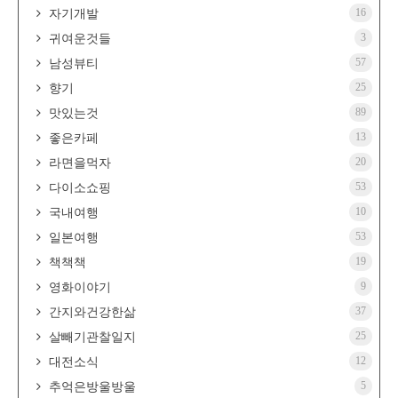
16
자기개발
3
귀여운것들
57
남성뷰티
25
향기
89
맛있는것
13
좋은카페
20
라면을먹자
53
다이소쇼핑
10
국내여행
53
일본여행
19
책책책
9
영화이야기
37
간지와건강한삶
25
살빼기관찰일지
12
대전소식
5
추억은방울방울