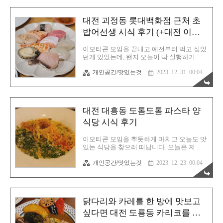
과 같이 왔기 때문에 더더욱 나갈 수 없는 상
황이었어요. 식당 내부 인테리어는 일본 분
대전 괴정동 롯대백화점 근처 초
위기를 내려고 많이 노력한 흔적들이 엿보였
습니다. 싱글석이 많아서 마음에 들었습니
밥어선생 시식 후기 (+대전 이모
다. 실제로 일본 식당은 싱글석이 많습니다.
티콘 모임)
고독한 미식가를 시청해보면 알 수 있는 사
이모티콘 모임을 끝내고 예전부터 먹고 싶었
실이지요. 저 포함 모두 세 명이었고 우리는
던게 있었는데, 왠지 오늘이 딱 실행하기 좋
싱글석에 나란히 앉았습니다. 보시는 것처럼
은 날일 것 같아서 바로 파티를 모집했습니
천장에는 지붕을 연출한 인테리어가 있었습
개인공간/맛있는것
2023. 12. 31. 00:04
다. 그렇게 (저 포함) 3명의 멤버가 완성되었
니다. 카메라 앵글을 아래를 향하여 찍고 싶
습니다. 목적지는 대전 괴정동에 위치한 초
었는데 다른 손님이 계셔서 그럴수가 없었습
밥어선생이라고 하는 초밥 전문점이었습니
니..
다. 여기가 그렇게 맛있다고 하길래 제 혀로
직접 평가를 해보고 싶어졌습니다. 이날 이
대전 대흥동 도톰도톰 파스타 양
모티콘 모임을 오후 일찍 시작했고, 저녁은
초밥을 때리고 또 다시 이모티콘을 그리러
식당 시식 후기
가야하는 상황이었기에 최대한 저녁을 맛있
게 먹고싶었습니다. 열심히 오후 두시부터
이모티콘 모임을 뿌듯하게 마치고 오늘도 맛
작업을 하여 집에 가실 분들은 가고, 이후 추
있는 식당을 찾으러 떠납니다. 오늘은 저 포
가 작업 하실분들만 초밥집으로 출발하게 됩
함 총 세 명! 최근에는 이렇게 삼인으로 맛집
니다. 대전에서 이모티콘 활동을 원하신다면
개인공간/맛있는것
2023. 12. 23. 00:04
을 많이 찾아 돌아다니고 있습니다. 중촌동
우선 아래의 글을 먼저 읽어보시고 문을 두
에서 모임을 했으니 어디 멀리는 못 가고, 근
드려주시기 바랍니다. 대전 이모티콘 202..
처에서 시식하기로 합니다. 대흥동에 위치해
있는 도톰도톰이라는 양식당을 눈여겨 봐두
었고 모임 장소에서 대흥동까지는 다소 거리
닭다리와 카레를 한 방에 맛보고
가 있으니 타슈를 타고 빠르게 이동했습니
다. 확실히 자전거를 타면 금방이죠. 도톰도
싶다면 대전 도룡동 카리코를 방
톰 위치는 위의 구글 지도에 표시가 되어있