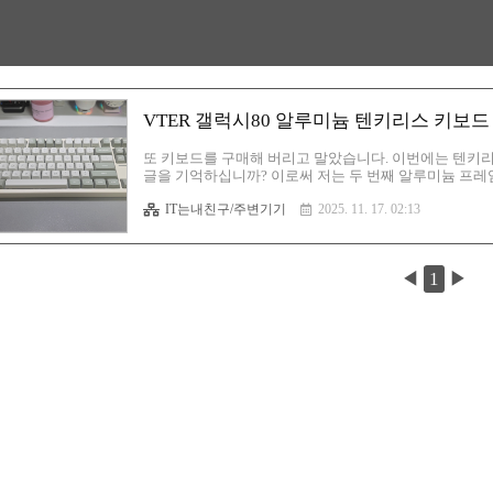
VTER 갤럭시80 알루미늄 텐키리스 키보드
또 키보드를 구매해 버리고 말았습니다. 이번에는 텐키리
글을 기억하십니까? 이로써 저는 두 번째 알루미늄 프레
는 이거였죠? 알루미늄 풀바디 WEIKAV Lucky80 텐키
IT는내친구/주변기기
2025. 11. 17. 02:13
키보드 후기 (With 카라멜라떼축 + Minesweeper 체
받았겠다 질러버리자! 하고 구매한 키보드입니다. 드디어
정말 미쳤습rgy0409.tistory.com지금도 잘 사용중인
◀
1
▶