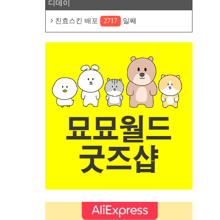
디데이
친효스킨 배포
2717
일째