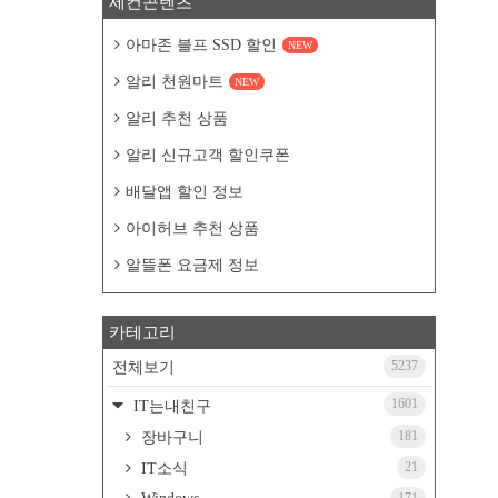
세컨콘텐츠
아마존 블프 SSD 할인
NEW
알리 천원마트
NEW
알리 추천 상품
알리 신규고객 할인쿠폰
배달앱 할인 정보
아이허브 추천 상품
알뜰폰 요금제 정보
카테고리
5237
전체보기
1601
IT는내친구
181
장바구니
21
IT소식