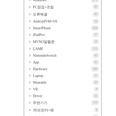
Windows
171
85
PC점검+조립
40
오류해결
AndroidVM+OS
16
SmartPhone
104
iPadPro
37
19
MVNO알뜰폰
GAME
135
NintendoSwitch
43
App
45
Hardware
386
Laptop
57
Wearable
29
VR
8
Driver
20
110
주변기기
8
3D프린터+펜