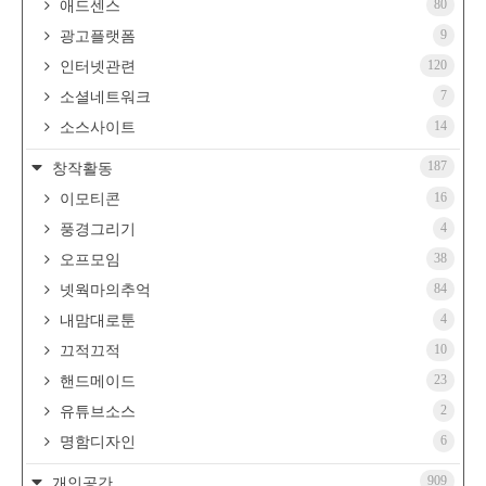
80
애드센스
9
광고플랫폼
120
인터넷관련
7
소셜네트워크
14
소스사이트
187
창작활동
16
이모티콘
4
풍경그리기
38
오프모임
84
넷웍마의추억
4
내맘대로툰
10
끄적끄적
23
핸드메이드
2
유튜브소스
6
명함디자인
909
개인공간