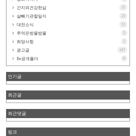
37
간지와건강한삶
25
살빼기관찰일지
12
대전소식
5
추억은방울방울
2
희망사항
147
광고글
0
Be공개폴더
인기글
최근글
최근댓글
링크