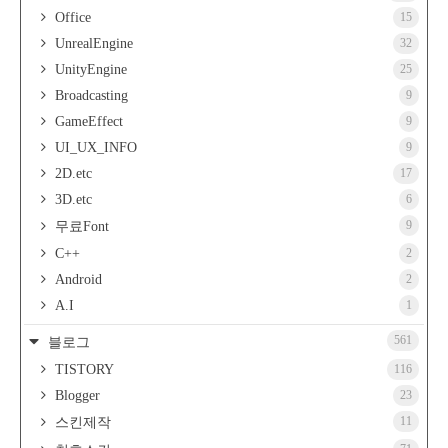
Office
15
UnrealEngine
32
UnityEngine
25
Broadcasting
9
GameEffect
9
UI_UX_INFO
9
2D.etc
17
3D.etc
6
9
무료Font
C++
2
Android
2
A.I
1
561
블로그
TISTORY
116
Blogger
23
11
스킨제작