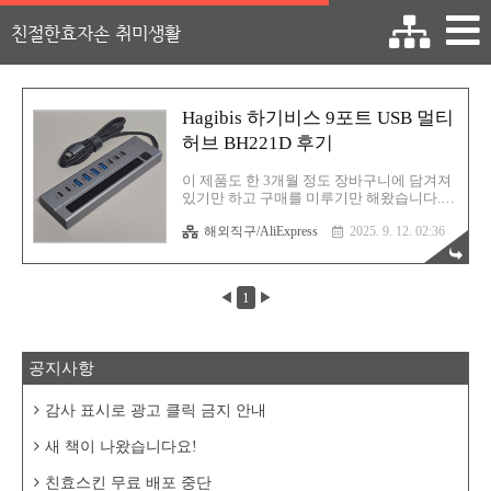
친절한효자손 취미생활
Hagibis 하기비스 9포트 USB 멀티
허브 BH221D 후기
이 제품도 한 3개월 정도 장바구니에 담겨져
있기만 하고 구매를 미루기만 해왔습니다.
왜냐하면 전 이미 USB 멀티 허브를 사용중이
해외직구/AliExpress
2025. 9. 12. 02:36
었기 때문입니다. 통탄스럽게도 말입니다.
그러나 계속해서 눈에 밟혀 왔던 나머지 결
국 저는 기존의 USB 허브를 처분해 버렸고
새 식구를 맞이할 결심을 하게 됩니다. 사실
◀
1
▶
그동안 다양한 USB 멀티 허브를 사용해 왔기
에 이번에 이 녀석을 구매하면 분명 후회없
는 선택지가 될 것으로 확신을 하고 있었습
니다. 원래 그렇잖아요? 뭐든 비교해보려면
공지사항
양측 모두를 직접 사용해봐야 제대로 된 비
교가 되는 것이니까요. 제품 이모저모제품은
이것입니다. Hagibis라는 브랜드인데 한국에
감사 표시로 광고 클릭 금지 안내
이미 공식 수입업체가 생겼군요. 한글명은
하기비스라고 합니다. (난 당연히 하지비스
새 책이 나왔습니다요!
인줄 알았는데...) 모델..
친효스킨 무료 배포 중단