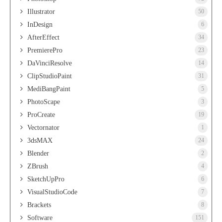
Illustrator
50
InDesign
6
AfterEffect
34
PremierePro
23
DaVinciResolve
14
ClipStudioPaint
31
MediBangPaint
5
PhotoScape
3
ProCreate
19
Vectornator
1
3dsMAX
24
Blender
2
ZBrush
4
SketchUpPro
6
VisualStudioCode
7
Brackets
8
Software
151