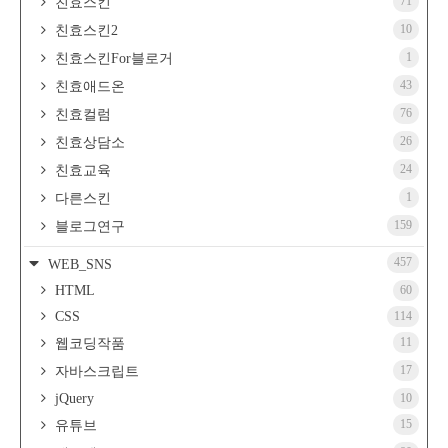
71
친효스킨
10
친효스킨2
1
친효스킨For블로거
43
친효애드온
76
친효컬럼
26
친효상담소
24
친효교육
1
다른스킨
159
블로그연구
457
WEB_SNS
HTML
60
CSS
114
11
웹코딩작품
17
자바스크립트
jQuery
10
15
유튜브