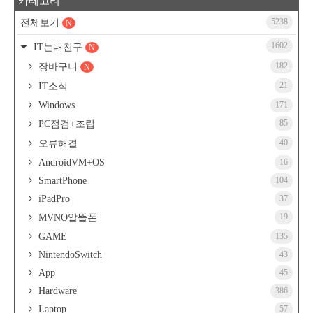
카테고리
5238
전체보기
N
1602
IT는내친구
N
182
장바구니
N
21
IT소식
Windows
171
85
PC점검+조립
40
오류해결
AndroidVM+OS
16
SmartPhone
104
iPadPro
37
19
MVNO알뜰폰
GAME
135
NintendoSwitch
43
App
45
Hardware
386
Laptop
57