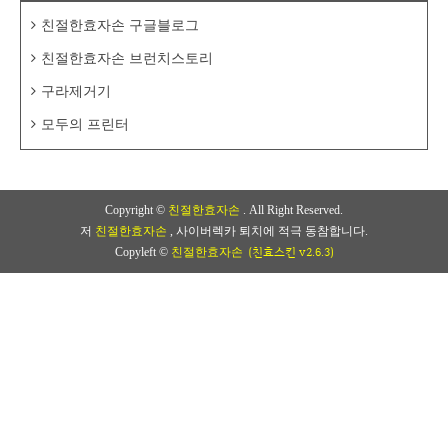
친절한효자손 구글블로그
친절한효자손 브런치스토리
구라제거기
모두의 프린터
Copyright ©
친절한효자손
. All Right Reserved.
저
친절한효자손
, 사이버렉카 퇴치에 적극 동참합니다.
(친효스킨 v2.6.3)
Copyleft ©
친절한효자손