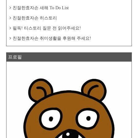
친절한효자손 새해 To Do List
친절한효자손 히스토리
필독! 티스토리 질문 전 읽어주세요!
친절한효자손 취미생활을 후원해 주세요!
프로필