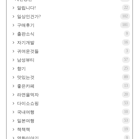
22
알립니다!
102
일상인건가?
181
구매후기
9
출판소식
16
자기개발
3
귀여운것들
57
남성뷰티
25
향기
89
맛있는것
13
좋은카페
20
라면을먹자
53
다이소쇼핑
10
국내여행
53
일본여행
19
책책책
9
영화이야기