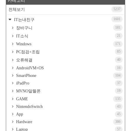
카테고리
5237
전체보기
1601
IT는내친구
181
장바구니
21
IT소식
Windows
171
85
PC점검+조립
40
오류해결
AndroidVM+OS
16
SmartPhone
104
iPadPro
37
19
MVNO알뜰폰
GAME
135
NintendoSwitch
43
App
45
Hardware
386
Laptop
57