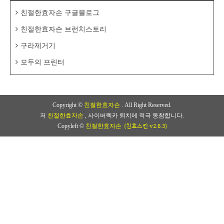
친절한효자손 구글블로그
친절한효자손 브런치스토리
구라제거기
모두의 프린터
Copyright ©
친절한효자손
. All Right Reserved.
저
친절한효자손
, 사이버렉카 퇴치에 적극 동참합니다.
(친효스킨 v2.6.3)
Copyleft ©
친절한효자손