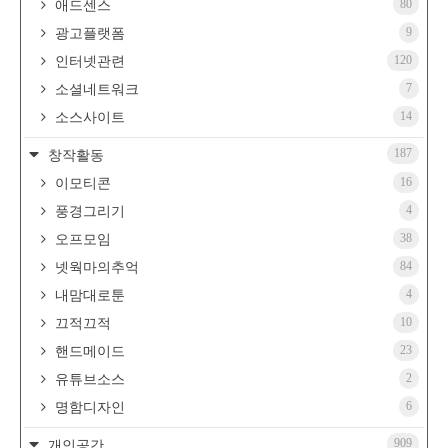
80
애드센스
9
광고플랫폼
120
인터넷관련
7
소셜네트워크
14
소스사이트
187
창작활동
16
이모티콘
4
풍경그리기
38
오프모임
84
넷웍마의추억
4
내맘대로툰
10
끄적끄적
23
핸드메이드
2
유튜브소스
6
명함디자인
909
개인공간