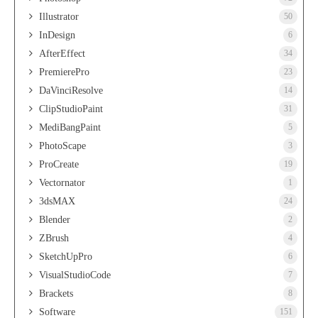
Illustrator
50
InDesign
6
AfterEffect
34
PremierePro
23
DaVinciResolve
14
ClipStudioPaint
31
MediBangPaint
5
PhotoScape
3
ProCreate
19
Vectornator
1
3dsMAX
24
Blender
2
ZBrush
4
SketchUpPro
6
VisualStudioCode
7
Brackets
8
Software
151