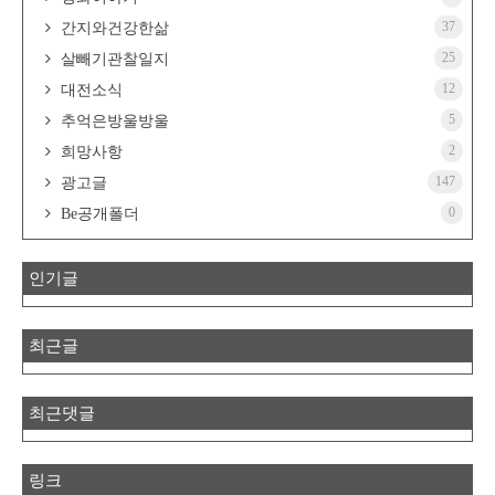
37
간지와건강한삶
25
살빼기관찰일지
12
대전소식
5
추억은방울방울
2
희망사항
147
광고글
0
Be공개폴더
인기글
최근글
최근댓글
링크