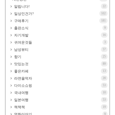
22
알립니다!
102
일상인건가?
181
구매후기
9
출판소식
16
자기개발
3
귀여운것들
57
남성뷰티
25
향기
89
맛있는것
13
좋은카페
20
라면을먹자
53
다이소쇼핑
10
국내여행
53
일본여행
19
책책책
9
영화이야기