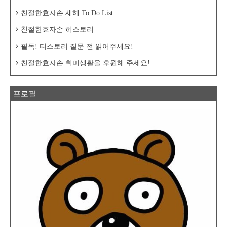
친절한효자손 새해 To Do List
친절한효자손 히스토리
필독! 티스토리 질문 전 읽어주세요!
친절한효자손 취미생활을 후원해 주세요!
프로필