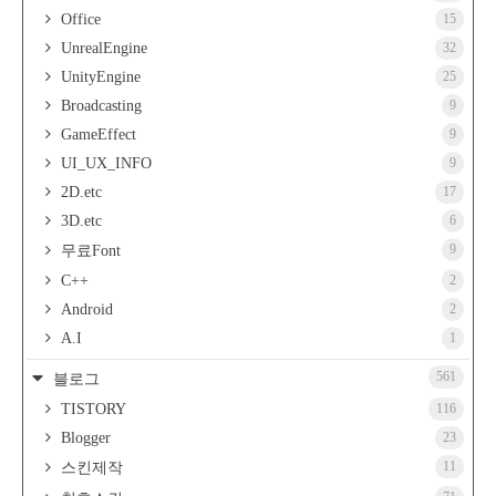
Office
15
UnrealEngine
32
UnityEngine
25
Broadcasting
9
GameEffect
9
UI_UX_INFO
9
2D.etc
17
3D.etc
6
9
무료Font
C++
2
Android
2
A.I
1
561
블로그
TISTORY
116
Blogger
23
11
스킨제작