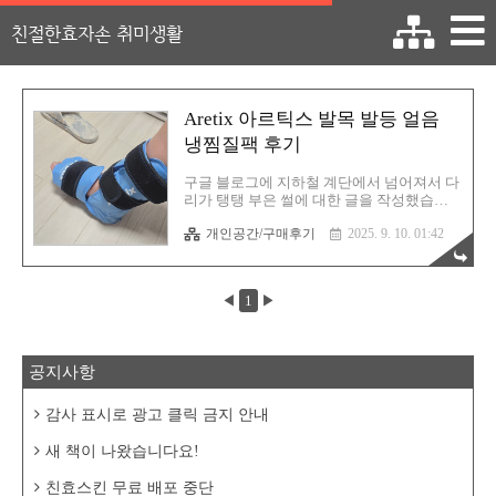
친절한효자손 취미생활
Aretix 아르틱스 발목 발등 얼음
냉찜질팩 후기
구글 블로그에 지하철 계단에서 넘어져서 다
리가 탱탱 부은 썰에 대한 글을 작성했습니
다. 참고로 지금 이 글을 작성하는 시점에서
개인공간/구매후기
2025. 9. 10. 01:42
이미 두 달이 넘었음에도 불구하고 아직 완
쾌가 되지 않았어요. 단순 찰과상이겠거니
생각했는데 세균 감염이 엄청 심했던 것입니
다. 여러분들은 부디 저와 같은 일이 벌어지
◀
1
▶
질 않길 바랬고 또한 완전히 회복이 안 되면
어쩌나 싶으신 분들에게는 정신적인 희망의
메세지를 드리고 싶은 마음에 글을 작성했어
요. 궁금하시면 아래의 페이지를 방문하시어
공지사항
한번 살펴보시기 바래요. 지하철 계단에서
굴렀는데 한 달 이상 치료받은 썰 (With 찰과
상 세균감염에 의한 발목 염증) 지하철 계단
감사 표시로 광고 클릭 금지 안내
에서 굴렀는데 한 달 이상 치료받은 썰 (With
찰과상 세균감염에 의한 발목 염증)IT를 좋
새 책이 나왔습니다요!
아합니다. 새로운 것에 ..
친효스킨 무료 배포 중단