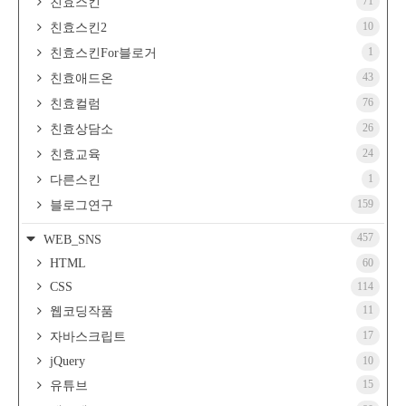
71
친효스킨
10
친효스킨2
1
친효스킨For블로거
43
친효애드온
76
친효컬럼
26
친효상담소
24
친효교육
1
다른스킨
159
블로그연구
457
WEB_SNS
HTML
60
CSS
114
11
웹코딩작품
17
자바스크립트
jQuery
10
15
유튜브