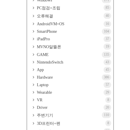
Windows
171
85
PC점검+조립
40
오류해결
AndroidVM+OS
16
SmartPhone
104
iPadPro
37
19
MVNO알뜰폰
GAME
135
NintendoSwitch
43
App
45
Hardware
386
Laptop
57
Wearable
29
VR
8
Driver
20
110
주변기기
8
3D프린터+펜