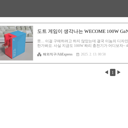
도트 게임이 생각나는 WECOME 100W G
쯧.... 이걸 구매하려고 하지 않았는데 결국 이놈의 디
한가봐요. 사실 지금도 100W 짜리 충전기가 어디보자~ 
개가 추가되어 최종 5개가 되는군요. 이제 저는 초고속충
해외직구/AliExpress
2025. 2. 13. 00:58
전되는 이 기분! 여러분들은 아실랍니까?! 이 디자인을 보
림을 보세요. 그리고 전체적인 디자인도 스윽 살펴보세요.
딱 도트잖아요? 게다가 색상! 크으~ 이 색감에 제가 매
이미..
◀
1
▶