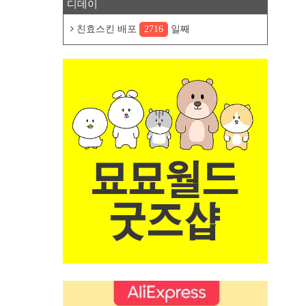
디데이
친효스킨 배포
2716
일째