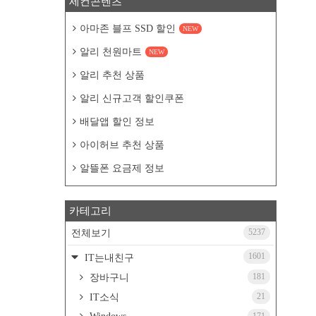
세컨콘텐츠
아마존 블프 SSD 할인
NEW
알리 천원마트
NEW
알리 추천 상품
알리 신규고객 할인쿠폰
배달앱 할인 정보
아이허브 추천 상품
알뜰폰 요금제 정보
카테고리
5237
전체보기
1601
IT는내친구
181
장바구니
21
IT소식