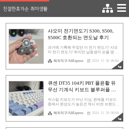
친절한효자손 취미생활
샤오미 전기면도기 S300, S500,
S500C 호환되는 면도날 후기
과거에 기록해 두었던 이 전기 면도기! 샤오
미 전기 면도기! 하지만 남동생이 손을 댔다
하면 모조리 파괴! 마이너스의 손! 매우 건방
해외직구/AliExpress
2024. 11. 30. 00:04
진 녀석! 그럼에도 불구하고 녀석은 반성하
지 않습니다. 어쩌겠습니까? 하나뿐인 사랑
하는 가족이며 남동생인 거슬~ 그냥 받아들
여야죠. 샤오미 전기면도기 MJTXD01SKS 사
용 후기 샤오미 전기면도기 MJTXD01SKS 사
큐센 DT35 104키 PBT 풀윤활 유
용 후기동생이 전기면도기 하나 추천좀 해달
라고 해서, 설마... 샤오미에서 전기면도기가
무선 기계식 키보드 블루퍼플 오
나올까 싶었는데, 맙소사! 정말 이 회사는 사
테뮤 저소음 피치축 V3 후기
람 빼고는 다 만들 생각인 것 같습니다. 샤오
커스텀 키보드가 아닌 이상, 완제품 키보드
미에서도 모델명
중에서 완성도가 높은건 역시 비싼 브랜드의
MJTXD0rgy0409.tistory.com이 제품입니다.
제품일 것입니다. 물론 만족도는 지극히 개
면도기 절삭력은 정말 우수하단 말이죠? 녀
해외직구/AliExpress
2024. 11. 29. 00:04
인 취향의 영역이기에 완전 100% 정답은 없
석이 날을 박살내놓고 한동안 방치되어 있다
습니다. 오늘 소개해드릴 키보드도 마찬가지
가 이사하면서 이 녀석의 ..
죠. 저는 알리에서 이런 저런 키보드를 많이
구매해 보았고 지금까지 그럭저럭 만족스럽