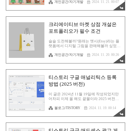
rgy0409.tistory.com일단 저희집 TV는 이겁
개인공간/자기개발
2024. 11. 21. 00:07
시 궁금하시다면 아래의 글을 참고하시면 됩
니다. 드디어 구매..
니다. 크리에이티브 마켓 상점 개설은 포트
폴리오가 필수 조건 크리에이티브 마켓 상점
개설은 포트폴리오가 필수 조건슬슬 도전해
볼까?원래는 엣시(Etsy)라는 플랫폼에서 디
크리에이티브 마켓 상점 개설은
지털 그림을 판매해볼까 싶었는데 애석하게
도 이제 한국인 가입이 막혀버렸다는 슬픈
포트폴리오가 필수 조건
소식을 전해들었습니다. 그렇다면 다음 선택
지는 딱rgy0409.tistory.com핵심은 포폴 완성
슬슬 도전해볼까?원래는 엣시(Etsy)라는 플
이죠. 이제 크리에이티브 마켓의 본인 상점
랫폼에서 디지털 그림을 판매해볼까 싶었는
에 상품을 등록하는 과정입니다. 크리에이티
데 애석하게도 이제 한국인 가입이 막혀버렸
브 마켓에 로그인 완료 후 우측 상단에 보시
개인공간/자기개발
2024. 11. 20. 00:26
다는 슬픈 소식을 전해들었습니다. 그렇다면
면 상점 모양 아이콘이 있습니다. 클릭 후
다음 선택지는 딱 정해졌지요? 크리에이티
Add a new product 로..
브 마켓 (Creative Market) 이라는 곳에서 상
점을 개설하고 디지털 그림을 판매할 수 있
습니다. 일단 찍먹이라도 해볼까 싶어서 한
티스토리 구글 애널리틱스 등록
번 도전을 해봤습니다. 크리에이티브 마켓은
해외 플랫폼으로서 가입 후 상점을 개설할
방법 (2025 버전)
때 포트폴리오가 필요합니다. 포트폴리오는
양식이 딱히 정해져있지는 않고 그냥 본인의
이 글은 2024년 11월 19일에 작성되었지만
작품들이 담겨있는 PDF 파일이라던지, 활동
어차피 이제 올 해도 끝물이라 2025 버전으
중인 SNS 또는 사이트가 있으면 됩니다. 이
로 정해도 손색이 없을 듯 싶군요. 구글 애널
런걸 그리는, 혹은 이런 작품 활동을 하는 사
블로그/TISTORY
2024. 11. 19. 00:14
리틱스에 등록할 이유는 사실 진작에 사라졌
람이라는게 증명만 되면 됩니다. 포트폴리오
지만 그래도 꽤 많은 분들께서 티스토리를
준비저는 PDF 방식으..
구글 애널리틱스에 등록하고 싶어하시니 가
이드 글을 하나 작성해 드리도록 하겠습니
다. https://analytics.google.com/analytics/we
티스토리 구글 애드센스 광고 게