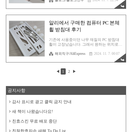
블로그/블로그연구
2024. 11. 7. 22:54
단 하루도 빠짐없이 글을 작성해 왔습니다.
만 상대는 잠수를 타버리죠...
아니, 정확하게는 하루에 1개 이상의 글을 발
행해 왔죠. 그저 글쓰기가 보람되고 재밌었
기에 달성할 수 있었던 쾌거라고 생각합니
다. 그런데 이렇게나 글을 열심히 작성해오
알리에서 구매한 컴퓨터 PC 본체
고 있음에도 아직까지 습관으로 만들지 못한
게 하나 있어요. 바로 사진 찍기입니다. 스마
휠 받침대 후기
트폰은 아마 대부분 사람들이 가지고 있을
겁니다. 그리고 스마트폰에는 카메라가 달려
기존에 사용중이던 나무 재질의 PC 받침대
있죠. 따라서 사진 찍는 건 그저 카메라 앱을
휠이 고장났습니다. 그래서 원하는 위치로
실행 후 터치 한 방이면 끝입니다. 이 간단한
쉽게 끌려오지 않게 되었지요. 뭐 냉철하게
걸 저는 아직도 습관으로 만들지 못했습니
해외직구/AliExpress
2024. 11. 7. 00:07
생각해보면 솔직히 PC 본체를 얼마나 자주
다. 이런 나쁜 생각 때문입니다. '어차피 글로
위치를 이동시키겠습니까? 사실 없어도 되
쓸 거 같지 않은데 이건... ..
지만 잘 있다가 없으면 뭔가 허전한 느낌이
들 것 같았습니다. 게다가 원래 계륵같은 존
◀
1
2
▶
재들이 있다가 없으면 더 크게 와닿는 법이
죠. 그래서 새로 구매했습니다. 그게 위의 제
품입니다. 조립형입니다. 한번 조립해 보겠
습니다. 핵심은 양쪽을 연결해주는 알미늄
공지사항
사각형 관입니다. 그냥 보이는 구멍에 밀어
넣어주면 끝입니다. 그리고 조여줍니다. 바
퀴도 달아주고요. 바퀴 중 일부는 브레이크
감사 표시로 광고 클릭 금지 안내
기능도 있습니다. 즉 휠의 회전을 고정하는
기능이죠. 원하는 위치에 놓이면 휠 브레이
새 책이 나왔습니다요!
크를 걸어서 해당 위치에서 다른 곳으로 ..
친효스킨 무료 배포 중단
친절한효자손 새해 To Do List