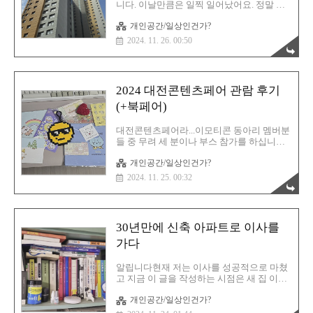
아쉬웠습니다. 1. 예약글2. 수익성 광고글 (커
니다. 이날만큼은 일찍 일어났어요. 정말 설
미션 링크가 포함된 글) 1번의 경우에는 확실
레는 날입니다. 한 번도 경험한 적 없는 삶을
하게 챌린지 참여가 불가능하고 2번은 챌린
개인공간/일상인건가?
겪게 되는 건 신기하면서도 무섭기도 하지만
지 글로 등록은 할 수 있는데 차후에 이벤트
기대도 되는군요. 차를 타고 바로 사전점검
2024. 11. 26. 00:50
에 당첨되도 캔슬될..
행사장으로 도착! 역시 대규모 단지답게 평
일임에도 불구하고 방문자가 많았습니다. 현
장에 도착하니 그제야 내 집마련의 시작임이
다시 한번 피부로 와닿게 되었습니다. 드넓
2024 대전콘텐츠페어 관람 후기
은 주차장! 하지만?일단 주차장 전체 크기는
진짜 넓어서 정말 마음에 들었습니다. 하지
(+북페어)
만 주차 칸 하나 하나의 공간이 좀 협소하다
해야 할까요? 너무 따닥따닥 주차해야 하는
대전콘텐츠페어라...이모티콘 동아리 멤버분
게 아닌가라는 생각이 듭니다. 이거 분명 입
들 중 무려 세 분이나 부스 참가를 하십니다.
주자 단체에서 말이 나올 것 같군요. 저만 느
그렇기에 응원차! 그리고 궁금하니까! 안 갈
낀 게 아니고 남동생과 어머니도 그렇다고
개인공간/일상인건가?
수가 없는 상황이 되어버린 거죠? 그렇기에
하시는군요. 주차장 입구도 ..
기꺼이 기쁜 마음으로 방문을 했습니다. 다
2024. 11. 25. 00:32
만 한 가지 걱정이 있었죠. 대전시 관련 공무
원분들 중에서 이런 행사 파트 직원분들이
만약 이 글을 보신다면 진짜 반성하셔야 할
거예요. 아니다. 사실 직원이 뭔 힘이 있겠습
30년만에 신축 아파트로 이사를
니까? 위에서 사령탑에 위치한 간부들이 반
성해야죠. 대전은 성심당 때문에 빵축제를
가다
성공적으로 이끌었습니다. 사실 이건 대전이
잘해서라기 보다는 성심당이 다 한 거지. 그
알립니다현재 저는 이사를 성공적으로 마쳤
렇죠? 그다음은 0시 축제! 이건 잘했어요. 홍
고 지금 이 글을 작성하는 시점은 새 집 이사
보를 진짜 적극적으로 했다는 걸 여실히 경
후 약 3개월이 흐른 뒤입니다. 새 아파트에서
험했거든요. 지하철 광고, 버스 광고, 그리고
개인공간/일상인건가?
새로운 삶을 잘 시작하고 있으며 매우 만족
지역 광고 등등~ 인..
스러운 라이프를 즐기고 있습니다. 드디어