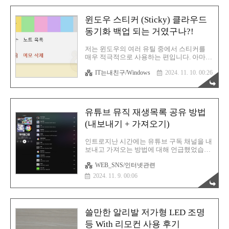
를 통..
분들은 아시다시피 이미 86인치 대형 TV는
구축이 완료되었으며 돌비 애트모스를 위한
윈도우 스티커 (Sticky) 클라우드
사운드바도 설치가 끝난 상태입니다. 이제
미디어와 사운드 설정만 하면 됩니다. LG
동기화 백업 되는 거였구나?!
UHD 4K 울트라 86UR9300KNA 86인치 LED
TV 후기 LG UHD 4K 울트라 86UR9300KNA
저는 윈도우의 여러 유틸 중에서 스티커를
86인치 LED TV 후기역시 TV는 엘지인가요?
매우 적극적으로 사용하는 편입니다. 아마
OLED로 넘어가면 삼성이 더 좋다는 이야기
영문 윈도우에서는 Sticky 라고 부를겁니다.
가 있는데, 해상도와 화질 이전에 더 중요한
IT는내친구/Windows
2024. 11. 10. 00:26
우리에게 가장 익숙한 키워드는 바로 포스트
건 바로 크기! 혹시 거거익선이라는 말..
잇이죠. 딱! 디자인 UI가 포스트잇을 연상케
합니다. 그래서 자주 사용하는 것 같아요. 포
스트잇의 역할이 딱 그거잖아요? 급한 용무
가 있는데 절대 까먹지 않기 위해서 가장 잘
유튜브 뮤직 재생목록 공유 방법
보이는 위치에 메모 후 딱! 붙여놓는거죠. 윈
도우 스티커(Sticky) 또한 그렇습니다. 텍스
(내보내기 + 가져오기)
트를 입력 후 윈도우 바탕화면에 딱! 고정합
니다. 스티커 메모는 이렇게 띄웁니다. 윈도
인트로지난 시간에는 유튜브 구독 채널을 내
우 검색창에 한글로 스티커라고 입력해 보세
보내고 가져오는 방법에 대해 언급했었습니
요. 그러면 바로 최상단에 스티커 메모 앱이
다. 이게 다 유튜브 우회 계정이 막혔기에 벌
보일겁니다. 바로 실행하세요. 저는 이렇게
WEB_SNS/인터넷관련
어진 해프닝... 어쩔 수 없죠. (구글 네놈들도
지금 글쓰기 주제들을 대략적으로 적어두었
다른 나라에 본사 세워서 탈세하는 주제에
2024. 11. 9. 00:06
습니다. 여기까지..
으으~!) 아무튼! 그래서 유튜브 프리미엄 계
정을 다시 저의 원래 구글 본 계정으로 재가
입을 진행했으며 그와 더불어 유튜브 뮤직도
발맞추어 재생 목록 리스트를 안전하게 옮겼
쓸만한 알리발 저가형 LED 조명
습니다. 참고로 자동은 없어요. 의외로 이런
부분은 불친절한 유튜브입니다. 유튜브 구독
등 With 리모컨 사용 후기