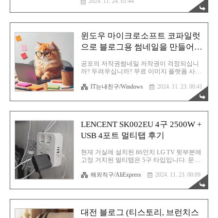
2024. 11. 24. 01:44
저만의 방이 생겼으며 계획했던 대로 꾸며서
즐기고 있어요. 본 글은 구글 블로거에 있는
내용을 한번 더 발전시켜 작성하는 리마스터
버전이라고 생각하시면 좋을 것 같습니
윈도우 마이크로소프트 코파일럿
다. 이사 전의외로 저의 어렸을 적 기억은 아
직도 생생합니다. 꼬꼬마 시절 때도 기억합
으로 블로그용 썸네일을 만들어보
니다. 시냅스 기능이 탁월한가 봐요. 이토록
자
기억에 오래 남는다니?! 신기할 정도니까요.
공포의 저작권썸네일 저작권이 걱정되십니
주변 지인들에게 물어보면 어렸을 적 기억이
까? 두려우십니까? 무료 이미지 플랫폼 사이
거의 없다고 하시는데 전 정말 어제 일처럼
트에서 쓸만한 이미지는 한정적이라 고민이
생생합니다. 초등학교 3학년 즈음에 이사 전
IT는내친구/Windows
2024. 11. 23. 00:41
십니까? 그럴 때는 역시 AI (일러스트레이터
집으로 왔습니다. 첫 이사..
아님)를 이용한 방법이 요긴하게 쓰일 수 있
을 것입니다. 현재 AI 하면 대표적으로 챗
GPT가 떠오르실 텐데 애석하게도 이 녀석은
이미지 생성형 인공지능은 아니에요. 이미지
LENCENT SK002EU 4구 2500W +
AI 하면 대표적으로 미드저니가 있는데 이건
또 유료고요. 대부분의 AI는 무료가 잘 없
USB 4포트 멀티탭 후기
죠. 하지만 고맙게도 윈도우에 기본 탑재되
어 있는 코파일럿 AI는 이미지도 생성시켜
현재 거실에 설치된 86인치 LG TV 뒷부분에
줍니다. 성능이 그리 뛰어나지는 않지만 블
고정 거치된 멀티탭은 5구 타입입니다. 문제
로그용 썸네일을 만드는 데는 참 이것만 한
는 지금 5구 모두를 사용중이기에 추가 연결
AI는 없다고 생각합니다. 무료 중에서 말입
해외직구/AliExpress
2024. 11. 23. 00:09
할 미니PC의 어댑터를 연결할 공간이 없습
니다. 사용 방법도 정말 쉬워요. 한글 윈도우
니다. 따라서 멀티탭을 바꾸던지 추가로 멀
의 경우 그냥 편하게 한글 프..
티탭을 하나 더 연결하는 방식을 택해야만
합니다. 멀티탭을 6구 타입 이상으로 교체하
려면 대규모 선정리를 싹 다 다시해야 하는
대전 블로그 (티스토리, 브런치스
상황이 발생! 이러면 문제가 더 골치아파질