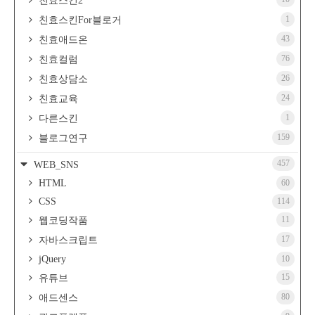
친효스킨2
1
친효스킨For블로거
43
친효애드온
76
친효컬럼
26
친효상담소
24
친효교육
1
다른스킨
159
블로그연구
457
WEB_SNS
HTML
60
CSS
114
11
웹코딩작품
17
자바스크립트
jQuery
10
15
유튜브
80
애드센스