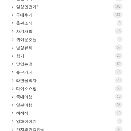
102
일상인건가?
181
구매후기
9
출판소식
16
자기개발
3
귀여운것들
57
남성뷰티
25
향기
89
맛있는것
13
좋은카페
20
라면을먹자
53
다이소쇼핑
10
국내여행
53
일본여행
19
책책책
9
영화이야기
37
간지와건강한삶