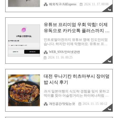
재생을 위해서 장만했습니다. 아시다시피 보
니다. 맞춤 정의에서 무효 클릭에 사용될 매
해외직구/AliExpress
2024. 11. 17. 00:06
통 TV같은 가전제품은 내장된 코덱으로만
개변수를 세팅하여 추적하는 방식이죠. 저는
재생이 가능하죠. 이 장벽을 넘어서려면 당
이걸 설정하지 않았습니다. 아니, 애초에..
연히 TV 자체에서 업데이트를 해주면 너~무
좋겠으나! 현실은 그렇지 못하기에 미니PC
를 구매한 것입니다. 이제 저는 무적입니다.
유튜브 프리미엄 우회 막힘! 이제
재생 못 하는 영상 따위는 없어요. 윈도우에
서 통합코덱을 설치하면 끝나는 거니까
유독으로 카카오톡 플러스까지 한
요. 벼르고 있었다사실 미니PC는 이사전부
방에!
터 계획중이었던 물품 중 하나였습니다. 그
인트로얼마전까지 유튜브 명예 인도인이었
렇기에 저는 이 제품을 이미 알리 장바구니
습니다. 하지만 이제 막혔어요. 유튜브 프리
에 담아두고 있었으며 이사 이후 TV에서 미
미엄 결제 카드를 현재 시청중인 나라에서
지원 영상을 겪자마자 바로 구매를 해버렸지
WEB_SNS/인터넷관련
발급한 카드로 결제하도록 변경되었기 때문
요. 그렇게 도착한 SZBOX AMD 라이젠3 프
입니다. 즉 인도 계정이라면 인도에서 발급
2024. 11. 16. 00:25
로 미니PC가 도착! 사양을 살펴보겠..
한 신용카드로 결제를 해야 인정된다는 뜻이
죠. 그렇습니다. 방법이 없어요. 인도인이 아
닌 이상 어렵습니다. 따라서 어떻게든 국내
에서 저렴하게 콤보 OTT 구매를 통해 최대한
대전 우나기칸 히츠마부시 장어덮
저렴하게 구독을 할 수 밖에 없습니다. 가장
만만한건 일단 우주패스 라이프입니다. SKT
밥 시식 후기
에서 서비스하고 있는 OTT 상품 중 하나인데
통신사에 상관없이 모든 사람이 사용 가능합
과거 일본여행의 식도락 경험을 잊지 못하고
니다. 우주패스 라이프는 기본 혜택이 투썸
먹이를 찾아 어슬렁거리는 하이에나처럼 일
과 세븐일레븐 30% 할인 적용이며 여기에
본식 장어덮밥 전문점을 찾았습니다. 그렇게
+1를 엮어서 무료로 이용할 수 있는데 무려
개인공간/맛있는것
2024. 11. 15. 00:12
결국 우나기칸이라고 하는 히츠마부시 전문
유튜브 프리미엄을 더할 수 있어요..
점을 찾았고 일주일 이후 방문해 보았습니
다. 아직 검증되지 않은 곳이기에 혼자 가려
고 했는데 모임에서 이야기를 하니 한 분께