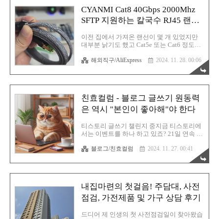
게 사용해 왔습니다. 하지만 이번에 큐센
CYANMI Cat8 40Gbps 2000Mhz
DT35 풀윤활 기계식 키보드를 사용해보니
SFTP 지원하는 칼국수 RJ45 랜케
역시 큐센이구나 싶었죠. 큐센은 꽤 오래전
부터 이름을 알려온 브랜드입니다. 키보드로
이블 후기
도 많이 유명합니다. 저가형 멤브레인 키보
이전 집에서 가져온 랜선이 몇 개 있었지만
드도 사용해 봤었고요. 이번에 오테뮤 저소
대부분 낡기도 했고 Cat5e 또는 Cat6 정도의
음 피치축 V3를 달고 나온 기계식 키보드라
속도를 지원했기에 그냥 과감히 새로 구매하
길래 조금 기대했는데 이거이거~ 생각보다
해외직구/AliExpress
2024. 11. 28. 00:06
기로 결심했습니다. 새 집이니까 랜케이블도
기대 이상입니다. 저는 기계식 키보드 스위
새걸로 준비하면 왠지 기분전환도 되고 컴퓨
치 중 리니어 타입을 선호합니다. 클릭음이..
터가 좋아할 것(?) 같았기 때문이죠. 이렇게
해서 새로 장만한 CYANMI 사의 RJ45 인터
페이스 랜선을 구매 완료했습니다. CAT8 까
친효컬럼 - 블로그 글쓰기 원동력
지 속도를 지원하는 랜케이블이기에 최대 데
이터 전송 속도는 무려 40Gbps를 자랑합니
은 역시 "본인이 좋아해"야 한다
다. 물론 현재 한국의 통신사 최대 속도는
5Gbps를 겨우 웃도는 속도기에 사실 CAT8
티스토리 글쓰기 챌린지 중지금 티스토리에
등급은 너무 과분하긴 합니다. 그래도 뭔가
서는 이벤트를 하나 하고 있죠? 21일 연속 글
능력 좋은 랜선을 사용하면 속도까지 올라갈
쓰기 챌린지를 하고 있습니다. 여러분들은
것 같은 착각을 하잖아요? 그 착각은 사용자
블로그/친효컬럼
2024. 11. 27. 00:41
챌린지에 잘 참여하고 계신가요? 현재 저는
를 그냥 행복하게 만들고요. 게다가 이 제품!
아~주 문제없이 하루 최소 한 개의 글을 꾸준
가..
히 올리고 있습니다. 챌린지 이전부터 저는
뭐 늘 1일 최소 1 글을 실천 중이었고 하루도
빠짐없이 글을 업로드해 오는 습관이 아주
내집마련의 첫걸음! 주담대, 사전
몸에 배어버렸기 때문에 이번 티스토리 챌린
지는 솔직히 식은 죽 먹기보다도 쉽군요. 사
점검, 가전제품 및 가구 상담 후기
실 더 쉬울뻔했는데 이번 챌린지에는 이 두
개의 글은 제외가 된다는 내용이 있어서 좀
드디어 제 인생의 첫 사전점검일이 찾아왔습