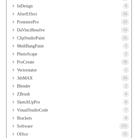
InDesign
6
AfterEffect
34
PremierePro
23
DaVinciResolve
14
ClipStudioPaint
31
MediBangPaint
5
PhotoScape
3
ProCreate
19
Vectornator
1
3dsMAX
24
Blender
2
ZBrush
4
SketchUpPro
6
VisualStudioCode
7
Brackets
8
Software
151
Office
15