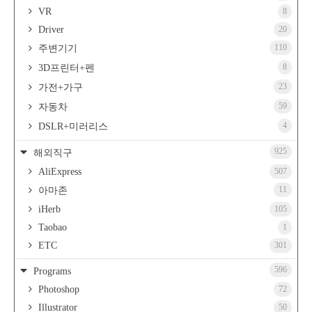
VR
8
Driver
20
110
주변기기
8
3D프린터+펜
23
가전+가구
59
자동차
4
DSLR+미러리스
925
해외직구
AliExpress
507
11
아마존
iHerb
105
Taobao
1
ETC
301
596
Programs
Photoshop
72
Illustrator
50