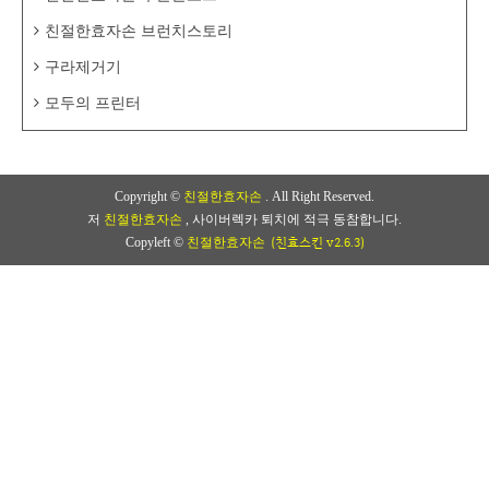
친절한효자손 브런치스토리
구라제거기
모두의 프린터
Copyright ©
친절한효자손
. All Right Reserved.
저
친절한효자손
, 사이버렉카 퇴치에 적극 동참합니다.
(친효스킨 v2.6.3)
Copyleft ©
친절한효자손