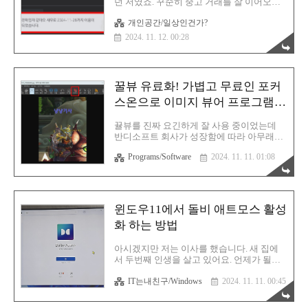
던 저였죠. 꾸준히 중고 거래를 잘 이어오던
향을 잡은건 다음과 같습니다. 1. 순수 개인
저였단 말이죠? 이런 제가 과감하게 당근을
콘텐츠 : TOSTORY, BLOGGER2. 커미션 링
개인공간/일상인건가?
탈퇴했습니다. 그 이유는 다름아닌 신천지
크가 담긴 제품 후기글 : TOSTORY3. 강좌글
멤버들 때문! 아시나요? 신천지 식구분들은
2024. 11. 12. 00:28
: TOSTOR..
꽤 다양한 SNS에서 활동을 하고 있습니다.
자신들의 이익을 위해 쌩판 모르는 남들을
모셔가기 위해 눈에 불을 켜고 있어요. 구글
에 당근 신천지라고 한번 검색 해보세요. 수
꿀뷰 유료화! 가볍고 무료인 포커
두룩하게 나옵니다. 신천지에 몸 담는 이유
신천지의 집단성은 상상을 초월합니다. 저들
스온으로 이미지 뷰어 프로그램
은 더 이상 종교인이 아니에요. 종교로 위장
환승 완료
한 사업가들입니다. 과거에 네트워크마케팅
뀰뷰를 진짜 요긴하게 잘 사용 중이었는데
을 했었던 저였기에 저들은 왜 말 많고 탈 많
반디소프트 회사가 성장함에 따라 아무래도
은 신천지라는 사업을 선택했으며, 왜 그렇
유료화 라인을 좀 더 늘려야했던 모양입니
게 사람들을 모집하는건지 잘 알고 있습니
Programs/Software
2024. 11. 11. 01:08
다. 사실 가격이 크지 않다면 얼마든지 유료
다. 그 이유는 단 하나입니다. 「돈..
버전으로 구매할 생각이었는데 이거 생각보
다 개인 라이센스여도 금액이 꽤 되더라고
요. 물론 무료 버전으로 사용이 가능하긴 하
지만 광고 및 잦은 유료 독촉 때문에 신경이
윈도우11에서 돌비 애트모스 활성
쓰였습니다. 무엇보다도 덩치가 커지면서 프
화 하는 방법
로그램 자체가 좀 무거워진 느낌을 받았고
요. 구버전은 아직도 무료로 풀고 있는 중이
긴 합니다만, 뭔가 최신버전을 사용하지 못
아시겠지만 저는 이사를 했습니다. 새 집에
한다는 사실이 좀 못마땅한 부분이기도 하고
서 두번째 인생을 살고 있어요. 언제가 될지
요. 그래서 또 다시 새로운 정착지를 찾아 구
는 모르겠지만 새 집에서 살면 큰 대형 TV에
글 서치를 하기 시작했고 결국 찾아냈습니
IT는내친구/Windows
2024. 11. 11. 00:45
서 짱짱한 사운드를 만끽하며 미디어를 즐기
다. 포니소프트 포커스온 다운로드 포커스온
겠다고 막연하게만 생각하던 것들을 드디어
이미지 뷰어이미지 보기 상태에서 확대/축소
경험하게 되었습니다. 제 글을 꾸준히 보신