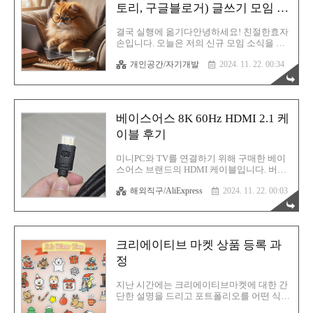
가능성이 높습니다. 더구나 멀티탭의 위치가
토리, 구글블로거) 글쓰기 모임 개
하필 TV 벽걸이 브라켓의 정 중앙에 위치해
설 안내
있기에 TV를 임시로 제거하지 않으면 작업
결국 실행에 옮기다안녕하세요! 친절한효자
하기가 까다롭습니다. 그러므로 선택지는 역
손입니다. 오늘은 저의 신규 모임 소식을 전
시 하나 뿐입니다. 멀티탭을 하나 더 연결하
해드리기 위해서 글을 작성합니다. 저가 원
는 것이지요. 그렇게 구매한 렌센트 멀티탭!
개인공간/자기개발
2024. 11. 22. 00:34
래 원데이 클래스 형태로 서울에서 월 1회씩
EU 타입의 콘센트지만 신기하게도 이 브랜
모임을 했었죠? 유료로 말입니다. 솔직히 저
드만 그런건지 모르겠는데 돼..
는 대전인인데 서울까지 왔다 갔다 하는 그
준비며 이동 시간과 노오려억을 생각하면 적
자이긴 합니다. 너무 비효율적이기도 하고
베이스어스 8K 60Hz HDMI 2.1 케
요. 무더위를 핑계로 잠깐 활동을 접었다가
다시 오픈을 하려 했으나, 저가 이제는 프리
이블 후기
랜서가 아니에요. 이제는 직장인! 그래서 더
더욱 서울로 가기가 힘들어졌습니다. 그래
미니PC와 TV를 연결하기 위해 구매한 베이
서! 그냥 제 본토인 대전에서! 모임을 열어볼
스어스 브랜드의 HDMI 케이블입니다. 버전
생각입니다. 원데이 클래스가 아니라 블로그
은 2.1이기에 최대 데이터 전송 속도는 무려
글쓰기를 위한 그런 단순한 모임이에요. 물
해외직구/AliExpress
2024. 11. 22. 00:03
48Gbps죠. 따라서 그 어떤 디바이스에서 사
론 모임에 나오면 약간은 알려드릴 수 있죠
용해도 너무 든든하다랄까요? 무서울게 없
잉! 모임은 소모임 앱으로 만들었습니다..
는 겁니다. 미니 PC에 연결하기에는 부족함
없는 스팩이라고 할 수 있겠습니다. LG UHD
4K 울트라 86UR9300KNA 86인치 LED TV
크리에이티브 마켓 상품 등록 과
후기 LG UHD 4K 울트라 86UR9300KNA 86
인치 LED TV 후기역시 TV는 엘지인가요?
정
OLED로 넘어가면 삼성이 더 좋다는 이야기
가 있는데, 해상도와 화질 이전에 더 중요한
지난 시간에는 크리에이티브마켓에 대한 간
건 바로 크기! 혹시 거거익선이라는 말을 들
단한 설명을 드리고 포트폴리오를 어떤 식으
어보셨을까요? 못 들어봤다고요? 그럼 다
로 완성시키는지에 대해 언급했었습니다. 혹