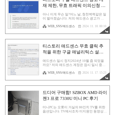
b Redirecting... analytics.google.com당연히
먼저 해야 할 일은 구글 애널리틱스 가입입
재 제한, 무효 트래픽 이의신청 그
니다. 구글 아이디가 있다면 누구든지 무료
리고 결과
로 가입 가능합니다. 이제 애널리틱스 계정
아니 이게 무슨 일?어느 날, 청천벽력같은 일
을 생성해 봅시다. 먼저 계정 세부정보란에
이 벌어졌습니다. 저의 애드센스 광고가 게
본인이 알아볼 수 있는 계정 이름을 입력합
재 제한이 걸린 것입니다. 마른 하늘에 날벼
니다. 저는 그냥 친절한효자손 이라고 정했
WEB_SNS/애드센스
2024. 11. 18. 00:10
락이라는 이야기가 괜히 나온 속담이 아니에
습니다. 나머..
요. 딱 저를 두고 하는 말이었습니다. 당연히
제 광고를 스스로 클릭한적이 없어요. 실수
로 한 번 정도는 애드센스팀에서도 너그럽게
봐주거든요. 고의가 아니라고 판단한단 말이
티스토리 애드센스 무효 클릭 추
죠. 근데 이건 진짜 어떤 누군가가 악의적으
로 클릭을 한 것입니다. 저를 엿맥이기 위해
적을 위한 구글 애널리틱스 설정
서 그런건지, 자신들의 프로그램을 사용할
이 막혔다?!
대상이 하필 저였는지는 알 수 없지만 어쨌
애드센스 일시 정지2024년 10월 즘 되었을
든 분명한건 저는 피해자라는 이 현실입니
까요? 저의 애드센스 계정은 잠시 일시 중단
다. 게시자님의 애드센스 계정에 광고 제재
이 되었습니다. 사유는 부정 클릭이라고 하
제한이 적용되었다니... 이 조치가 취해진 이
WEB_SNS/애드센스
2024. 11. 17. 15:23
는데 당연히 주인인 제가 그랬을리는 없지
유는 광고 수익을 올리기 위해 잠재적인 무
않겠습니까? 그렇다면 이건 외부의 악의적
효 트래픽을 사용하고 있다는 사실이..
인 공격에 의해 발생한 사례라고 보여집니
다. 따라서 이 방법을 그나마 임시로 해결할
수단을 모색해 보았는데 이거이거~ 현재 버
드디어 구매함! SZBOX AMD 라이
전에서의 구글 애널리틱스는 이 설정이 현재
막힌 상태입니다. 다행히 애드센스 광고 정
젠3 프로 7330U 미니 PC 후기
지는 약 20일 정도 진행되었으며 이후에는
풀려서 현재 광고 송출은 정상적인 상태입니
미니PC는 오롯이 거실의 86인치 TV를 위한
다. GA4 애널리틱스구 버전 애널리틱스에서
옵션입니다. TV에서조차 미지원인 동영상
는 무효 트래픽을 추적할 수단이 존재했었습