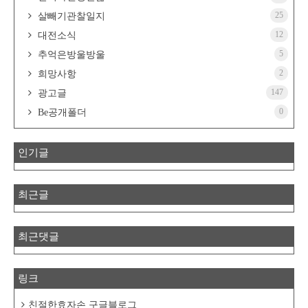
25
살빼기관찰일지
12
대전소식
5
추억은방울방울
2
희망사항
147
광고글
0
Be공개폴더
인기글
최근글
최근댓글
링크
친절한효자손 구글블로그