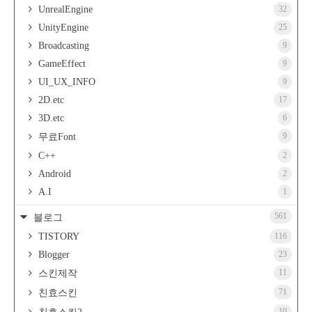
UnrealEngine
32
UnityEngine
25
Broadcasting
9
GameEffect
9
UI_UX_INFO
9
2D.etc
17
3D.etc
6
9
무료Font
C++
2
Android
2
A.I
1
561
블로그
TISTORY
116
Blogger
23
11
스킨제작
71
친효스킨
10