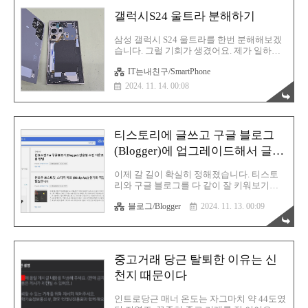
서 같이 가보고 싶다고 하여 2인 파티로 우나
갤럭시S24 울트라 분해하기
기칸을 방문했습니다. 위치는 이곳입니다.
근데 구글 평점은 상당히 낮네요. 이건 아니
삼성 갤럭시 S24 울트라를 한번 분해해보겠
다 싶어서 제가 만점 리뷰를 하나 남겼습니
습니다. 그럴 기회가 생겼어요. 제가 일하는
다. 아니~ 우나기칸은 원래 빠르게 나오는 음
카테고리가 이쪽이거든요. 하핫! 그래서 스
식이 아닌데 말이죠. 엄청 늦게 나온 모양인
IT는내친구/SmartPhone
마트폰을 진짜 토나올 정도로 분해조립 하고
가봐요. 손님이 한참 북적거릴때는 그럴수도
있습니다. 그런데 진짜 저는 이런 IT 기기를
있겠다 싶군요. 아무튼 저는 굉장히 마음에
2024. 11. 14. 00:08
분리하고 조립하는게 적성이 맞는 모양이에
들었던 음식점입니다. 일단 우나기칸 대전본
요. 시간 가는 줄 모르고 일을 하고 있는 요즘
점은 주차장이 있긴한데 그 주차장이에요..
입니다. 갤럭시S24가 출시된지 아직 1년이
ㅊ성 갤럭시 S24 울트라를 한번 분해해보겠
티스토리에 글쓰고 구글 블로그
습니다. 그럴 기회가 생겼어요. 제가 일하는
카테고리가 이쪽이거든요. 하핫! 그래서 스
(Blogger)에 업그레이드해서 글을
마트폰을 진짜 토나올 정도로 분해조립 하고
옮겨쓰기
있습니다. 그런데 진짜 저는 이런 IT 기기를
이제 갈 길이 확실히 정해졌습니다. 티스토
분리하고 조립하는게 적성이 맞는 모양이에
리와 구글 블로그를 다 같이 잘 키워보기로
요. 시간 가는 줄 모르고 일을 하고 있는 요즘
요. 원래는 구글 블로그를 주력으로 키워낼
입니다. 갤럭시S24가 출시된지 아직 1년이
블로그/Blogger
2024. 11. 13. 00:09
생각을 하고 있었지만 한 가지 복병이 있었
조금 안 되었고..
네요. 구글 블로그의 경우에는 콘텐츠에 상
당히 민감하며 빠른 대응을 합니다. 불과 얼
마 전 일이었죠? 구글 블로그가 통째로 삭제
처리가 되는 일이 벌어졌어요. 정확한 이유
중고거래 당근 탈퇴한 이유는 신
는 구글측에서도 알려주지 않습니다. 다만
제 생각에는 아마 커미션 링크글이 원인이지
천지 때문이다
않을까 싶어요. 만약 사실이 그렇다면 이거
이거 결국 계란을 한 바구니에 담지 못하는
인트로당근 매너 온도는 자그마치 약 44도였
해프닝이 발생하고 맙니다. 따라서 현재 방