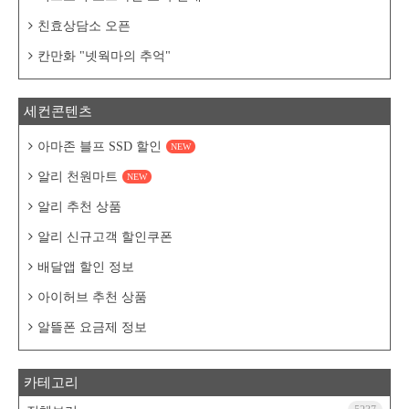
친효상담소 오픈
칸만화 "넷웍마의 추억"
세컨콘텐츠
아마존 블프 SSD 할인
NEW
알리 천원마트
NEW
알리 추천 상품
알리 신규고객 할인쿠폰
배달앱 할인 정보
아이허브 추천 상품
알뜰폰 요금제 정보
카테고리