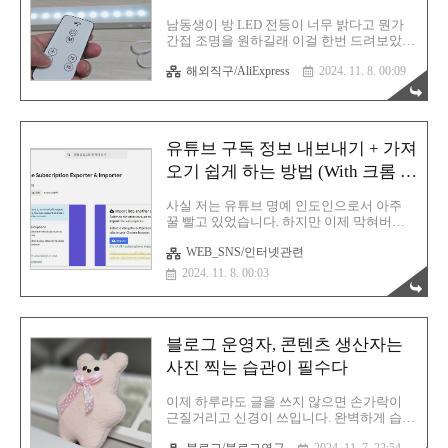
정보 내보내기 + 가져오기 쉽게 하는 방법
(With 크롬 브라우저) 유튜브 구독 정보 내보
남동생이 방 LED 전등이 너무 밝다고 뭔가
내기 + 가져오기 쉽게 하는 방법 (With 크롬
간접 조명을 원하길래 이걸 한번 드려보았습
브라우저)사실 저는 유튜브 명예 인도인으로
니다. 과연 녀석은 만족할 것인지?! 가격대비
서 아주 꿀 빨고 있었습니다. 하지만 이제 막
해외직구/AliExpress
2024. 11. 8. 00:09
성능이 좋기로 댓글에서 소문이 나있길래 한
혀버렸죠...
번 믿져야 본전이다는 생각으로 사봤단 말이
죠? 혹시라도 LED 조명등 검색을 통해 들어
오셨다면 한번 여러분들도 스윽 훑어보시면
좋을 것 같습니다. 제품 박스는 이렇게 왔습
유튜브 구독 정보 내보내기 + 가져
니다. 그야말로 알리에서 도착했음을 알 수
있죠? 온통 한자입니다. 구성품입니다. 고정
오기 쉽게 하는 방법 (With 크롬 브
용 자석이 몇 개 들어있고 마이크로 5핀 충전
라우저)
케이블, 그리고 리모컨, 마지막으로 LED 조
사실 저는 유튜브 명예 인도인으로서 아주
명등입니다. 조작부 부분입니다. 전원 스위
꿀 빨고 있었습니다. 하지만 이제 막혀버렸
치와 마이크로5핀 단자, 전원 스위치가 있습
죠. 인도 계정은 인도에서 발행한 결제 카드
니다. 바로 테스트를 시도해 봅니다. 본체 전
WEB_SNS/인터넷관련
로만 유튜브 프리미엄 결제가 가능해지는 패
원 스위치를 누르지 않고 리모컨으로 간편하
치가 진행되고 말았습니다. 그렇기에 이제는
2024. 11. 8. 00:03
게 조작 가능합니다...
더 이상 유튜브를 우회하여 사용할 수 없게
되어버렸습니다. 어쩔 수 없이 무조건 다시
대한민국에서 정식으로 결제를 해야 하는 상
황! 구글에서 검색해보니까 이제 OTT 사기
블로그 운영자, 콘텐츠 생산자는
도 판치고 있는 모양입니다. 그도 그럴 것이
이게 말도 안 되는 게 모두 현금 거래를 유도
사진 찍는 습관이 필수다
합니다. 계좌 이체로만 비용을 받더라고요.
그리고 절대 1개월만 판매를 안 합니다. 6개
이제 하루라도 글을 쓰지 않으면 손가락이
월 내지 1년 치를 한 방에 내야 합니다. 그리
근질거리고 신경이 쓰입니다. 완벽하게 습관
고 1개월만 유지시키고 이후에는 유튜브 프
으로 만들었죠. 티스토리를 시작한 이후로
리미엄이 끊겨버리는 일들이 비일비재! 하지