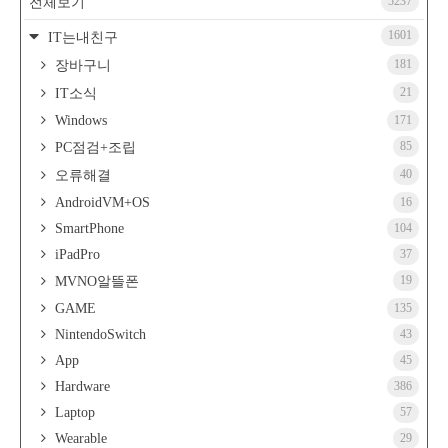
5237
전체보기
1601
IT는내친구
181
장바구니
21
IT소식
Windows
171
85
PC점검+조립
40
오류해결
AndroidVM+OS
16
SmartPhone
104
iPadPro
37
19
MVNO알뜰폰
GAME
135
NintendoSwitch
43
App
45
Hardware
386
Laptop
57
Wearable
29