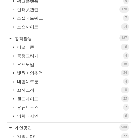
9
광고플랫폼
120
인터넷관련
7
소셜네트워크
14
소스사이트
187
창작활동
16
이모티콘
4
풍경그리기
38
오프모임
84
넷웍마의추억
4
내맘대로툰
10
끄적끄적
23
핸드메이드
2
유튜브소스
6
명함디자인
909
개인공간
22
알립니다!