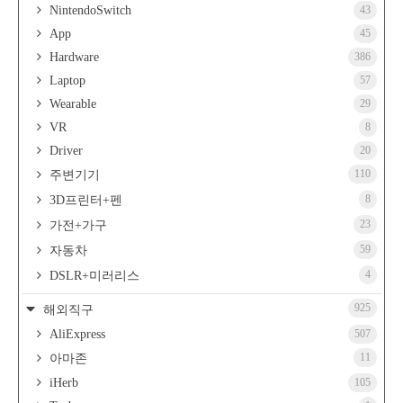
NintendoSwitch
43
App
45
Hardware
386
Laptop
57
Wearable
29
VR
8
Driver
20
110
주변기기
8
3D프린터+펜
23
가전+가구
59
자동차
4
DSLR+미러리스
925
해외직구
AliExpress
507
11
아마존
iHerb
105