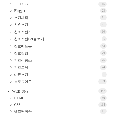
TISTORY
116
Blogger
23
11
스킨제작
71
친효스킨
10
친효스킨2
1
친효스킨For블로거
43
친효애드온
76
친효컬럼
26
친효상담소
24
친효교육
1
다른스킨
159
블로그연구
457
WEB_SNS
HTML
60
CSS
114
11
웹코딩작품