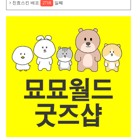
친효스킨 배포
2718
일째