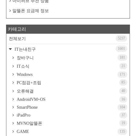
아이허브 추천 상품
알뜰폰 요금제 정보
카테고리
5237
전체보기
1601
IT는내친구
181
장바구니
21
IT소식
Windows
171
85
PC점검+조립
40
오류해결
AndroidVM+OS
16
SmartPhone
104
iPadPro
37
19
MVNO알뜰폰
GAME
135