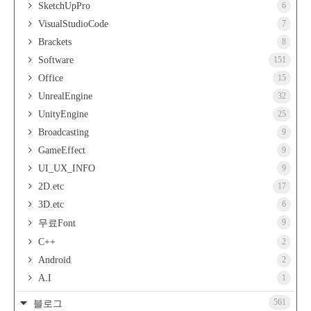
SketchUpPro
6
VisualStudioCode
7
Brackets
8
Software
151
Office
15
UnrealEngine
32
UnityEngine
25
Broadcasting
9
GameEffect
9
UI_UX_INFO
9
2D.etc
17
3D.etc
6
9
무료Font
C++
2
Android
2
A.I
1
561
블로그