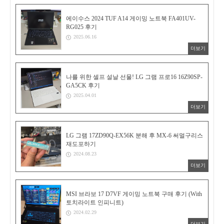
에이수스 2024 TUF A14 게이밍 노트북 FA401UV-
RG025 후기
2025.06.16
더보기
나를 위한 셀프 설날 선물! LG 그램 프로16 16Z90SP-
GA5CK 후기
2025.04.01
더보기
LG 그램 17ZD90Q-EX56K 분해 후 MX-6 써멀구리스
재도포하기
2024.08.23
더보기
MSI 브라보 17 D7VF 게이밍 노트북 구매 후기 (With
토치라이트 인피니트)
2024.02.29
더보기