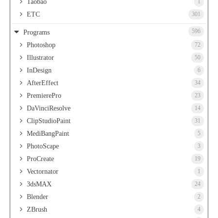
Taobao
1
ETC
301
596
Programs
Photoshop
72
Illustrator
50
InDesign
6
AfterEffect
34
PremierePro
23
DaVinciResolve
14
ClipStudioPaint
31
MediBangPaint
5
PhotoScape
3
ProCreate
19
Vectornator
1
3dsMAX
24
Blender
2
ZBrush
4