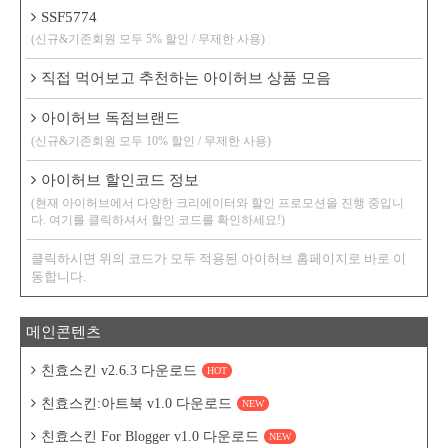
SSF5774
(신규&기존회원 모두 5% 할인 / 무제한 사용)
직접 먹어보고 추천하는 아이허브 상품 모음
아이허브 독점브랜드
(신규&기존회원 모두 10% 할인 / 무제한 사용)
아이허브 할인코드 정보
(현재 아이허브에서 다양한 크리에이터와 할인 프로모션을 진행 중입니
다. 여기를 클릭하셔서 할인 코드를 확인하세요!)
클릭하시면 위의 코드가 모두 적용된 아이허브 홈페이지로 바로 이
동합니다.
메인콘텐츠
친효스킨 v2.6.3 다운로드
HOT
친효스킨:아트북 v1.0 다운로드
NEW
친효스킨 For Blogger v1.0 다운로드
NEW