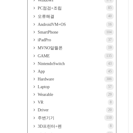
Windows
171
85
PC점검+조립
40
오류해결
AndroidVM+OS
16
SmartPhone
104
iPadPro
37
19
MVNO알뜰폰
GAME
135
NintendoSwitch
43
App
45
Hardware
386
Laptop
57
Wearable
29
VR
8
Driver
20
110
주변기기
8
3D프린터+펜