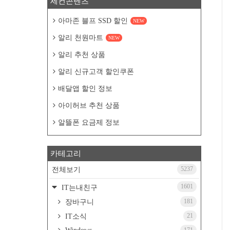
세컨콘텐츠
아마존 블프 SSD 할인
NEW
알리 천원마트
NEW
알리 추천 상품
알리 신규고객 할인쿠폰
배달앱 할인 정보
아이허브 추천 상품
알뜰폰 요금제 정보
카테고리
5237
전체보기
1601
IT는내친구
181
장바구니
21
IT소식