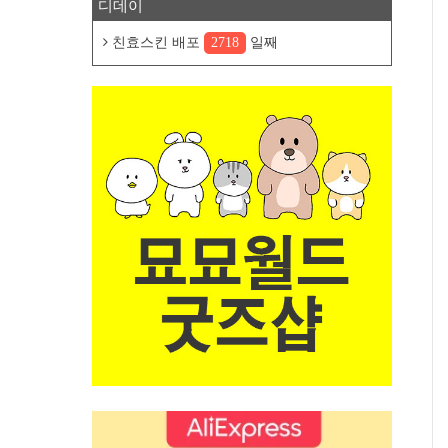
디데이
친효스킨 배포
2718
일째