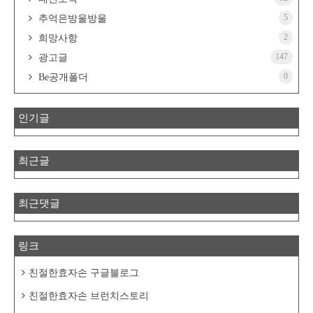
5
추억은방울방울
2
희망사항
147
광고글
0
Be공개폴더
인기글
최근글
최근댓글
링크
친절한효자손 구글블로그
친절한효자손 브런치스토리