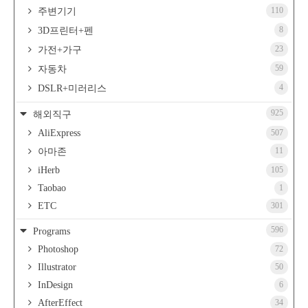
110
주변기기
8
3D프린터+펜
23
가전+가구
59
자동차
4
DSLR+미러리스
925
해외직구
AliExpress
507
11
아마존
iHerb
105
Taobao
1
ETC
301
596
Programs
Photoshop
72
Illustrator
50
InDesign
6
AfterEffect
34