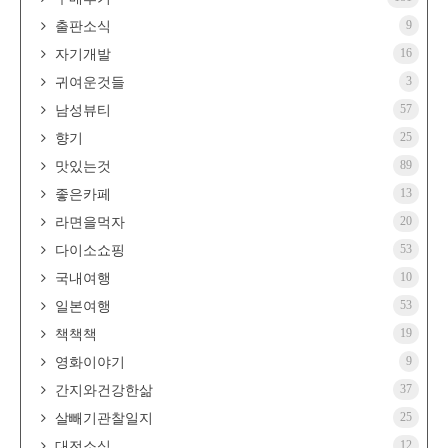
9
출판소식
16
자기개발
3
귀여운것들
57
남성뷰티
25
향기
89
맛있는것
13
좋은카페
20
라면을먹자
53
다이소쇼핑
10
국내여행
53
일본여행
19
책책책
9
영화이야기
37
간지와건강한삶
25
살빼기관찰일지
12
대전소식