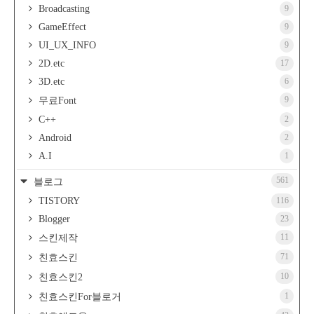
Broadcasting
9
GameEffect
9
UI_UX_INFO
9
2D.etc
17
3D.etc
6
9
무료Font
C++
2
Android
2
A.I
1
561
블로그
TISTORY
116
Blogger
23
11
스킨제작
71
친효스킨
10
친효스킨2
1
친효스킨For블로거