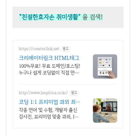
"친절한효자손 취미생활"
을 검색!
https://creatorlink.net
광고
크리에이터링크 HTML태그
100%무료! 무료 도메인/호스팅!
누구나 쉽게 코딩없이 직접 만드
는 홈페이지!
http://www.inspirica.co.kr/
광고
코딩 1:1 프리미엄 과외 최고
의 선생님들과 함께
각종 언어 및 수험, 개발자 출신
강사진, 프리미엄 맞춤 과외, INS
PIRICA