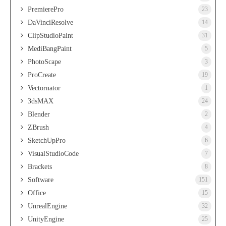
PremierePro
23
DaVinciResolve
14
ClipStudioPaint
31
MediBangPaint
5
PhotoScape
3
ProCreate
19
Vectornator
1
3dsMAX
24
Blender
2
ZBrush
4
SketchUpPro
6
VisualStudioCode
7
Brackets
8
Software
151
Office
15
UnrealEngine
32
UnityEngine
25