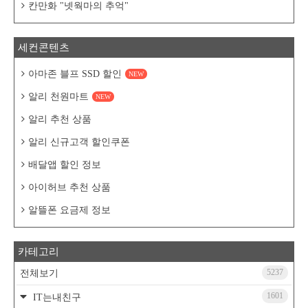
칸만화 "넷웍마의 추억"
세컨콘텐츠
아마존 블프 SSD 할인
NEW
알리 천원마트
NEW
알리 추천 상품
알리 신규고객 할인쿠폰
배달앱 할인 정보
아이허브 추천 상품
알뜰폰 요금제 정보
카테고리
5237
전체보기
1601
IT는내친구