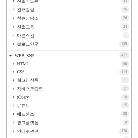
43
친효애드온
76
친효컬럼
26
친효상담소
24
친효교육
1
다른스킨
159
블로그연구
457
WEB_SNS
HTML
60
CSS
114
11
웹코딩작품
17
자바스크립트
jQuery
10
15
유튜브
80
애드센스
9
광고플랫폼
120
인터넷관련