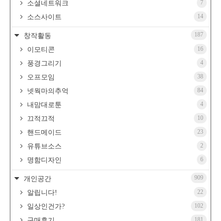
7
소셜네트워크
14
소스사이트
187
창작활동
16
이모티콘
4
풍경그리기
38
오프모임
84
넷웍마의추억
4
내맘대로툰
10
끄적끄적
23
핸드메이드
2
유튜브소스
6
명함디자인
909
개인공간
22
알립니다!
102
일상인건가?
181
구매후기