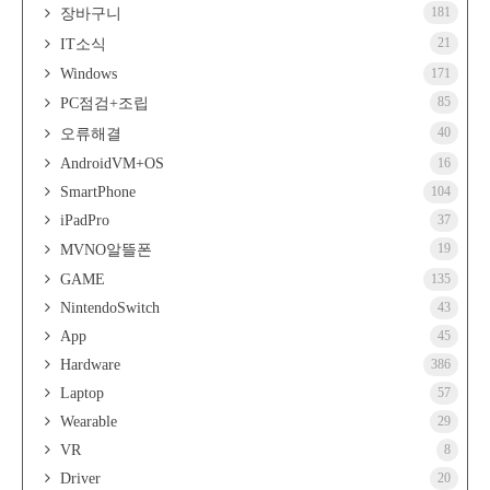
181
장바구니
21
IT소식
Windows
171
85
PC점검+조립
40
오류해결
AndroidVM+OS
16
SmartPhone
104
iPadPro
37
19
MVNO알뜰폰
GAME
135
NintendoSwitch
43
App
45
Hardware
386
Laptop
57
Wearable
29
VR
8
Driver
20