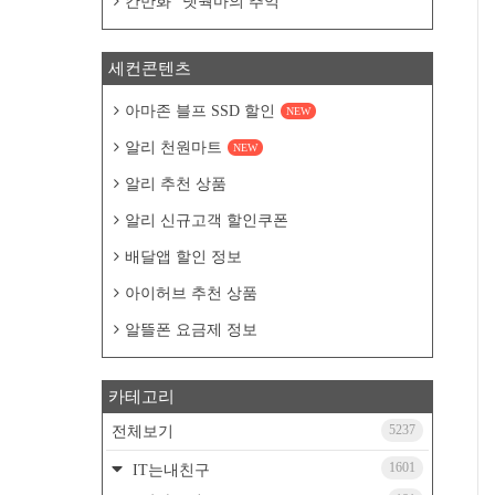
칸만화 "넷웍마의 추억"
세컨콘텐츠
아마존 블프 SSD 할인
NEW
알리 천원마트
NEW
알리 추천 상품
알리 신규고객 할인쿠폰
배달앱 할인 정보
아이허브 추천 상품
알뜰폰 요금제 정보
카테고리
5237
전체보기
1601
IT는내친구