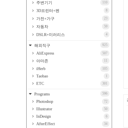
110
주변기기
8
3D프린터+펜
23
가전+가구
59
자동차
4
DSLR+미러리스
925
해외직구
AliExpress
507
11
아마존
iHerb
105
Taobao
1
ETC
301
596
Programs
Photoshop
72
Illustrator
50
InDesign
6
AfterEffect
34