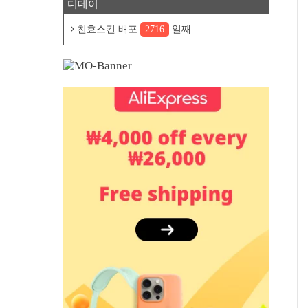
디데이
친효스킨 배포
2716
일째