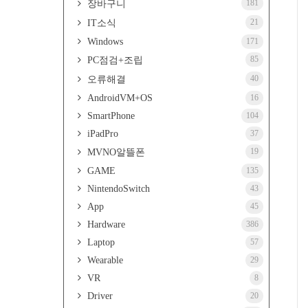
181
장바구니
21
IT소식
Windows
171
85
PC점검+조립
40
오류해결
AndroidVM+OS
16
SmartPhone
104
iPadPro
37
19
MVNO알뜰폰
GAME
135
NintendoSwitch
43
App
45
Hardware
386
Laptop
57
Wearable
29
VR
8
Driver
20