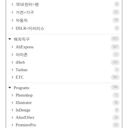
8
3D프린터+펜
23
가전+가구
59
자동차
4
DSLR+미러리스
925
해외직구
AliExpress
507
11
아마존
iHerb
105
Taobao
1
ETC
301
596
Programs
Photoshop
72
Illustrator
50
InDesign
6
AfterEffect
34
PremierePro
23