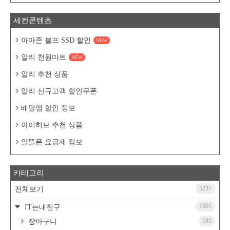
세컨콘텐츠
아마존 블프 SSD 할인
NEW
알리 천원마트
NEW
알리 추천 상품
알리 신규고객 할인쿠폰
배달앱 할인 정보
아이허브 추천 상품
알뜰폰 요금제 정보
카테고리
5237
전체보기
1601
IT는내친구
181
장바구니