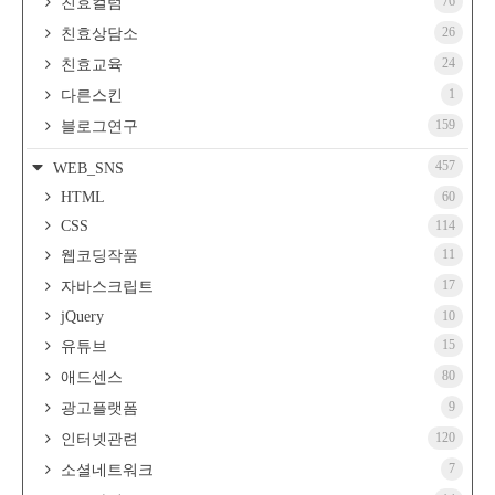
76
친효컬럼
26
친효상담소
24
친효교육
1
다른스킨
159
블로그연구
457
WEB_SNS
HTML
60
CSS
114
11
웹코딩작품
17
자바스크립트
jQuery
10
15
유튜브
80
애드센스
9
광고플랫폼
120
인터넷관련
7
소셜네트워크