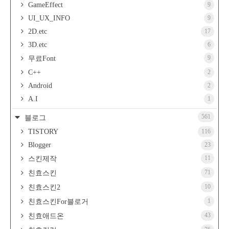
GameEffect
9
UI_UX_INFO
9
2D.etc
17
3D.etc
6
9
무료Font
C++
2
Android
2
A.I
1
561
블로그
TISTORY
116
Blogger
23
11
스킨제작
71
친효스킨
10
친효스킨2
1
친효스킨For블로거
43
친효애드온