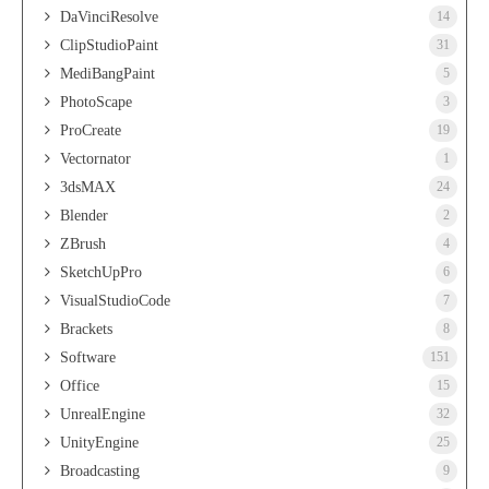
DaVinciResolve
14
ClipStudioPaint
31
MediBangPaint
5
PhotoScape
3
ProCreate
19
Vectornator
1
3dsMAX
24
Blender
2
ZBrush
4
SketchUpPro
6
VisualStudioCode
7
Brackets
8
Software
151
Office
15
UnrealEngine
32
UnityEngine
25
Broadcasting
9