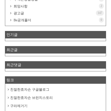
2
희망사항
147
광고글
0
Be공개폴더
인기글
최근글
최근댓글
링크
친절한효자손 구글블로그
친절한효자손 브런치스토리
구라제거기