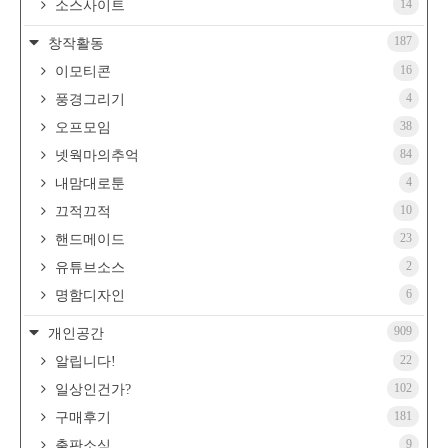
14
소스사이트
187
창작활동
16
이모티콘
4
풍경그리기
38
오프모임
84
넷웍마의추억
4
내맘대로툰
10
끄적끄적
23
핸드메이드
2
유튜브소스
6
명함디자인
909
개인공간
22
알립니다!
102
일상인건가?
181
구매후기
9
출판소식