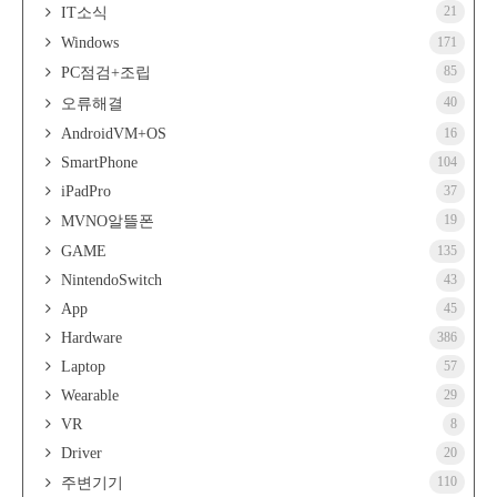
21
IT소식
Windows
171
85
PC점검+조립
40
오류해결
AndroidVM+OS
16
SmartPhone
104
iPadPro
37
19
MVNO알뜰폰
GAME
135
NintendoSwitch
43
App
45
Hardware
386
Laptop
57
Wearable
29
VR
8
Driver
20
110
주변기기