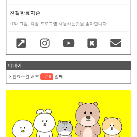
친절한효자손
IT와 그림, 각종 프로그램 사용하는것을 좋아합니다.
디데이
친효스킨 배포
2718
일째