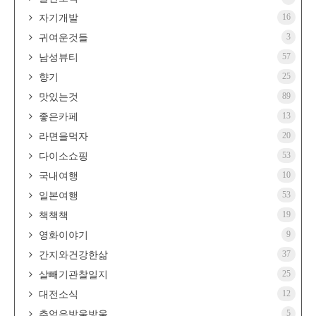
16
자기개발
3
귀여운것들
57
남성뷰티
25
향기
89
맛있는것
13
좋은카페
20
라면을먹자
53
다이소쇼핑
10
국내여행
53
일본여행
19
책책책
9
영화이야기
37
간지와건강한삶
25
살빼기관찰일지
12
대전소식
5
추억은방울방울