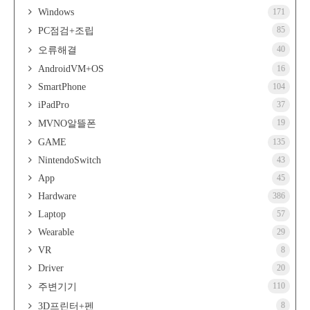
Windows
171
85
PC점검+조립
40
오류해결
AndroidVM+OS
16
SmartPhone
104
iPadPro
37
19
MVNO알뜰폰
GAME
135
NintendoSwitch
43
App
45
Hardware
386
Laptop
57
Wearable
29
VR
8
Driver
20
110
주변기기
8
3D프린터+펜