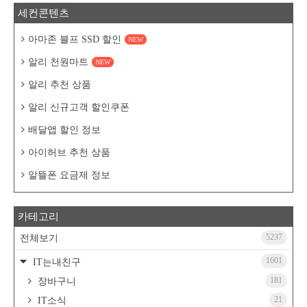
세컨콘텐츠
아마존 블프 SSD 할인
NEW
알리 천원마트
NEW
알리 추천 상품
알리 신규고객 할인쿠폰
배달앱 할인 정보
아이허브 추천 상품
알뜰폰 요금제 정보
카테고리
5237
전체보기
1601
IT는내친구
181
장바구니
21
IT소식