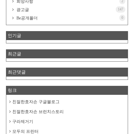
2
희망사항
147
광고글
0
Be공개폴더
인기글
최근글
최근댓글
링크
친절한효자손 구글블로그
친절한효자손 브런치스토리
구라제거기
모두의 프린터