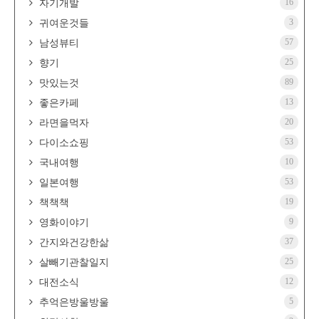
16
자기개발
3
귀여운것들
57
남성뷰티
25
향기
89
맛있는것
13
좋은카페
20
라면을먹자
53
다이소쇼핑
10
국내여행
53
일본여행
19
책책책
9
영화이야기
37
간지와건강한삶
25
살빼기관찰일지
12
대전소식
5
추억은방울방울