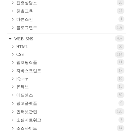
26
친효상담소
24
친효교육
1
다른스킨
159
블로그연구
457
WEB_SNS
HTML
60
CSS
114
11
웹코딩작품
17
자바스크립트
jQuery
10
15
유튜브
80
애드센스
9
광고플랫폼
120
인터넷관련
7
소셜네트워크
14
소스사이트