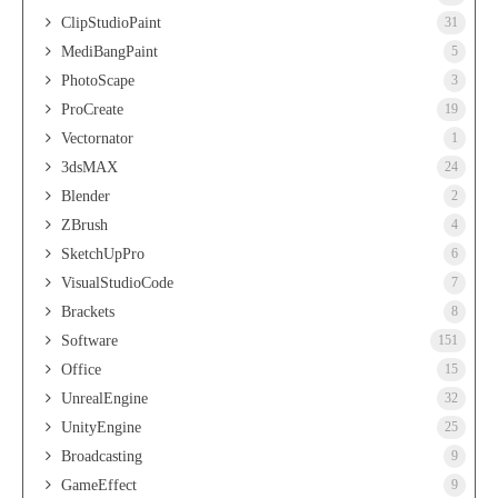
ClipStudioPaint
31
MediBangPaint
5
PhotoScape
3
ProCreate
19
Vectornator
1
3dsMAX
24
Blender
2
ZBrush
4
SketchUpPro
6
VisualStudioCode
7
Brackets
8
Software
151
Office
15
UnrealEngine
32
UnityEngine
25
Broadcasting
9
GameEffect
9