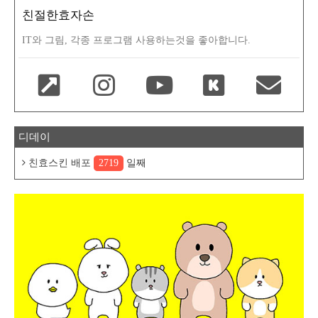
친절한효자손
IT와 그림, 각종 프로그램 사용하는것을 좋아합니다.
디데이
친효스킨 배포
2719
일째