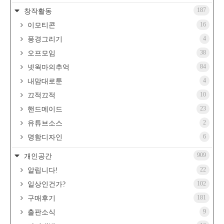
187
창작활동
16
이모티콘
4
풍경그리기
38
오프모임
84
넷웍마의추억
4
내맘대로툰
10
끄적끄적
23
핸드메이드
2
유튜브소스
6
명함디자인
909
개인공간
22
알립니다!
102
일상인건가?
181
구매후기
9
출판소식