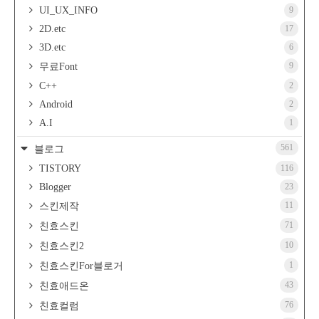
UI_UX_INFO
9
2D.etc
17
3D.etc
6
9
무료Font
C++
2
Android
2
A.I
1
561
블로그
TISTORY
116
Blogger
23
11
스킨제작
71
친효스킨
10
친효스킨2
1
친효스킨For블로거
43
친효애드온
76
친효컬럼