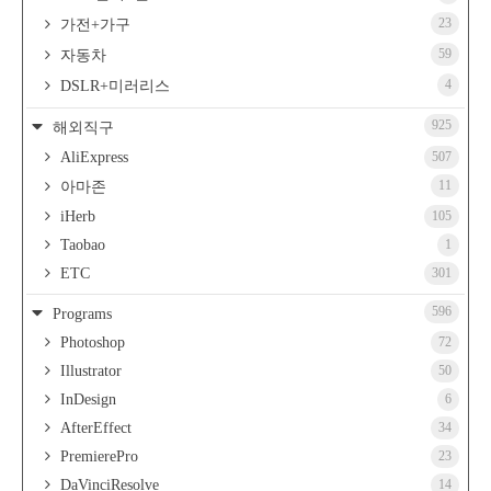
23
가전+가구
59
자동차
4
DSLR+미러리스
925
해외직구
AliExpress
507
11
아마존
iHerb
105
Taobao
1
ETC
301
596
Programs
Photoshop
72
Illustrator
50
InDesign
6
AfterEffect
34
PremierePro
23
DaVinciResolve
14