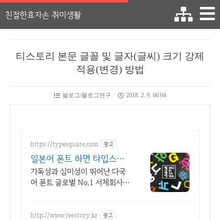
친절한효자손 취미생활
티스토리 본문 글꼴 및 글자(글씨) 크기 강제
적용(변경) 방법
블로그/블로그연구
2018. 2. 9. 00:04
https://typesquare.com
광고
일본어 폰트 하면 타입스퀘
어
가독성과 심미성이 뛰어난 다국
어 폰트 글로벌 No.1 서체회사
모리사와
http://www.teestory.kr
광고