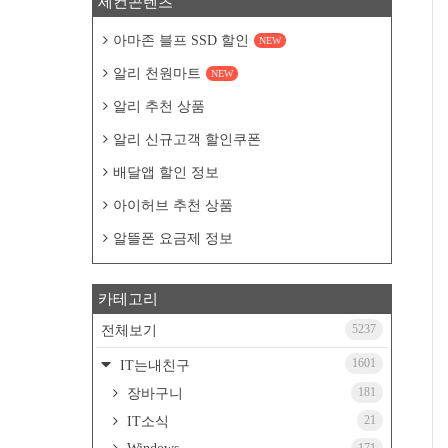
세컨콘텐츠
아마존 블프 SSD 할인
NEW
알리 천원마트
NEW
알리 추천 상품
알리 신규고객 할인쿠폰
배달앱 할인 정보
아이허브 추천 상품
알뜰폰 요금제 정보
카테고리
5237
전체보기
1601
IT는내친구
181
장바구니
21
IT소식