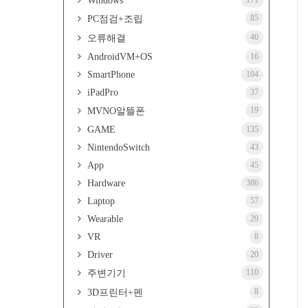
Windows
171
85
PC점검+조립
40
오류해결
AndroidVM+OS
16
SmartPhone
104
iPadPro
37
19
MVNO알뜰폰
GAME
135
NintendoSwitch
43
App
45
Hardware
386
Laptop
57
Wearable
29
VR
8
Driver
20
110
주변기기
8
3D프린터+펜