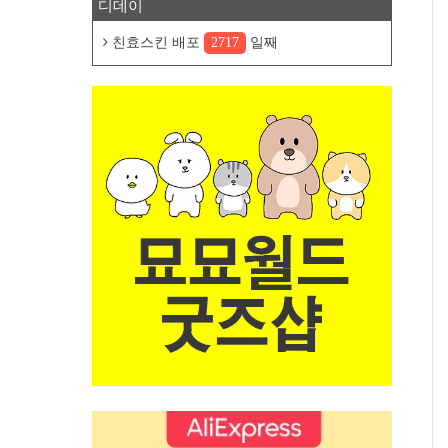
디데이
친효스킨 배포
2717
일째