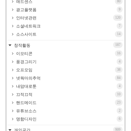
80
애드센스
9
광고플랫폼
120
인터넷관련
7
소셜네트워크
14
소스사이트
187
창작활동
16
이모티콘
4
풍경그리기
38
오프모임
84
넷웍마의추억
4
내맘대로툰
10
끄적끄적
23
핸드메이드
2
유튜브소스
6
명함디자인
909
개인공간