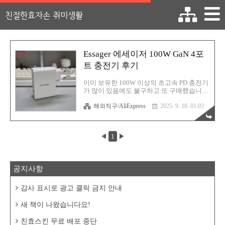
친절한효자손 취미생활
Essager 에세이저 100W GaN 4포
트 충전기 후기
이미 보유한 100W 이상의 초고속 PD 충전기
가 많이 있음에도 불구하고 또 구매했습니
다. 이건 장식용이 아니라 실제로 사용하고
해외직구/AliExpress
2025. 9. 18. 01:03
자 구매했고요. 무엇보다도 지금 알리에서
판매중인 100W급 GaN PD충전기 중 아마 가
장 저렴한 제품이 아닐까 싶습니다. 그렇다
고 브랜드가 허접한가?! 아닙니다. Essager 마
◀
1
▶
크를 달고 나왔습니다. 한국에서는 에세이저
라고 알려진 브랜드지요. 이 브랜드는 충전
기 케이블로 입지를 넓혔고 지금은 다양한
PC 및 스마트폰 주변 기기들로 영역을 확장
공지사항
한 회사입니다. 퀄리티가 뛰어난건 아니지만
가격대비 제품 성능이 우수하다는 호평이 많
아요. 그래서 저도 좋아하는 브랜드고요. 그
감사 표시로 광고 클릭 금지 안내
러나 상대는 알리 배송! 보시는 것처럼 이렇
게 패키지 상태가 엉망인 경우가 있습니다.
새 책이 나왔습니다요!
하지만 여러분들! 저는 ..
친효스킨 무료 배포 중단