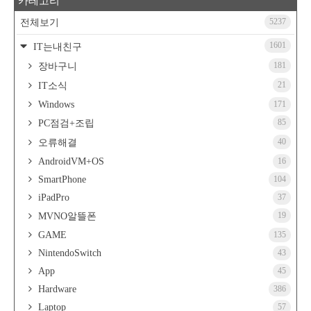
카테고리
5237
전체보기
1601
IT는내친구
181
장바구니
21
IT소식
Windows
171
85
PC점검+조립
40
오류해결
AndroidVM+OS
16
SmartPhone
104
iPadPro
37
19
MVNO알뜰폰
GAME
135
NintendoSwitch
43
App
45
Hardware
386
Laptop
57