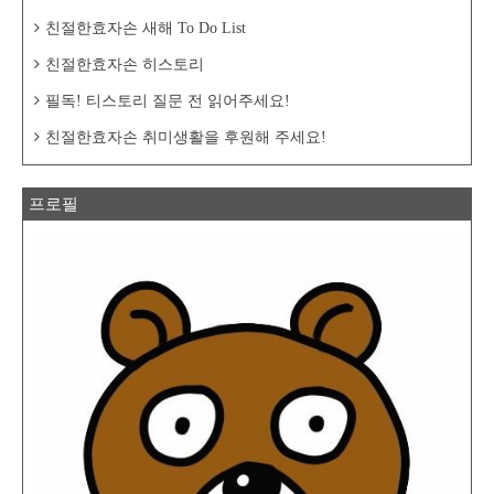
친절한효자손 새해 To Do List
친절한효자손 히스토리
필독! 티스토리 질문 전 읽어주세요!
친절한효자손 취미생활을 후원해 주세요!
프로필