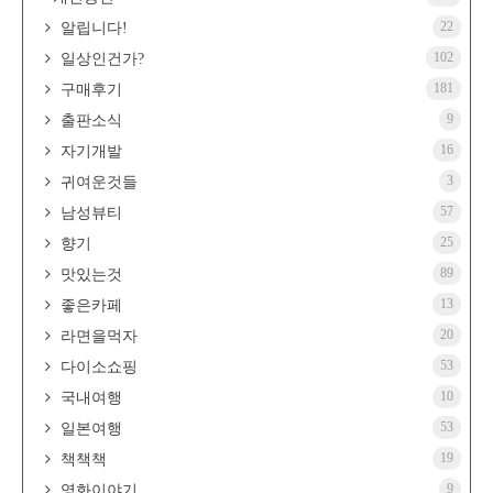
22
알립니다!
102
일상인건가?
181
구매후기
9
출판소식
16
자기개발
3
귀여운것들
57
남성뷰티
25
향기
89
맛있는것
13
좋은카페
20
라면을먹자
53
다이소쇼핑
10
국내여행
53
일본여행
19
책책책
9
영화이야기