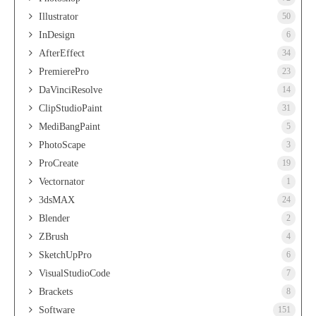
Illustrator
50
InDesign
6
AfterEffect
34
PremierePro
23
DaVinciResolve
14
ClipStudioPaint
31
MediBangPaint
5
PhotoScape
3
ProCreate
19
Vectornator
1
3dsMAX
24
Blender
2
ZBrush
4
SketchUpPro
6
VisualStudioCode
7
Brackets
8
Software
151