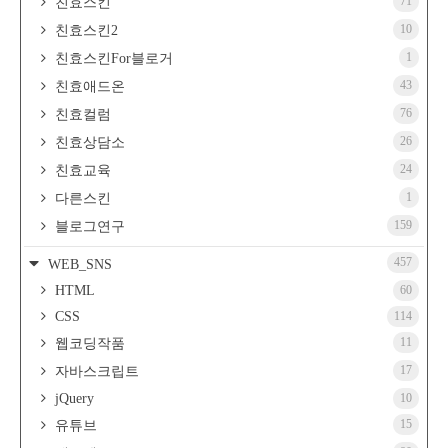
71
친효스킨
10
친효스킨2
1
친효스킨For블로거
43
친효애드온
76
친효컬럼
26
친효상담소
24
친효교육
1
다른스킨
159
블로그연구
457
WEB_SNS
HTML
60
CSS
114
11
웹코딩작품
17
자바스크립트
jQuery
10
15
유튜브