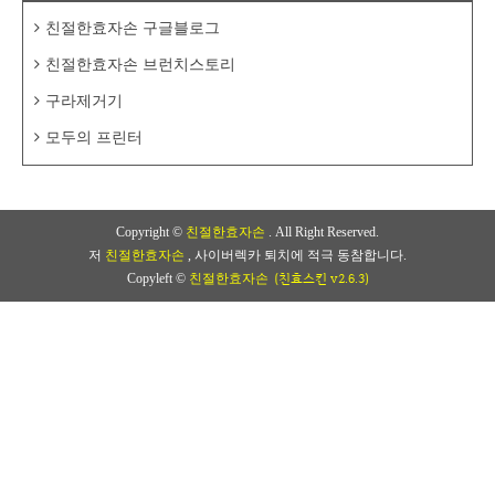
친절한효자손 구글블로그
친절한효자손 브런치스토리
구라제거기
모두의 프린터
Copyright ©
친절한효자손
. All Right Reserved.
저
친절한효자손
, 사이버렉카 퇴치에 적극 동참합니다.
(친효스킨 v2.6.3)
Copyleft ©
친절한효자손