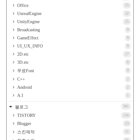
Office
15
UnrealEngine
32
UnityEngine
25
Broadcasting
9
GameEffect
9
UI_UX_INFO
9
2D.etc
17
3D.etc
6
9
무료Font
C++
2
Android
2
A.I
1
561
블로그
TISTORY
116
Blogger
23
11
스킨제작