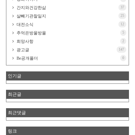
37
간지와건강한삶
25
살빼기관찰일지
12
대전소식
5
추억은방울방울
2
희망사항
147
광고글
0
Be공개폴더
인기글
최근글
최근댓글
링크