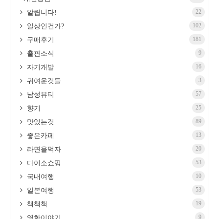
22
알립니다!
102
일상인건가?
181
구매후기
9
출판소식
16
자기개발
3
귀여운것들
57
남성뷰티
25
향기
89
맛있는것
13
좋은카페
20
라면을먹자
53
다이소쇼핑
10
국내여행
53
일본여행
19
책책책
9
영화이야기