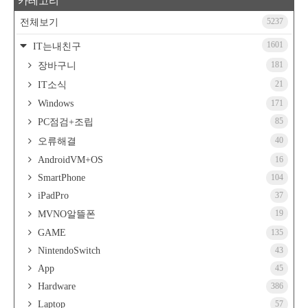
카테고리
5237
전체보기
1601
IT는내친구
181
장바구니
21
IT소식
Windows
171
85
PC점검+조립
40
오류해결
AndroidVM+OS
16
SmartPhone
104
iPadPro
37
19
MVNO알뜰폰
GAME
135
NintendoSwitch
43
App
45
Hardware
386
Laptop
57