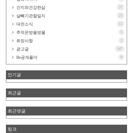
37
간지와건강한삶
25
살빼기관찰일지
12
대전소식
5
추억은방울방울
2
희망사항
147
광고글
0
Be공개폴더
인기글
최근글
최근댓글
링크