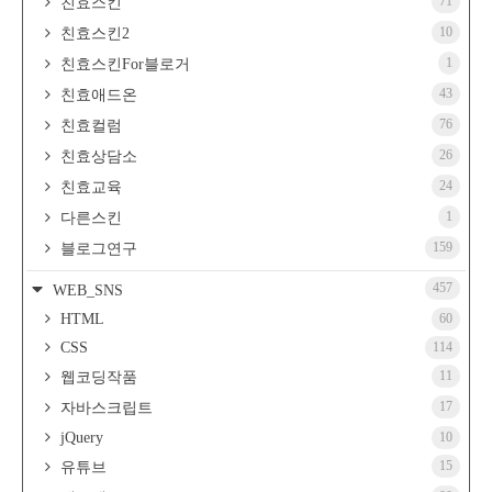
71
친효스킨
10
친효스킨2
1
친효스킨For블로거
43
친효애드온
76
친효컬럼
26
친효상담소
24
친효교육
1
다른스킨
159
블로그연구
457
WEB_SNS
HTML
60
CSS
114
11
웹코딩작품
17
자바스크립트
jQuery
10
15
유튜브