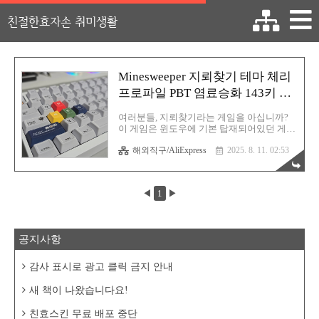
친절한효자손 취미생활
Minesweeper 지뢰찾기 테마 체리
프로파일 PBT 염료승화 143키 키
캡 후기
여러분들, 지뢰찾기라는 게임을 아십니까?
이 게임은 윈도우에 기본 탑재되어있던 게임
으로 윈도우7 버전까지 기본으로 설치되어
해외직구/AliExpress
2025. 8. 11. 02:53
있다가 윈도우8 부터 사라진 레전드 게임 중
하나입니다. 누구나 한 번은 해봤을겁니다.
윈도우8부터 PC를 사용한 사람을 제외하고
그 이전 버전 세대의 사람들은 진짜 뻥 안치
◀
1
▶
고 최소 한 번은 해봤을 겁니다. 윈도우의 기
본 게임의 양대산맥 라인이 있는데 그 중 하
나가 바로 이 지뢰찾기라고 할 수 있겠습니
다. 나머지 하나는 뭐냐고요? 그건 카드게임
공지사항
이요. 3D핀볼은 명함도 못 내밀어요. 아무튼
이 추억의 지뢰찾기를 테마로 탄생한 체리
프로파일 키캡이 있으니, 바로 오늘 소개시
감사 표시로 광고 클릭 금지 안내
켜드릴 제품 되시겠습니다. 짜란~ 바로 이 키
캡입니다. 진짜 이쁘지 않습니까? 저는 이거
새 책이 나왔습니다요!
딱 보자마자 바로 알리 장..
친효스킨 무료 배포 중단