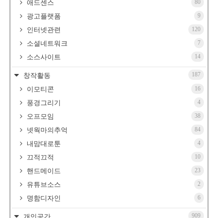
80
애드센스
9
광고플랫폼
120
인터넷관련
7
소셜네트워크
14
소스사이트
187
창작활동
16
이모티콘
4
풍경그리기
38
오프모임
84
넷웍마의추억
4
내맘대로툰
10
끄적끄적
23
핸드메이드
2
유튜브소스
6
명함디자인
909
개인공간