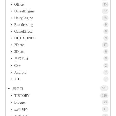
Office
15
UnrealEngine
32
UnityEngine
25
Broadcasting
9
GameEffect
9
UI_UX_INFO
9
2D.etc
17
3D.etc
6
9
무료Font
C++
2
Android
2
A.I
1
561
블로그
TISTORY
116
Blogger
23
11
스킨제작