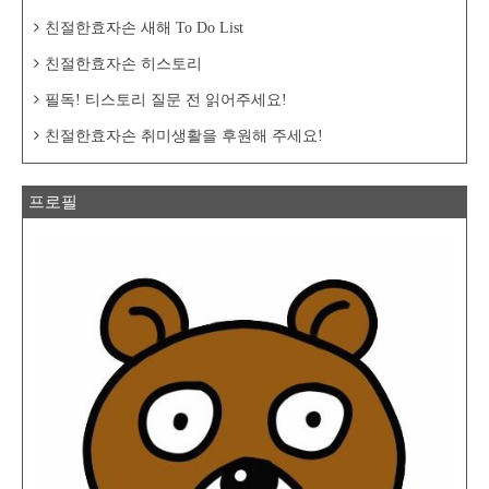
친절한효자손 새해 To Do List
친절한효자손 히스토리
필독! 티스토리 질문 전 읽어주세요!
친절한효자손 취미생활을 후원해 주세요!
프로필