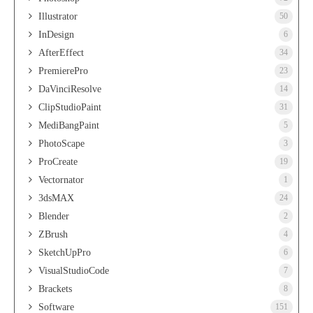
Illustrator
50
InDesign
6
AfterEffect
34
PremierePro
23
DaVinciResolve
14
ClipStudioPaint
31
MediBangPaint
5
PhotoScape
3
ProCreate
19
Vectornator
1
3dsMAX
24
Blender
2
ZBrush
4
SketchUpPro
6
VisualStudioCode
7
Brackets
8
Software
151