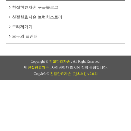
친절한효자손 구글블로그
친절한효자손 브런치스토리
구라제거기
모두의 프린터
Copyright ©
친절한효자손
. All Right Reserved.
저
친절한효자손
, 사이버렉카 퇴치에 적극 동참합니다.
(친효스킨 v2.6.3)
Copyleft ©
친절한효자손