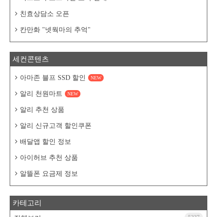
친효상담소 오픈
칸만화 "넷웍마의 추억"
세컨콘텐츠
아마존 블프 SSD 할인
NEW
알리 천원마트
NEW
알리 추천 상품
알리 신규고객 할인쿠폰
배달앱 할인 정보
아이허브 추천 상품
알뜰폰 요금제 정보
카테고리