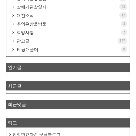
25
살빼기관찰일지
12
대전소식
5
추억은방울방울
2
희망사항
147
광고글
0
Be공개폴더
인기글
최근글
최근댓글
링크
친절한효자손 구글블로그