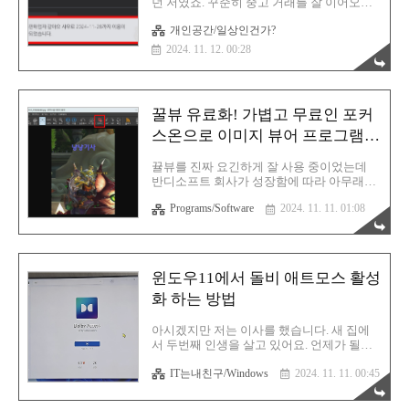
던 저였죠. 꾸준히 중고 거래를 잘 이어오던
향을 잡은건 다음과 같습니다. 1. 순수 개인
저였단 말이죠? 이런 제가 과감하게 당근을
콘텐츠 : TOSTORY, BLOGGER2. 커미션 링
개인공간/일상인건가?
탈퇴했습니다. 그 이유는 다름아닌 신천지
크가 담긴 제품 후기글 : TOSTORY3. 강좌글
멤버들 때문! 아시나요? 신천지 식구분들은
2024. 11. 12. 00:28
: TOSTOR..
꽤 다양한 SNS에서 활동을 하고 있습니다.
자신들의 이익을 위해 쌩판 모르는 남들을
모셔가기 위해 눈에 불을 켜고 있어요. 구글
에 당근 신천지라고 한번 검색 해보세요. 수
꿀뷰 유료화! 가볍고 무료인 포커
두룩하게 나옵니다. 신천지에 몸 담는 이유
신천지의 집단성은 상상을 초월합니다. 저들
스온으로 이미지 뷰어 프로그램
은 더 이상 종교인이 아니에요. 종교로 위장
환승 완료
한 사업가들입니다. 과거에 네트워크마케팅
뀰뷰를 진짜 요긴하게 잘 사용 중이었는데
을 했었던 저였기에 저들은 왜 말 많고 탈 많
반디소프트 회사가 성장함에 따라 아무래도
은 신천지라는 사업을 선택했으며, 왜 그렇
유료화 라인을 좀 더 늘려야했던 모양입니
게 사람들을 모집하는건지 잘 알고 있습니
Programs/Software
2024. 11. 11. 01:08
다. 사실 가격이 크지 않다면 얼마든지 유료
다. 그 이유는 단 하나입니다. 「돈..
버전으로 구매할 생각이었는데 이거 생각보
다 개인 라이센스여도 금액이 꽤 되더라고
요. 물론 무료 버전으로 사용이 가능하긴 하
지만 광고 및 잦은 유료 독촉 때문에 신경이
윈도우11에서 돌비 애트모스 활성
쓰였습니다. 무엇보다도 덩치가 커지면서 프
화 하는 방법
로그램 자체가 좀 무거워진 느낌을 받았고
요. 구버전은 아직도 무료로 풀고 있는 중이
긴 합니다만, 뭔가 최신버전을 사용하지 못
아시겠지만 저는 이사를 했습니다. 새 집에
한다는 사실이 좀 못마땅한 부분이기도 하고
서 두번째 인생을 살고 있어요. 언제가 될지
요. 그래서 또 다시 새로운 정착지를 찾아 구
는 모르겠지만 새 집에서 살면 큰 대형 TV에
글 서치를 하기 시작했고 결국 찾아냈습니
IT는내친구/Windows
2024. 11. 11. 00:45
서 짱짱한 사운드를 만끽하며 미디어를 즐기
다. 포니소프트 포커스온 다운로드 포커스온
겠다고 막연하게만 생각하던 것들을 드디어
이미지 뷰어이미지 보기 상태에서 확대/축소
경험하게 되었습니다. 제 글을 꾸준히 보신