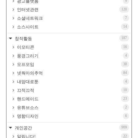
9
광고플랫폼
120
인터넷관련
7
소셜네트워크
14
소스사이트
187
창작활동
16
이모티콘
4
풍경그리기
38
오프모임
84
넷웍마의추억
4
내맘대로툰
10
끄적끄적
23
핸드메이드
2
유튜브소스
6
명함디자인
909
개인공간
22
알립니다!