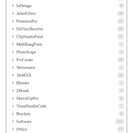
InDesign
6
AfterEffect
34
PremierePro
23
DaVinciResolve
14
ClipStudioPaint
31
MediBangPaint
5
PhotoScape
3
ProCreate
19
Vectornator
1
3dsMAX
24
Blender
2
ZBrush
4
SketchUpPro
6
VisualStudioCode
7
Brackets
8
Software
151
Office
15