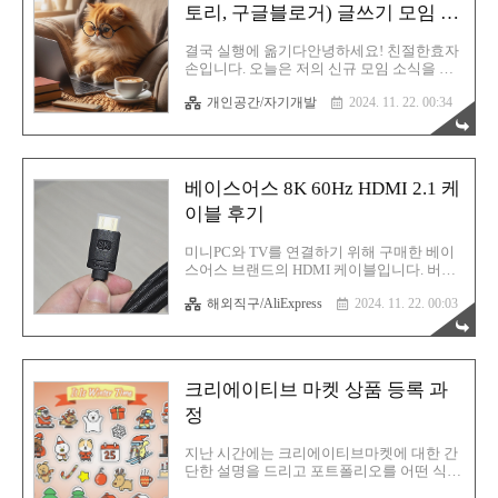
가능성이 높습니다. 더구나 멀티탭의 위치가
토리, 구글블로거) 글쓰기 모임 개
하필 TV 벽걸이 브라켓의 정 중앙에 위치해
설 안내
있기에 TV를 임시로 제거하지 않으면 작업
결국 실행에 옮기다안녕하세요! 친절한효자
하기가 까다롭습니다. 그러므로 선택지는 역
손입니다. 오늘은 저의 신규 모임 소식을 전
시 하나 뿐입니다. 멀티탭을 하나 더 연결하
해드리기 위해서 글을 작성합니다. 저가 원
는 것이지요. 그렇게 구매한 렌센트 멀티탭!
개인공간/자기개발
2024. 11. 22. 00:34
래 원데이 클래스 형태로 서울에서 월 1회씩
EU 타입의 콘센트지만 신기하게도 이 브랜
모임을 했었죠? 유료로 말입니다. 솔직히 저
드만 그런건지 모르겠는데 돼..
는 대전인인데 서울까지 왔다 갔다 하는 그
준비며 이동 시간과 노오려억을 생각하면 적
자이긴 합니다. 너무 비효율적이기도 하고
베이스어스 8K 60Hz HDMI 2.1 케
요. 무더위를 핑계로 잠깐 활동을 접었다가
다시 오픈을 하려 했으나, 저가 이제는 프리
이블 후기
랜서가 아니에요. 이제는 직장인! 그래서 더
더욱 서울로 가기가 힘들어졌습니다. 그래
미니PC와 TV를 연결하기 위해 구매한 베이
서! 그냥 제 본토인 대전에서! 모임을 열어볼
스어스 브랜드의 HDMI 케이블입니다. 버전
생각입니다. 원데이 클래스가 아니라 블로그
은 2.1이기에 최대 데이터 전송 속도는 무려
글쓰기를 위한 그런 단순한 모임이에요. 물
해외직구/AliExpress
2024. 11. 22. 00:03
48Gbps죠. 따라서 그 어떤 디바이스에서 사
론 모임에 나오면 약간은 알려드릴 수 있죠
용해도 너무 든든하다랄까요? 무서울게 없
잉! 모임은 소모임 앱으로 만들었습니다..
는 겁니다. 미니 PC에 연결하기에는 부족함
없는 스팩이라고 할 수 있겠습니다. LG UHD
4K 울트라 86UR9300KNA 86인치 LED TV
크리에이티브 마켓 상품 등록 과
후기 LG UHD 4K 울트라 86UR9300KNA 86
인치 LED TV 후기역시 TV는 엘지인가요?
정
OLED로 넘어가면 삼성이 더 좋다는 이야기
가 있는데, 해상도와 화질 이전에 더 중요한
지난 시간에는 크리에이티브마켓에 대한 간
건 바로 크기! 혹시 거거익선이라는 말을 들
단한 설명을 드리고 포트폴리오를 어떤 식으
어보셨을까요? 못 들어봤다고요? 그럼 다
로 완성시키는지에 대해 언급했었습니다. 혹