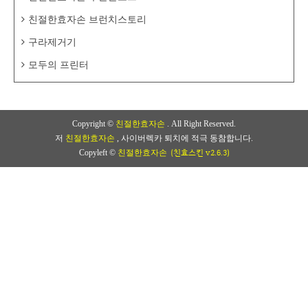
친절한효자손 브런치스토리
구라제거기
모두의 프린터
Copyright ©
친절한효자손
. All Right Reserved.
저
친절한효자손
, 사이버렉카 퇴치에 적극 동참합니다.
(친효스킨 v2.6.3)
Copyleft ©
친절한효자손