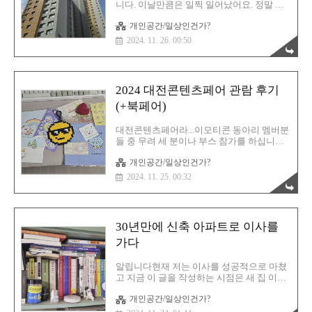
아쉬웠습니다. 1. 예약글2. 수익성 광고글 (커
니다. 이날만큼은 일찍 일어났어요. 정말 설
미션 링크가 포함된 글) 1번의 경우에는 확실
레는 날입니다. 한 번도 경험한 적 없는 삶을
하게 챌린지 참여가 불가능하고 2번은 챌린
개인공간/일상인건가?
겪게 되는 건 신기하면서도 무섭기도 하지만
지 글로 등록은 할 수 있는데 차후에 이벤트
기대도 되는군요. 차를 타고 바로 사전점검
2024. 11. 26. 00:50
에 당첨되도 캔슬될..
행사장으로 도착! 역시 대규모 단지답게 평
일임에도 불구하고 방문자가 많았습니다. 현
장에 도착하니 그제야 내 집마련의 시작임이
다시 한번 피부로 와닿게 되었습니다. 드넓
2024 대전콘텐츠페어 관람 후기
은 주차장! 하지만?일단 주차장 전체 크기는
진짜 넓어서 정말 마음에 들었습니다. 하지
(+북페어)
만 주차 칸 하나 하나의 공간이 좀 협소하다
해야 할까요? 너무 따닥따닥 주차해야 하는
대전콘텐츠페어라...이모티콘 동아리 멤버분
게 아닌가라는 생각이 듭니다. 이거 분명 입
들 중 무려 세 분이나 부스 참가를 하십니다.
주자 단체에서 말이 나올 것 같군요. 저만 느
그렇기에 응원차! 그리고 궁금하니까! 안 갈
낀 게 아니고 남동생과 어머니도 그렇다고
개인공간/일상인건가?
수가 없는 상황이 되어버린 거죠? 그렇기에
하시는군요. 주차장 입구도 ..
기꺼이 기쁜 마음으로 방문을 했습니다. 다
2024. 11. 25. 00:32
만 한 가지 걱정이 있었죠. 대전시 관련 공무
원분들 중에서 이런 행사 파트 직원분들이
만약 이 글을 보신다면 진짜 반성하셔야 할
거예요. 아니다. 사실 직원이 뭔 힘이 있겠습
30년만에 신축 아파트로 이사를
니까? 위에서 사령탑에 위치한 간부들이 반
성해야죠. 대전은 성심당 때문에 빵축제를
가다
성공적으로 이끌었습니다. 사실 이건 대전이
잘해서라기 보다는 성심당이 다 한 거지. 그
알립니다현재 저는 이사를 성공적으로 마쳤
렇죠? 그다음은 0시 축제! 이건 잘했어요. 홍
고 지금 이 글을 작성하는 시점은 새 집 이사
보를 진짜 적극적으로 했다는 걸 여실히 경
후 약 3개월이 흐른 뒤입니다. 새 아파트에서
험했거든요. 지하철 광고, 버스 광고, 그리고
개인공간/일상인건가?
새로운 삶을 잘 시작하고 있으며 매우 만족
지역 광고 등등~ 인..
스러운 라이프를 즐기고 있습니다. 드디어