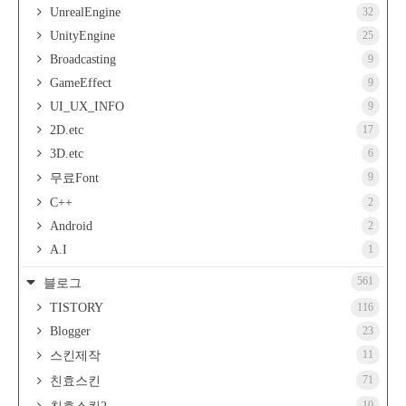
UnrealEngine
32
UnityEngine
25
Broadcasting
9
GameEffect
9
UI_UX_INFO
9
2D.etc
17
3D.etc
6
9
무료Font
C++
2
Android
2
A.I
1
561
블로그
TISTORY
116
Blogger
23
11
스킨제작
71
친효스킨
10