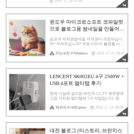
2024. 11. 24. 01:44
저만의 방이 생겼으며 계획했던 대로 꾸며서
즐기고 있어요. 본 글은 구글 블로거에 있는
내용을 한번 더 발전시켜 작성하는 리마스터
버전이라고 생각하시면 좋을 것 같습니
윈도우 마이크로소프트 코파일럿
다. 이사 전의외로 저의 어렸을 적 기억은 아
직도 생생합니다. 꼬꼬마 시절 때도 기억합
으로 블로그용 썸네일을 만들어보
니다. 시냅스 기능이 탁월한가 봐요. 이토록
자
기억에 오래 남는다니?! 신기할 정도니까요.
공포의 저작권썸네일 저작권이 걱정되십니
주변 지인들에게 물어보면 어렸을 적 기억이
까? 두려우십니까? 무료 이미지 플랫폼 사이
거의 없다고 하시는데 전 정말 어제 일처럼
트에서 쓸만한 이미지는 한정적이라 고민이
생생합니다. 초등학교 3학년 즈음에 이사 전
IT는내친구/Windows
2024. 11. 23. 00:41
십니까? 그럴 때는 역시 AI (일러스트레이터
집으로 왔습니다. 첫 이사..
아님)를 이용한 방법이 요긴하게 쓰일 수 있
을 것입니다. 현재 AI 하면 대표적으로 챗
GPT가 떠오르실 텐데 애석하게도 이 녀석은
이미지 생성형 인공지능은 아니에요. 이미지
LENCENT SK002EU 4구 2500W +
AI 하면 대표적으로 미드저니가 있는데 이건
또 유료고요. 대부분의 AI는 무료가 잘 없
USB 4포트 멀티탭 후기
죠. 하지만 고맙게도 윈도우에 기본 탑재되
어 있는 코파일럿 AI는 이미지도 생성시켜
현재 거실에 설치된 86인치 LG TV 뒷부분에
줍니다. 성능이 그리 뛰어나지는 않지만 블
고정 거치된 멀티탭은 5구 타입입니다. 문제
로그용 썸네일을 만드는 데는 참 이것만 한
는 지금 5구 모두를 사용중이기에 추가 연결
AI는 없다고 생각합니다. 무료 중에서 말입
해외직구/AliExpress
2024. 11. 23. 00:09
할 미니PC의 어댑터를 연결할 공간이 없습
니다. 사용 방법도 정말 쉬워요. 한글 윈도우
니다. 따라서 멀티탭을 바꾸던지 추가로 멀
의 경우 그냥 편하게 한글 프..
티탭을 하나 더 연결하는 방식을 택해야만
합니다. 멀티탭을 6구 타입 이상으로 교체하
려면 대규모 선정리를 싹 다 다시해야 하는
대전 블로그 (티스토리, 브런치스
상황이 발생! 이러면 문제가 더 골치아파질