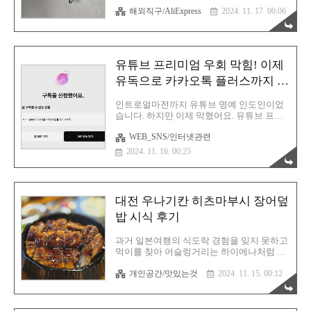
재생을 위해서 장만했습니다. 아시다시피 보
니다. 맞춤 정의에서 무효 클릭에 사용될 매
해외직구/AliExpress
2024. 11. 17. 00:06
통 TV같은 가전제품은 내장된 코덱으로만
개변수를 세팅하여 추적하는 방식이죠. 저는
재생이 가능하죠. 이 장벽을 넘어서려면 당
이걸 설정하지 않았습니다. 아니, 애초에..
연히 TV 자체에서 업데이트를 해주면 너~무
좋겠으나! 현실은 그렇지 못하기에 미니PC
를 구매한 것입니다. 이제 저는 무적입니다.
유튜브 프리미엄 우회 막힘! 이제
재생 못 하는 영상 따위는 없어요. 윈도우에
서 통합코덱을 설치하면 끝나는 거니까
유독으로 카카오톡 플러스까지 한
요. 벼르고 있었다사실 미니PC는 이사전부
방에!
터 계획중이었던 물품 중 하나였습니다. 그
인트로얼마전까지 유튜브 명예 인도인이었
렇기에 저는 이 제품을 이미 알리 장바구니
습니다. 하지만 이제 막혔어요. 유튜브 프리
에 담아두고 있었으며 이사 이후 TV에서 미
미엄 결제 카드를 현재 시청중인 나라에서
지원 영상을 겪자마자 바로 구매를 해버렸지
WEB_SNS/인터넷관련
발급한 카드로 결제하도록 변경되었기 때문
요. 그렇게 도착한 SZBOX AMD 라이젠3 프
입니다. 즉 인도 계정이라면 인도에서 발급
2024. 11. 16. 00:25
로 미니PC가 도착! 사양을 살펴보겠..
한 신용카드로 결제를 해야 인정된다는 뜻이
죠. 그렇습니다. 방법이 없어요. 인도인이 아
닌 이상 어렵습니다. 따라서 어떻게든 국내
에서 저렴하게 콤보 OTT 구매를 통해 최대한
대전 우나기칸 히츠마부시 장어덮
저렴하게 구독을 할 수 밖에 없습니다. 가장
만만한건 일단 우주패스 라이프입니다. SKT
밥 시식 후기
에서 서비스하고 있는 OTT 상품 중 하나인데
통신사에 상관없이 모든 사람이 사용 가능합
과거 일본여행의 식도락 경험을 잊지 못하고
니다. 우주패스 라이프는 기본 혜택이 투썸
먹이를 찾아 어슬렁거리는 하이에나처럼 일
과 세븐일레븐 30% 할인 적용이며 여기에
본식 장어덮밥 전문점을 찾았습니다. 그렇게
+1를 엮어서 무료로 이용할 수 있는데 무려
개인공간/맛있는것
2024. 11. 15. 00:12
결국 우나기칸이라고 하는 히츠마부시 전문
유튜브 프리미엄을 더할 수 있어요..
점을 찾았고 일주일 이후 방문해 보았습니
다. 아직 검증되지 않은 곳이기에 혼자 가려
고 했는데 모임에서 이야기를 하니 한 분께