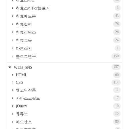
친효스킨2
1
친효스킨For블로거
43
친효애드온
76
친효컬럼
26
친효상담소
24
친효교육
1
다른스킨
159
블로그연구
457
WEB_SNS
HTML
60
CSS
114
11
웹코딩작품
17
자바스크립트
jQuery
10
15
유튜브
80
애드센스