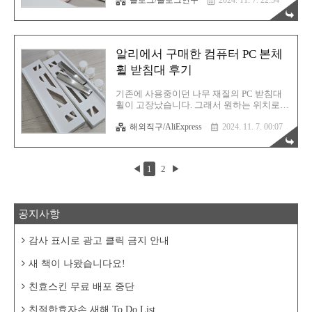
블로그/블로그연구
2024. 11. 7. 22:54
단 하루도 빠짐없이 글을 작성해 왔습니다.
만 상대는 잠수를 타버리죠...
아니, 정확하게는 하루에 1개 이상의 글을 발
행해 왔죠. 그저 글쓰기가 보람되고 재밌었
기에 달성할 수 있었던 쾌거라고 생각합니
다. 그런데 이렇게나 글을 열심히 작성해오
알리에서 구매한 컴퓨터 PC 본체
고 있음에도 아직까지 습관으로 만들지 못한
게 하나 있어요. 바로 사진 찍기입니다. 스마
휠 받침대 후기
트폰은 아마 대부분 사람들이 가지고 있을
겁니다. 그리고 스마트폰에는 카메라가 달려
기존에 사용중이던 나무 재질의 PC 받침대
있죠. 따라서 사진 찍는 건 그저 카메라 앱을
휠이 고장났습니다. 그래서 원하는 위치로
실행 후 터치 한 방이면 끝입니다. 이 간단한
쉽게 끌려오지 않게 되었지요. 뭐 냉철하게
걸 저는 아직도 습관으로 만들지 못했습니
해외직구/AliExpress
2024. 11. 7. 00:07
생각해보면 솔직히 PC 본체를 얼마나 자주
다. 이런 나쁜 생각 때문입니다. '어차피 글로
위치를 이동시키겠습니까? 사실 없어도 되
쓸 거 같지 않은데 이건... ..
지만 잘 있다가 없으면 뭔가 허전한 느낌이
들 것 같았습니다. 게다가 원래 계륵같은 존
◀
1
2
▶
재들이 있다가 없으면 더 크게 와닿는 법이
죠. 그래서 새로 구매했습니다. 그게 위의 제
품입니다. 조립형입니다. 한번 조립해 보겠
습니다. 핵심은 양쪽을 연결해주는 알미늄
공지사항
사각형 관입니다. 그냥 보이는 구멍에 밀어
넣어주면 끝입니다. 그리고 조여줍니다. 바
퀴도 달아주고요. 바퀴 중 일부는 브레이크
감사 표시로 광고 클릭 금지 안내
기능도 있습니다. 즉 휠의 회전을 고정하는
기능이죠. 원하는 위치에 놓이면 휠 브레이
새 책이 나왔습니다요!
크를 걸어서 해당 위치에서 다른 곳으로 ..
친효스킨 무료 배포 중단
친절한효자손 새해 To Do List