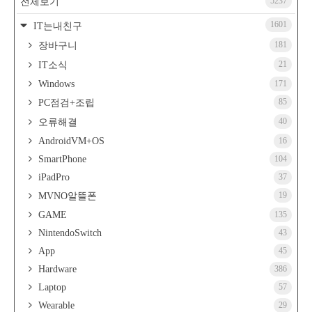
5237
전체보기
1601
IT는내친구
181
장바구니
21
IT소식
Windows
171
85
PC점검+조립
40
오류해결
AndroidVM+OS
16
SmartPhone
104
iPadPro
37
19
MVNO알뜰폰
GAME
135
NintendoSwitch
43
App
45
Hardware
386
Laptop
57
Wearable
29