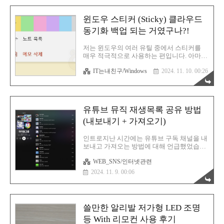
를 통..
분들은 아시다시피 이미 86인치 대형 TV는
구축이 완료되었으며 돌비 애트모스를 위한
윈도우 스티커 (Sticky) 클라우드
사운드바도 설치가 끝난 상태입니다. 이제
미디어와 사운드 설정만 하면 됩니다. LG
동기화 백업 되는 거였구나?!
UHD 4K 울트라 86UR9300KNA 86인치 LED
TV 후기 LG UHD 4K 울트라 86UR9300KNA
저는 윈도우의 여러 유틸 중에서 스티커를
86인치 LED TV 후기역시 TV는 엘지인가요?
매우 적극적으로 사용하는 편입니다. 아마
OLED로 넘어가면 삼성이 더 좋다는 이야기
영문 윈도우에서는 Sticky 라고 부를겁니다.
가 있는데, 해상도와 화질 이전에 더 중요한
IT는내친구/Windows
2024. 11. 10. 00:26
우리에게 가장 익숙한 키워드는 바로 포스트
건 바로 크기! 혹시 거거익선이라는 말..
잇이죠. 딱! 디자인 UI가 포스트잇을 연상케
합니다. 그래서 자주 사용하는 것 같아요. 포
스트잇의 역할이 딱 그거잖아요? 급한 용무
가 있는데 절대 까먹지 않기 위해서 가장 잘
유튜브 뮤직 재생목록 공유 방법
보이는 위치에 메모 후 딱! 붙여놓는거죠. 윈
도우 스티커(Sticky) 또한 그렇습니다. 텍스
(내보내기 + 가져오기)
트를 입력 후 윈도우 바탕화면에 딱! 고정합
니다. 스티커 메모는 이렇게 띄웁니다. 윈도
인트로지난 시간에는 유튜브 구독 채널을 내
우 검색창에 한글로 스티커라고 입력해 보세
보내고 가져오는 방법에 대해 언급했었습니
요. 그러면 바로 최상단에 스티커 메모 앱이
다. 이게 다 유튜브 우회 계정이 막혔기에 벌
보일겁니다. 바로 실행하세요. 저는 이렇게
WEB_SNS/인터넷관련
어진 해프닝... 어쩔 수 없죠. (구글 네놈들도
지금 글쓰기 주제들을 대략적으로 적어두었
다른 나라에 본사 세워서 탈세하는 주제에
2024. 11. 9. 00:06
습니다. 여기까지..
으으~!) 아무튼! 그래서 유튜브 프리미엄 계
정을 다시 저의 원래 구글 본 계정으로 재가
입을 진행했으며 그와 더불어 유튜브 뮤직도
발맞추어 재생 목록 리스트를 안전하게 옮겼
쓸만한 알리발 저가형 LED 조명
습니다. 참고로 자동은 없어요. 의외로 이런
부분은 불친절한 유튜브입니다. 유튜브 구독
등 With 리모컨 사용 후기