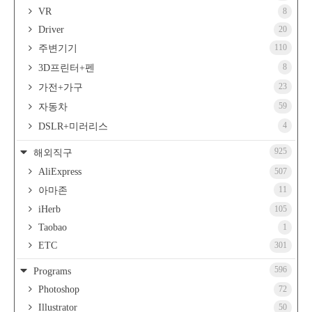
VR
8
Driver
20
110
주변기기
8
3D프린터+펜
23
가전+가구
59
자동차
4
DSLR+미러리스
925
해외직구
AliExpress
507
11
아마존
iHerb
105
Taobao
1
ETC
301
596
Programs
Photoshop
72
Illustrator
50