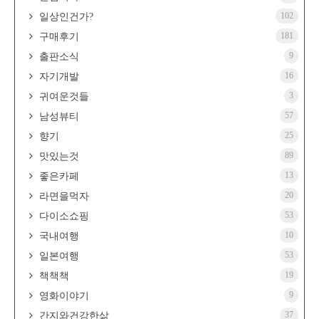
102
일상인건가?
181
구매후기
9
출판소식
16
자기개발
3
귀여운것들
57
남성뷰티
25
향기
89
맛있는것
13
좋은카페
20
라면을먹자
53
다이소쇼핑
10
국내여행
53
일본여행
19
책책책
9
영화이야기
37
간지와건강한삶