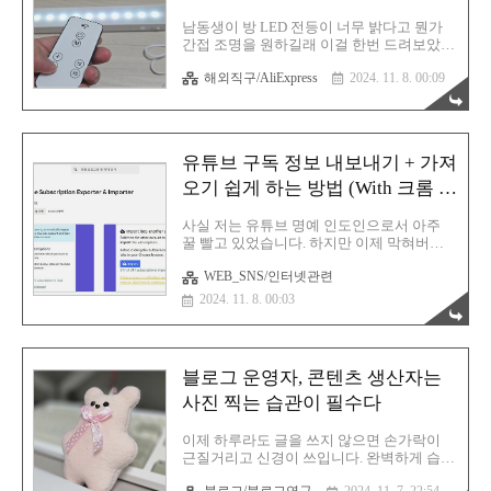
정보 내보내기 + 가져오기 쉽게 하는 방법
(With 크롬 브라우저) 유튜브 구독 정보 내보
남동생이 방 LED 전등이 너무 밝다고 뭔가
내기 + 가져오기 쉽게 하는 방법 (With 크롬
간접 조명을 원하길래 이걸 한번 드려보았습
브라우저)사실 저는 유튜브 명예 인도인으로
니다. 과연 녀석은 만족할 것인지?! 가격대비
서 아주 꿀 빨고 있었습니다. 하지만 이제 막
해외직구/AliExpress
2024. 11. 8. 00:09
성능이 좋기로 댓글에서 소문이 나있길래 한
혀버렸죠...
번 믿져야 본전이다는 생각으로 사봤단 말이
죠? 혹시라도 LED 조명등 검색을 통해 들어
오셨다면 한번 여러분들도 스윽 훑어보시면
좋을 것 같습니다. 제품 박스는 이렇게 왔습
유튜브 구독 정보 내보내기 + 가져
니다. 그야말로 알리에서 도착했음을 알 수
있죠? 온통 한자입니다. 구성품입니다. 고정
오기 쉽게 하는 방법 (With 크롬 브
용 자석이 몇 개 들어있고 마이크로 5핀 충전
라우저)
케이블, 그리고 리모컨, 마지막으로 LED 조
사실 저는 유튜브 명예 인도인으로서 아주
명등입니다. 조작부 부분입니다. 전원 스위
꿀 빨고 있었습니다. 하지만 이제 막혀버렸
치와 마이크로5핀 단자, 전원 스위치가 있습
죠. 인도 계정은 인도에서 발행한 결제 카드
니다. 바로 테스트를 시도해 봅니다. 본체 전
WEB_SNS/인터넷관련
로만 유튜브 프리미엄 결제가 가능해지는 패
원 스위치를 누르지 않고 리모컨으로 간편하
치가 진행되고 말았습니다. 그렇기에 이제는
2024. 11. 8. 00:03
게 조작 가능합니다...
더 이상 유튜브를 우회하여 사용할 수 없게
되어버렸습니다. 어쩔 수 없이 무조건 다시
대한민국에서 정식으로 결제를 해야 하는 상
황! 구글에서 검색해보니까 이제 OTT 사기
블로그 운영자, 콘텐츠 생산자는
도 판치고 있는 모양입니다. 그도 그럴 것이
이게 말도 안 되는 게 모두 현금 거래를 유도
사진 찍는 습관이 필수다
합니다. 계좌 이체로만 비용을 받더라고요.
그리고 절대 1개월만 판매를 안 합니다. 6개
이제 하루라도 글을 쓰지 않으면 손가락이
월 내지 1년 치를 한 방에 내야 합니다. 그리
근질거리고 신경이 쓰입니다. 완벽하게 습관
고 1개월만 유지시키고 이후에는 유튜브 프
으로 만들었죠. 티스토리를 시작한 이후로
리미엄이 끊겨버리는 일들이 비일비재! 하지