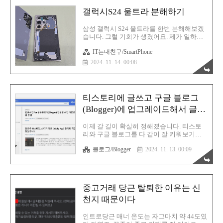
서 같이 가보고 싶다고 하여 2인 파티로 우나
갤럭시S24 울트라 분해하기
기칸을 방문했습니다. 위치는 이곳입니다.
근데 구글 평점은 상당히 낮네요. 이건 아니
삼성 갤럭시 S24 울트라를 한번 분해해보겠
다 싶어서 제가 만점 리뷰를 하나 남겼습니
습니다. 그럴 기회가 생겼어요. 제가 일하는
다. 아니~ 우나기칸은 원래 빠르게 나오는 음
카테고리가 이쪽이거든요. 하핫! 그래서 스
식이 아닌데 말이죠. 엄청 늦게 나온 모양인
IT는내친구/SmartPhone
마트폰을 진짜 토나올 정도로 분해조립 하고
가봐요. 손님이 한참 북적거릴때는 그럴수도
있습니다. 그런데 진짜 저는 이런 IT 기기를
있겠다 싶군요. 아무튼 저는 굉장히 마음에
2024. 11. 14. 00:08
분리하고 조립하는게 적성이 맞는 모양이에
들었던 음식점입니다. 일단 우나기칸 대전본
요. 시간 가는 줄 모르고 일을 하고 있는 요즘
점은 주차장이 있긴한데 그 주차장이에요..
입니다. 갤럭시S24가 출시된지 아직 1년이
ㅊ성 갤럭시 S24 울트라를 한번 분해해보겠
티스토리에 글쓰고 구글 블로그
습니다. 그럴 기회가 생겼어요. 제가 일하는
카테고리가 이쪽이거든요. 하핫! 그래서 스
(Blogger)에 업그레이드해서 글을
마트폰을 진짜 토나올 정도로 분해조립 하고
옮겨쓰기
있습니다. 그런데 진짜 저는 이런 IT 기기를
이제 갈 길이 확실히 정해졌습니다. 티스토
분리하고 조립하는게 적성이 맞는 모양이에
리와 구글 블로그를 다 같이 잘 키워보기로
요. 시간 가는 줄 모르고 일을 하고 있는 요즘
요. 원래는 구글 블로그를 주력으로 키워낼
입니다. 갤럭시S24가 출시된지 아직 1년이
블로그/Blogger
2024. 11. 13. 00:09
생각을 하고 있었지만 한 가지 복병이 있었
조금 안 되었고..
네요. 구글 블로그의 경우에는 콘텐츠에 상
당히 민감하며 빠른 대응을 합니다. 불과 얼
마 전 일이었죠? 구글 블로그가 통째로 삭제
처리가 되는 일이 벌어졌어요. 정확한 이유
중고거래 당근 탈퇴한 이유는 신
는 구글측에서도 알려주지 않습니다. 다만
제 생각에는 아마 커미션 링크글이 원인이지
천지 때문이다
않을까 싶어요. 만약 사실이 그렇다면 이거
이거 결국 계란을 한 바구니에 담지 못하는
인트로당근 매너 온도는 자그마치 약 44도였
해프닝이 발생하고 맙니다. 따라서 현재 방