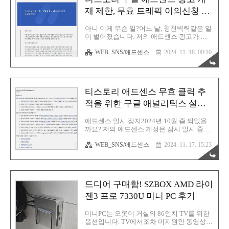
b Redirecting... analytics.google.com당연히
먼저 해야 할 일은 구글 애널리틱스 가입입
재 제한, 무효 트래픽 이의신청 그
니다. 구글 아이디가 있다면 누구든지 무료
리고 결과
로 가입 가능합니다. 이제 애널리틱스 계정
아니 이게 무슨 일?어느 날, 청천벽력같은 일
을 생성해 봅시다. 먼저 계정 세부정보란에
이 벌어졌습니다. 저의 애드센스 광고가 게
본인이 알아볼 수 있는 계정 이름을 입력합
재 제한이 걸린 것입니다. 마른 하늘에 날벼
니다. 저는 그냥 친절한효자손 이라고 정했
WEB_SNS/애드센스
2024. 11. 18. 00:10
락이라는 이야기가 괜히 나온 속담이 아니에
습니다. 나머..
요. 딱 저를 두고 하는 말이었습니다. 당연히
제 광고를 스스로 클릭한적이 없어요. 실수
로 한 번 정도는 애드센스팀에서도 너그럽게
봐주거든요. 고의가 아니라고 판단한단 말이
티스토리 애드센스 무효 클릭 추
죠. 근데 이건 진짜 어떤 누군가가 악의적으
로 클릭을 한 것입니다. 저를 엿맥이기 위해
적을 위한 구글 애널리틱스 설정
서 그런건지, 자신들의 프로그램을 사용할
이 막혔다?!
대상이 하필 저였는지는 알 수 없지만 어쨌
애드센스 일시 정지2024년 10월 즘 되었을
든 분명한건 저는 피해자라는 이 현실입니
까요? 저의 애드센스 계정은 잠시 일시 중단
다. 게시자님의 애드센스 계정에 광고 제재
이 되었습니다. 사유는 부정 클릭이라고 하
제한이 적용되었다니... 이 조치가 취해진 이
WEB_SNS/애드센스
2024. 11. 17. 15:23
는데 당연히 주인인 제가 그랬을리는 없지
유는 광고 수익을 올리기 위해 잠재적인 무
않겠습니까? 그렇다면 이건 외부의 악의적
효 트래픽을 사용하고 있다는 사실이..
인 공격에 의해 발생한 사례라고 보여집니
다. 따라서 이 방법을 그나마 임시로 해결할
수단을 모색해 보았는데 이거이거~ 현재 버
드디어 구매함! SZBOX AMD 라이
전에서의 구글 애널리틱스는 이 설정이 현재
막힌 상태입니다. 다행히 애드센스 광고 정
젠3 프로 7330U 미니 PC 후기
지는 약 20일 정도 진행되었으며 이후에는
풀려서 현재 광고 송출은 정상적인 상태입니
미니PC는 오롯이 거실의 86인치 TV를 위한
다. GA4 애널리틱스구 버전 애널리틱스에서
옵션입니다. TV에서조차 미지원인 동영상
는 무효 트래픽을 추적할 수단이 존재했었습