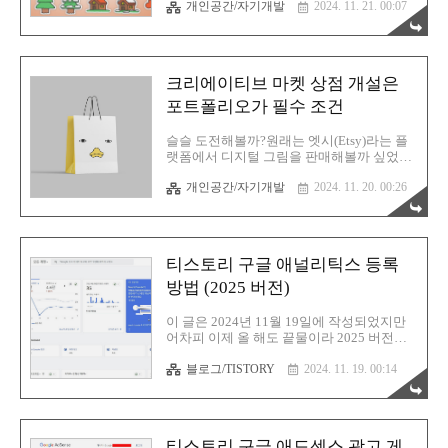
rgy0409.tistory.com일단 저희집 TV는 이겁
개인공간/자기개발
2024. 11. 21. 00:07
시 궁금하시다면 아래의 글을 참고하시면 됩
니다. 드디어 구매..
니다. 크리에이티브 마켓 상점 개설은 포트
폴리오가 필수 조건 크리에이티브 마켓 상점
개설은 포트폴리오가 필수 조건슬슬 도전해
볼까?원래는 엣시(Etsy)라는 플랫폼에서 디
크리에이티브 마켓 상점 개설은
지털 그림을 판매해볼까 싶었는데 애석하게
도 이제 한국인 가입이 막혀버렸다는 슬픈
포트폴리오가 필수 조건
소식을 전해들었습니다. 그렇다면 다음 선택
지는 딱rgy0409.tistory.com핵심은 포폴 완성
슬슬 도전해볼까?원래는 엣시(Etsy)라는 플
이죠. 이제 크리에이티브 마켓의 본인 상점
랫폼에서 디지털 그림을 판매해볼까 싶었는
에 상품을 등록하는 과정입니다. 크리에이티
데 애석하게도 이제 한국인 가입이 막혀버렸
브 마켓에 로그인 완료 후 우측 상단에 보시
개인공간/자기개발
2024. 11. 20. 00:26
다는 슬픈 소식을 전해들었습니다. 그렇다면
면 상점 모양 아이콘이 있습니다. 클릭 후
다음 선택지는 딱 정해졌지요? 크리에이티
Add a new product 로..
브 마켓 (Creative Market) 이라는 곳에서 상
점을 개설하고 디지털 그림을 판매할 수 있
습니다. 일단 찍먹이라도 해볼까 싶어서 한
티스토리 구글 애널리틱스 등록
번 도전을 해봤습니다. 크리에이티브 마켓은
해외 플랫폼으로서 가입 후 상점을 개설할
방법 (2025 버전)
때 포트폴리오가 필요합니다. 포트폴리오는
양식이 딱히 정해져있지는 않고 그냥 본인의
이 글은 2024년 11월 19일에 작성되었지만
작품들이 담겨있는 PDF 파일이라던지, 활동
어차피 이제 올 해도 끝물이라 2025 버전으
중인 SNS 또는 사이트가 있으면 됩니다. 이
로 정해도 손색이 없을 듯 싶군요. 구글 애널
런걸 그리는, 혹은 이런 작품 활동을 하는 사
블로그/TISTORY
2024. 11. 19. 00:14
리틱스에 등록할 이유는 사실 진작에 사라졌
람이라는게 증명만 되면 됩니다. 포트폴리오
지만 그래도 꽤 많은 분들께서 티스토리를
준비저는 PDF 방식으..
구글 애널리틱스에 등록하고 싶어하시니 가
이드 글을 하나 작성해 드리도록 하겠습니
다. https://analytics.google.com/analytics/we
티스토리 구글 애드센스 광고 게