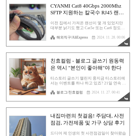
게 사용해 왔습니다. 하지만 이번에 큐센
CYANMI Cat8 40Gbps 2000Mhz
DT35 풀윤활 기계식 키보드를 사용해보니
SFTP 지원하는 칼국수 RJ45 랜케
역시 큐센이구나 싶었죠. 큐센은 꽤 오래전
부터 이름을 알려온 브랜드입니다. 키보드로
이블 후기
도 많이 유명합니다. 저가형 멤브레인 키보
이전 집에서 가져온 랜선이 몇 개 있었지만
드도 사용해 봤었고요. 이번에 오테뮤 저소
대부분 낡기도 했고 Cat5e 또는 Cat6 정도의
음 피치축 V3를 달고 나온 기계식 키보드라
속도를 지원했기에 그냥 과감히 새로 구매하
길래 조금 기대했는데 이거이거~ 생각보다
해외직구/AliExpress
2024. 11. 28. 00:06
기로 결심했습니다. 새 집이니까 랜케이블도
기대 이상입니다. 저는 기계식 키보드 스위
새걸로 준비하면 왠지 기분전환도 되고 컴퓨
치 중 리니어 타입을 선호합니다. 클릭음이..
터가 좋아할 것(?) 같았기 때문이죠. 이렇게
해서 새로 장만한 CYANMI 사의 RJ45 인터
페이스 랜선을 구매 완료했습니다. CAT8 까
친효컬럼 - 블로그 글쓰기 원동력
지 속도를 지원하는 랜케이블이기에 최대 데
이터 전송 속도는 무려 40Gbps를 자랑합니
은 역시 "본인이 좋아해"야 한다
다. 물론 현재 한국의 통신사 최대 속도는
5Gbps를 겨우 웃도는 속도기에 사실 CAT8
티스토리 글쓰기 챌린지 중지금 티스토리에
등급은 너무 과분하긴 합니다. 그래도 뭔가
서는 이벤트를 하나 하고 있죠? 21일 연속 글
능력 좋은 랜선을 사용하면 속도까지 올라갈
쓰기 챌린지를 하고 있습니다. 여러분들은
것 같은 착각을 하잖아요? 그 착각은 사용자
블로그/친효컬럼
2024. 11. 27. 00:41
챌린지에 잘 참여하고 계신가요? 현재 저는
를 그냥 행복하게 만들고요. 게다가 이 제품!
아~주 문제없이 하루 최소 한 개의 글을 꾸준
가..
히 올리고 있습니다. 챌린지 이전부터 저는
뭐 늘 1일 최소 1 글을 실천 중이었고 하루도
빠짐없이 글을 업로드해 오는 습관이 아주
내집마련의 첫걸음! 주담대, 사전
몸에 배어버렸기 때문에 이번 티스토리 챌린
지는 솔직히 식은 죽 먹기보다도 쉽군요. 사
점검, 가전제품 및 가구 상담 후기
실 더 쉬울뻔했는데 이번 챌린지에는 이 두
개의 글은 제외가 된다는 내용이 있어서 좀
드디어 제 인생의 첫 사전점검일이 찾아왔습