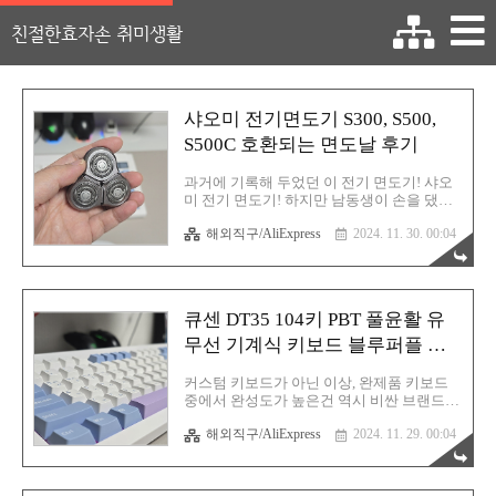
친절한효자손 취미생활
샤오미 전기면도기 S300, S500,
S500C 호환되는 면도날 후기
과거에 기록해 두었던 이 전기 면도기! 샤오
미 전기 면도기! 하지만 남동생이 손을 댔다
하면 모조리 파괴! 마이너스의 손! 매우 건방
해외직구/AliExpress
2024. 11. 30. 00:04
진 녀석! 그럼에도 불구하고 녀석은 반성하
지 않습니다. 어쩌겠습니까? 하나뿐인 사랑
하는 가족이며 남동생인 거슬~ 그냥 받아들
여야죠. 샤오미 전기면도기 MJTXD01SKS 사
용 후기 샤오미 전기면도기 MJTXD01SKS 사
큐센 DT35 104키 PBT 풀윤활 유
용 후기동생이 전기면도기 하나 추천좀 해달
라고 해서, 설마... 샤오미에서 전기면도기가
무선 기계식 키보드 블루퍼플 오
나올까 싶었는데, 맙소사! 정말 이 회사는 사
테뮤 저소음 피치축 V3 후기
람 빼고는 다 만들 생각인 것 같습니다. 샤오
커스텀 키보드가 아닌 이상, 완제품 키보드
미에서도 모델명
중에서 완성도가 높은건 역시 비싼 브랜드의
MJTXD0rgy0409.tistory.com이 제품입니다.
제품일 것입니다. 물론 만족도는 지극히 개
면도기 절삭력은 정말 우수하단 말이죠? 녀
해외직구/AliExpress
2024. 11. 29. 00:04
인 취향의 영역이기에 완전 100% 정답은 없
석이 날을 박살내놓고 한동안 방치되어 있다
습니다. 오늘 소개해드릴 키보드도 마찬가지
가 이사하면서 이 녀석의 ..
죠. 저는 알리에서 이런 저런 키보드를 많이
구매해 보았고 지금까지 그럭저럭 만족스럽