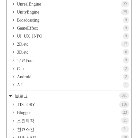
UnrealEngine
32
UnityEngine
25
Broadcasting
9
GameEffect
9
UI_UX_INFO
9
2D.etc
17
3D.etc
6
9
무료Font
C++
2
Android
2
A.I
1
561
블로그
TISTORY
116
Blogger
23
11
스킨제작
71
친효스킨
10