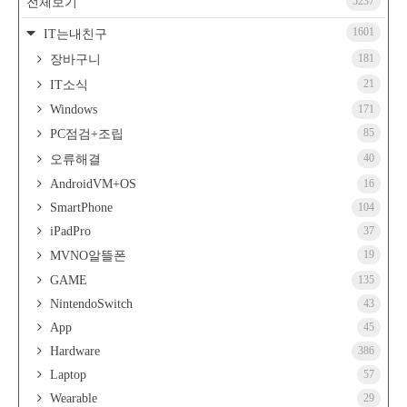
5237
전체보기
1601
IT는내친구
181
장바구니
21
IT소식
Windows
171
85
PC점검+조립
40
오류해결
AndroidVM+OS
16
SmartPhone
104
iPadPro
37
19
MVNO알뜰폰
GAME
135
NintendoSwitch
43
App
45
Hardware
386
Laptop
57
Wearable
29