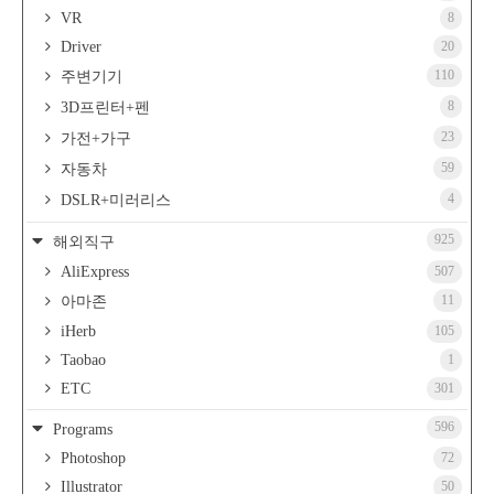
VR
8
Driver
20
110
주변기기
8
3D프린터+펜
23
가전+가구
59
자동차
4
DSLR+미러리스
925
해외직구
AliExpress
507
11
아마존
iHerb
105
Taobao
1
ETC
301
596
Programs
Photoshop
72
Illustrator
50