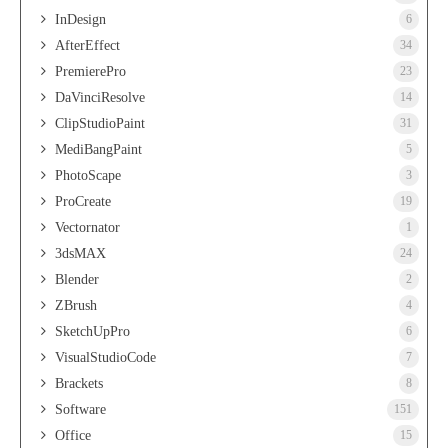
InDesign
6
AfterEffect
34
PremierePro
23
DaVinciResolve
14
ClipStudioPaint
31
MediBangPaint
5
PhotoScape
3
ProCreate
19
Vectornator
1
3dsMAX
24
Blender
2
ZBrush
4
SketchUpPro
6
VisualStudioCode
7
Brackets
8
Software
151
Office
15