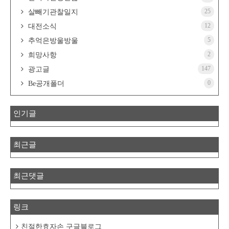
25
살빼기관찰일지
12
대전소식
5
추억은방울방울
2
희망사항
147
광고글
0
Be공개폴더
인기글
최근글
최근댓글
링크
친절한효자손 구글블로그