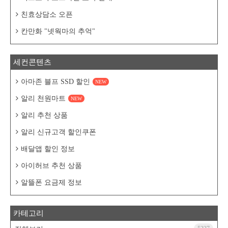
친효상담소 오픈
칸만화 "넷웍마의 추억"
세컨콘텐츠
아마존 블프 SSD 할인
NEW
알리 천원마트
NEW
알리 추천 상품
알리 신규고객 할인쿠폰
배달앱 할인 정보
아이허브 추천 상품
알뜰폰 요금제 정보
카테고리