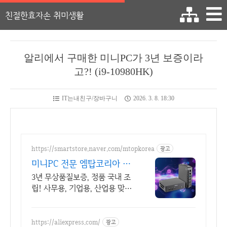
친절한효자손 취미생활
알리에서 구매한 미니PC가 3년 보증이라
고?! (i9-10980HK)
IT는내친구/장바구니
2026. 3. 8. 18:30
https://smartstore.naver.com/mtopkorea
광고
미니PC 전문 엠탑코리아 3
년 무상품질보증 A/S
3년 무상품질보증, 정품 국내 조
립! 사무용, 기업용, 산업용 맞춤
형 미니PC 정품 국내 조립, 최고
의 품질, 견적문의, 기업맞춤솔루
션
https://aliexpress.com/
광고