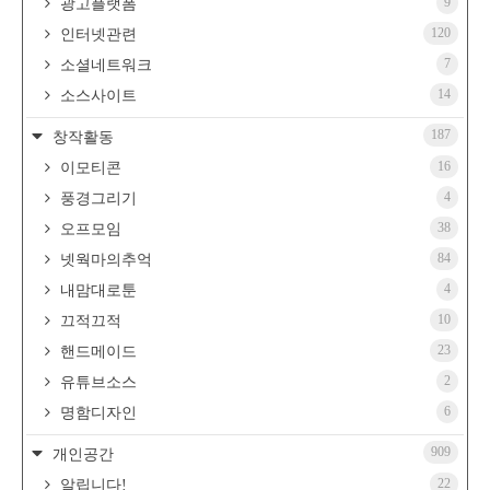
9
광고플랫폼
120
인터넷관련
7
소셜네트워크
14
소스사이트
187
창작활동
16
이모티콘
4
풍경그리기
38
오프모임
84
넷웍마의추억
4
내맘대로툰
10
끄적끄적
23
핸드메이드
2
유튜브소스
6
명함디자인
909
개인공간
22
알립니다!