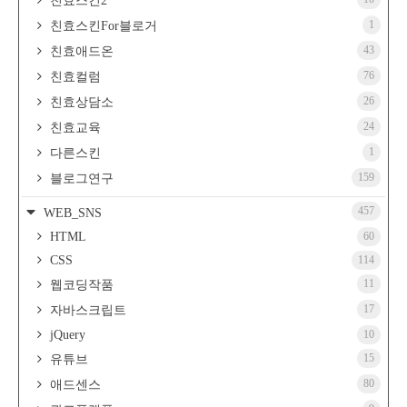
친효스킨2
1
친효스킨For블로거
43
친효애드온
76
친효컬럼
26
친효상담소
24
친효교육
1
다른스킨
159
블로그연구
457
WEB_SNS
HTML
60
CSS
114
11
웹코딩작품
17
자바스크립트
jQuery
10
15
유튜브
80
애드센스