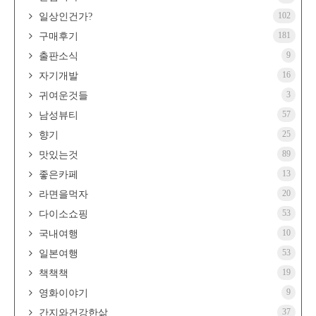
102
일상인건가?
181
구매후기
9
출판소식
16
자기개발
3
귀여운것들
57
남성뷰티
25
향기
89
맛있는것
13
좋은카페
20
라면을먹자
53
다이소쇼핑
10
국내여행
53
일본여행
19
책책책
9
영화이야기
37
간지와건강한삶