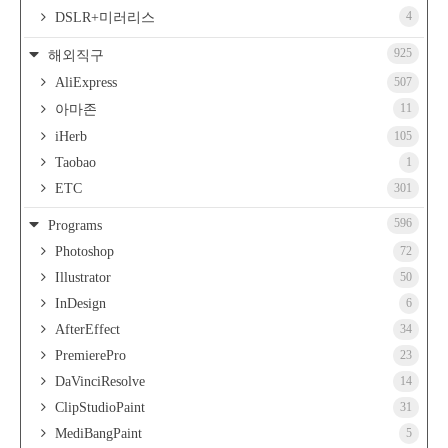
4
DSLR+미러리스
925
해외직구
AliExpress
507
11
아마존
iHerb
105
Taobao
1
ETC
301
596
Programs
Photoshop
72
Illustrator
50
InDesign
6
AfterEffect
34
PremierePro
23
DaVinciResolve
14
ClipStudioPaint
31
MediBangPaint
5