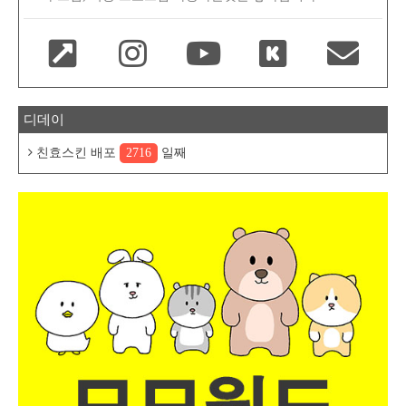
디데이
친효스킨 배포
2716
일째