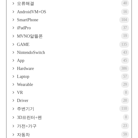
40
오류해결
AndroidVM+OS
16
SmartPhone
104
iPadPro
37
19
MVNO알뜰폰
GAME
135
NintendoSwitch
43
App
45
Hardware
386
Laptop
57
Wearable
29
VR
8
Driver
20
110
주변기기
8
3D프린터+펜
23
가전+가구
59
자동차