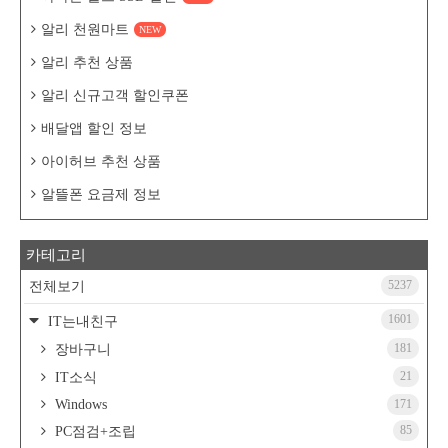
알리 천원마트
NEW
알리 추천 상품
알리 신규고객 할인쿠폰
배달앱 할인 정보
아이허브 추천 상품
알뜰폰 요금제 정보
카테고리
5237
전체보기
1601
IT는내친구
181
장바구니
21
IT소식
Windows
171
85
PC점검+조립