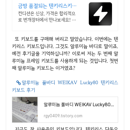
금방 품절되는 텐키리스키보
드 국내 최대 브랜드 중고거
컨디션은 신상, 가격은 합리적으
래
로 번개장터에서 만나보세요! 전
국 각지에서 올라오는 전국구 최
다 상품 매일 10만 개 이상의 신
또 키보드를 구매해 버리고 말았습니다. 이번에는 텐
규 상품 업로드
키리스 키보드입니다. 그것도 알루미늄 바디로 말이죠.
예전 후기글을 기억하십니까? 이로써 저는 두 번째 알
루미늄 프레임 키보드를 사용하게 되는 것입니다. 첫번
째 알루미늄 키보드는 이거였죠?
알루미늄 풀바디 WEIKAV Lucky80 텐키리스
키보드 후기
알루미늄 풀바디 WEIKAV Lucky80 텐키리스 키보드 후기 (With 카라멜라떼축 + Minesweeper 체리 키캡)
rgy0409.tistory.com
지금도 잘 사용중인 키보드입니다. 텐키리스 단독으