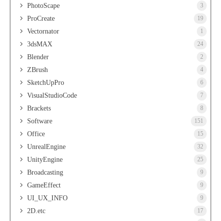
PhotoScape
3
ProCreate
19
Vectornator
1
3dsMAX
24
Blender
2
ZBrush
4
SketchUpPro
6
VisualStudioCode
7
Brackets
8
Software
151
Office
15
UnrealEngine
32
UnityEngine
25
Broadcasting
9
GameEffect
9
UI_UX_INFO
9
2D.etc
17