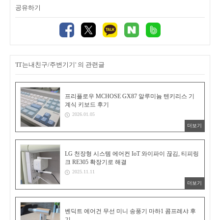
공유하기
'IT는내친구/주변기기' 의 관련글
프리플로우 MCHOSE GX87 알루미늄 텐키리스 기
계식 키보드 후기
2026.01.05
더보기
LG 천장형 시스템 에어컨 IoT 와이파이 끊김, 티피링
크 RE305 확장기로 해결
2025.11.11
더보기
벤딕트 에어건 무선 미니 송풍기 마하1 콤프레샤 후
기