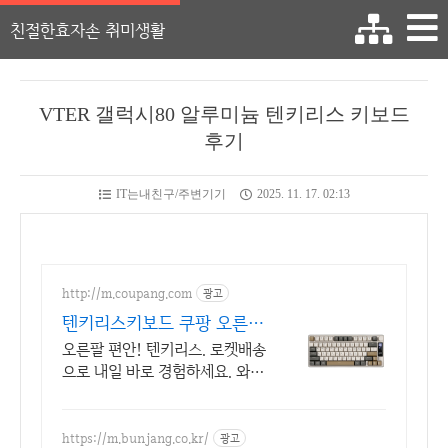
친절한효자손 취미생활
VTER 갤럭시80 알루미늄 텐키리스 키보드
후기
IT는내친구/주변기기
2025. 11. 17. 02:13
http://m.coupang.com
광고
텐키리스키보드 쿠팡 오른팔
손목 편안
오른팔 편안! 텐키리스. 로켓배송
으로 내일 바로 경험하세요. 와우
회원 무료배송과 30일 반품. 편리
하게 쇼핑하세요.
https://m.bunjang.co.kr/
광고