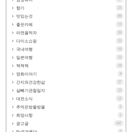
25
향기
89
맛있는것
13
좋은카페
20
라면을먹자
53
다이소쇼핑
10
국내여행
53
일본여행
19
책책책
9
영화이야기
37
간지와건강한삶
25
살빼기관찰일지
12
대전소식
5
추억은방울방울
2
희망사항
147
광고글
0
Be공개폴더