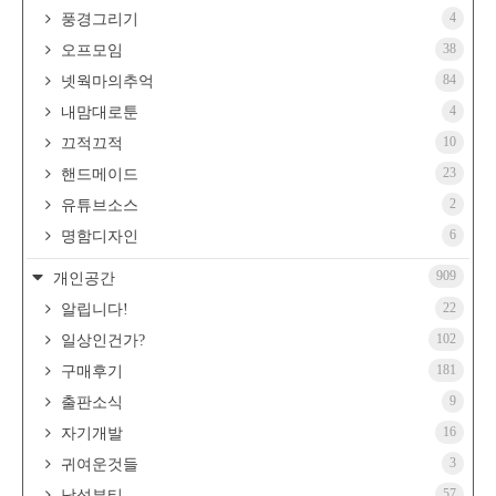
4
풍경그리기
38
오프모임
84
넷웍마의추억
4
내맘대로툰
10
끄적끄적
23
핸드메이드
2
유튜브소스
6
명함디자인
909
개인공간
22
알립니다!
102
일상인건가?
181
구매후기
9
출판소식
16
자기개발
3
귀여운것들
57
남성뷰티