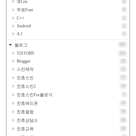
3D.etc
6
9
무료Font
C++
2
Android
2
A.I
1
561
블로그
TISTORY
116
Blogger
23
11
스킨제작
71
친효스킨
10
친효스킨2
1
친효스킨For블로거
43
친효애드온
76
친효컬럼
26
친효상담소
24
친효교육