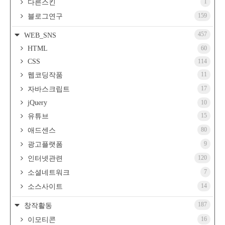
1
다른스킨
159
블로그연구
457
WEB_SNS
HTML
60
CSS
114
11
웹코딩작품
17
자바스크립트
jQuery
10
15
유튜브
80
애드센스
9
광고플랫폼
120
인터넷관련
7
소셜네트워크
14
소스사이트
187
창작활동
16
이모티콘