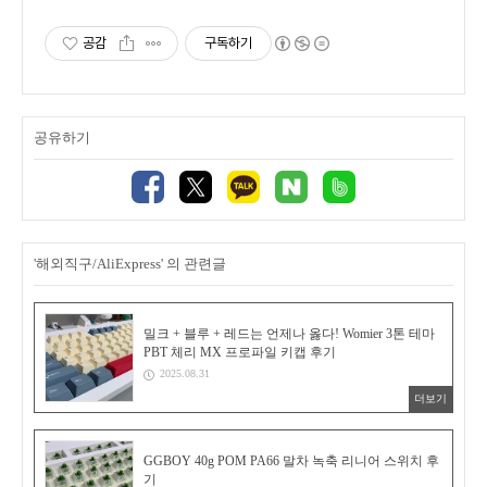
공감
구독하기
공유하기
'해외직구/AliExpress' 의 관련글
밀크 + 블루 + 레드는 언제나 옳다! Womier 3톤 테마
PBT 체리 MX 프로파일 키캡 후기
2025.08.31
더보기
GGBOY 40g POM PA66 말차 녹축 리니어 스위치 후
기