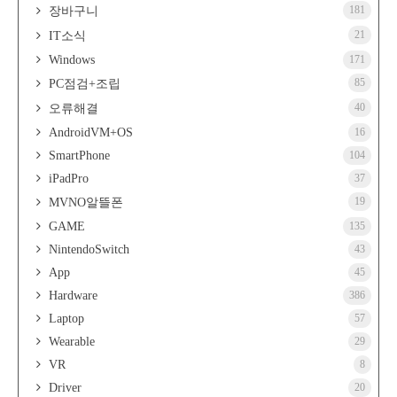
181
장바구니
21
IT소식
Windows
171
85
PC점검+조립
40
오류해결
AndroidVM+OS
16
SmartPhone
104
iPadPro
37
19
MVNO알뜰폰
GAME
135
NintendoSwitch
43
App
45
Hardware
386
Laptop
57
Wearable
29
VR
8
Driver
20