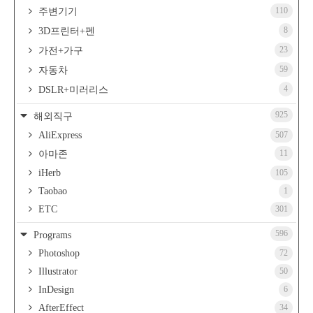
110
주변기기
8
3D프린터+펜
23
가전+가구
59
자동차
4
DSLR+미러리스
925
해외직구
AliExpress
507
11
아마존
iHerb
105
Taobao
1
ETC
301
596
Programs
Photoshop
72
Illustrator
50
InDesign
6
AfterEffect
34