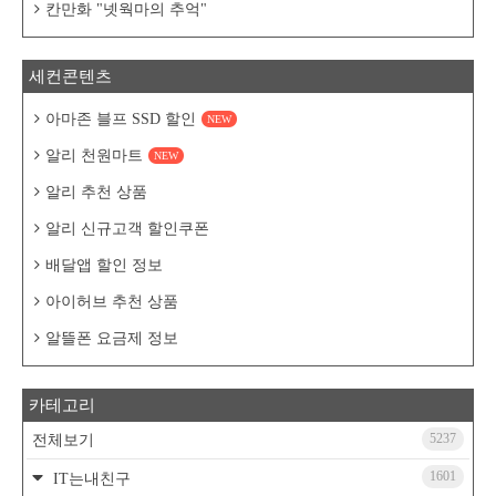
칸만화 "넷웍마의 추억"
세컨콘텐츠
아마존 블프 SSD 할인
NEW
알리 천원마트
NEW
알리 추천 상품
알리 신규고객 할인쿠폰
배달앱 할인 정보
아이허브 추천 상품
알뜰폰 요금제 정보
카테고리
5237
전체보기
1601
IT는내친구