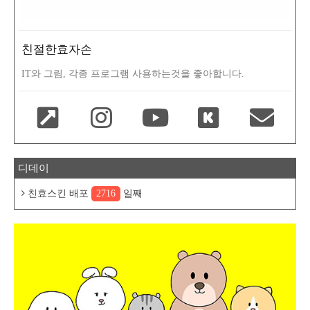
친절한효자손
IT와 그림, 각종 프로그램 사용하는것을 좋아합니다.
디데이
친효스킨 배포
2716
일째