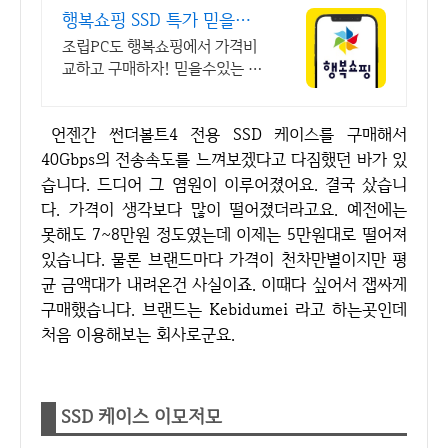
행복쇼핑 SSD 특가 믿을수
있는 100% 매매보호
조립PC도 행복쇼핑에서 가격비
교하고 구매하자! 믿을수있는 10
0% 매매보호 전문가의 실시간
조립PC 상담도 받고, 행복쇼핑
언젠간 썬더볼트4 전용 SSD 케이스를 구매해서
특가 상품도 지금 만나 보세요
40Gbps의 전송속도를 느껴보겠다고 다짐했던 바가 있
습니다. 드디어 그 염원이 이루어졌어요. 결국 샀습니
다. 가격이 생각보다 많이 떨어졌더라고요. 예전에는
못해도 7~8만원 정도였는데 이제는 5만원대로 떨어져
있습니다. 물론 브랜드마다 가격이 천차만별이지만 평
균 금액대가 내려온건 사실이죠. 이때다 싶어서 잽싸게
구매했습니다. 브랜드는 Kebidumei 라고 하는곳인데
처음 이용해보는 회사로군요.
SSD 케이스 이모저모