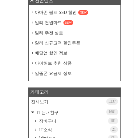
세컨콘텐츠
아마존 블프 SSD 할인
NEW
알리 천원마트
NEW
알리 추천 상품
알리 신규고객 할인쿠폰
배달앱 할인 정보
아이허브 추천 상품
알뜰폰 요금제 정보
카테고리
5237
전체보기
1601
IT는내친구
181
장바구니
21
IT소식