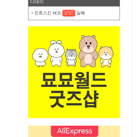
디데이
친효스킨 배포
2717
일째