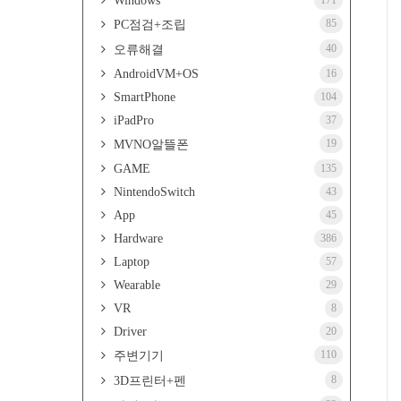
Windows
171
85
PC점검+조립
40
오류해결
AndroidVM+OS
16
SmartPhone
104
iPadPro
37
19
MVNO알뜰폰
GAME
135
NintendoSwitch
43
App
45
Hardware
386
Laptop
57
Wearable
29
VR
8
Driver
20
110
주변기기
8
3D프린터+펜