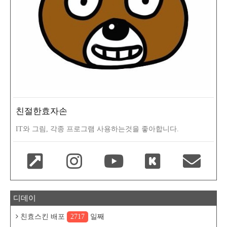
친절한효자손
IT와 그림, 각종 프로그램 사용하는것을 좋아합니다.
디데이
친효스킨 배포
2717
일째