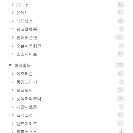
jQuery
10
15
유튜브
80
애드센스
9
광고플랫폼
120
인터넷관련
7
소셜네트워크
14
소스사이트
187
창작활동
16
이모티콘
4
풍경그리기
38
오프모임
84
넷웍마의추억
4
내맘대로툰
10
끄적끄적
23
핸드메이드
2
유튜브소스