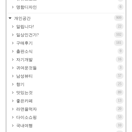
6
명함디자인
909
개인공간
22
알립니다!
102
일상인건가?
181
구매후기
9
출판소식
16
자기개발
3
귀여운것들
57
남성뷰티
25
향기
89
맛있는것
13
좋은카페
20
라면을먹자
53
다이소쇼핑
10
국내여행