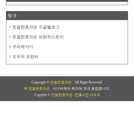
링크
친절한효자손 구글블로그
친절한효자손 브런치스토리
구라제거기
모두의 프린터
Copyright ©
친절한효자손
. All Right Reserved.
저
친절한효자손
, 사이버렉카 퇴치에 적극 동참합니다.
(친효스킨 v2.6.3)
Copyleft ©
친절한효자손