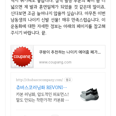
역시 뛰기에도 좋습니다. 살짝 발등 부분의 폭이 좀 더
넓으면 제 발과 혼연일체가 되었을 것 같은데 말이죠.
신다보면 조금 늘어나지 않을까 싶습니다. 아무튼 이번
남동생의 나이키 신발 선물! 매우 만족스럽습니다. 이
운동화에 대한 자세한 정보는 아래의 페이지를 참고해
주시기 바랍니다. 끝.
쿠팡이 추천하는 나이키 에어줌 페가수스 관련 혜택과 특가
www.coupang.com
http://chubascocompany.com/
광고
츄바스코러닝화 REVONIX
카본의 한계 없는 반발력
카본 러닝화, 압도적인 퍼포먼스!
말도 안되는 착한가격! 카본화 신
고 러닝 시작 일상을 바꾸는 첫
카본 러닝화, 츄바스코 Revonix