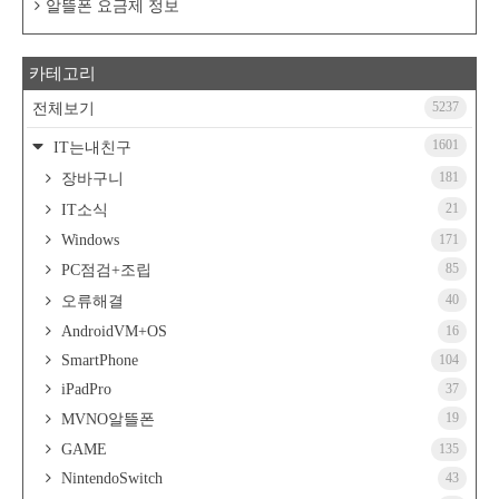
알뜰폰 요금제 정보
카테고리
5237
전체보기
1601
IT는내친구
181
장바구니
21
IT소식
Windows
171
85
PC점검+조립
40
오류해결
AndroidVM+OS
16
SmartPhone
104
iPadPro
37
19
MVNO알뜰폰
GAME
135
NintendoSwitch
43