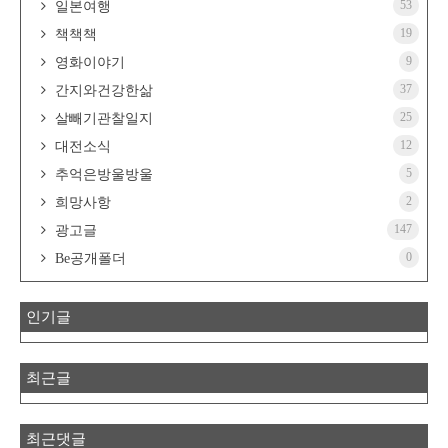
53
일본여행
19
책책책
9
영화이야기
37
간지와건강한삶
25
살빼기관찰일지
12
대전소식
5
추억은방울방울
2
희망사항
147
광고글
0
Be공개폴더
인기글
최근글
최근댓글