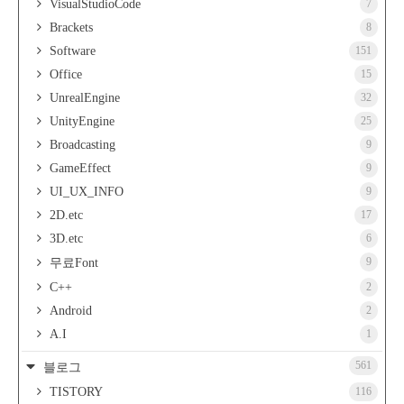
VisualStudioCode
7
Brackets
8
Software
151
Office
15
UnrealEngine
32
UnityEngine
25
Broadcasting
9
GameEffect
9
UI_UX_INFO
9
2D.etc
17
3D.etc
6
9
무료Font
C++
2
Android
2
A.I
1
561
블로그
TISTORY
116