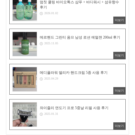
멈칫 쿨링 바이오톡스 샴푸 + 바디워시 + 섬유향수
후기
2026.01.02
더보기
메르헨드 그린티 옴므 남성 로션 에멀젼 200ml 후기
2025.11.05
더보기
메디플라워 델리카 핸드크림 5종 사용 후기
2025.04.29
더보기
와이즐리 면도기 프로 5중날 리필 사용 후기
2025.01.31
더보기