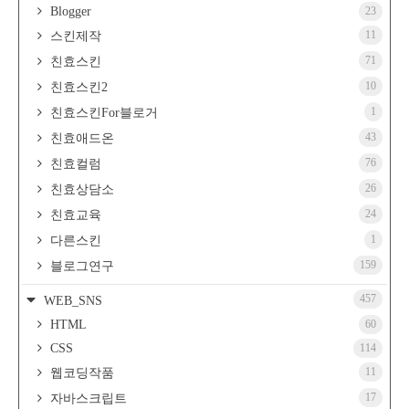
Blogger
23
11
스킨제작
71
친효스킨
10
친효스킨2
1
친효스킨For블로거
43
친효애드온
76
친효컬럼
26
친효상담소
24
친효교육
1
다른스킨
159
블로그연구
457
WEB_SNS
HTML
60
CSS
114
11
웹코딩작품
17
자바스크립트