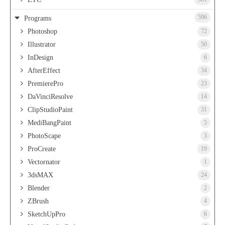
596
Programs
Photoshop
72
Illustrator
50
InDesign
6
AfterEffect
34
PremierePro
23
DaVinciResolve
14
ClipStudioPaint
31
MediBangPaint
5
PhotoScape
3
ProCreate
19
Vectornator
1
3dsMAX
24
Blender
2
ZBrush
4
SketchUpPro
6