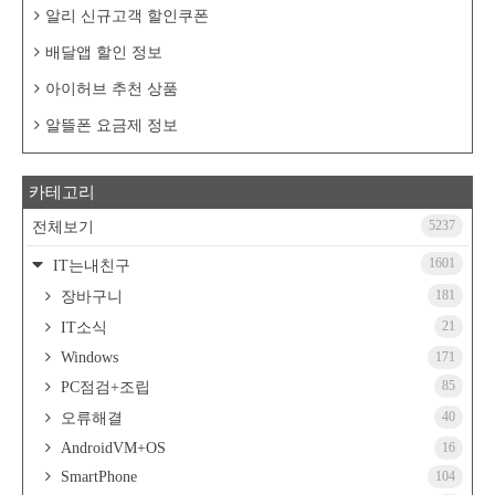
알리 신규고객 할인쿠폰
배달앱 할인 정보
아이허브 추천 상품
알뜰폰 요금제 정보
카테고리
5237
전체보기
1601
IT는내친구
181
장바구니
21
IT소식
Windows
171
85
PC점검+조립
40
오류해결
AndroidVM+OS
16
SmartPhone
104