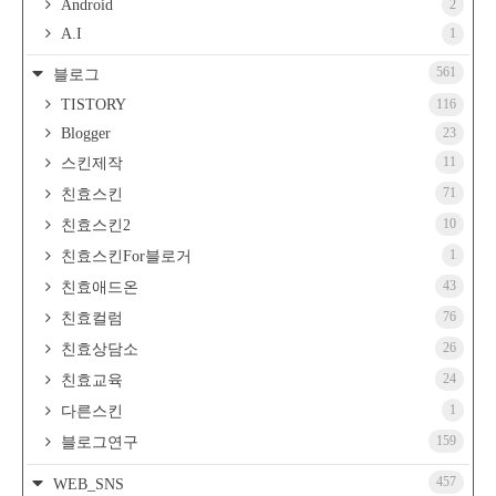
Android
2
A.I
1
561
블로그
TISTORY
116
Blogger
23
11
스킨제작
71
친효스킨
10
친효스킨2
1
친효스킨For블로거
43
친효애드온
76
친효컬럼
26
친효상담소
24
친효교육
1
다른스킨
159
블로그연구
457
WEB_SNS