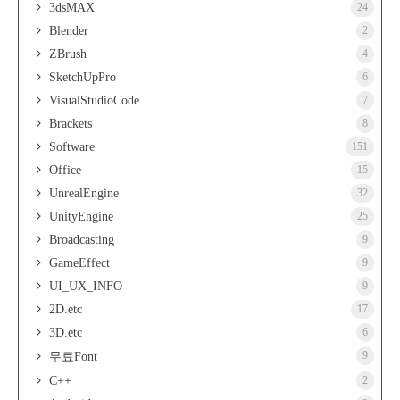
3dsMAX
24
Blender
2
ZBrush
4
SketchUpPro
6
VisualStudioCode
7
Brackets
8
Software
151
Office
15
UnrealEngine
32
UnityEngine
25
Broadcasting
9
GameEffect
9
UI_UX_INFO
9
2D.etc
17
3D.etc
6
9
무료Font
C++
2