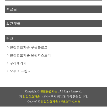
최근글
최근댓글
링크
친절한효자손 구글블로그
친절한효자손 브런치스토리
구라제거기
모두의 프린터
Copyright ©
친절한효자손
. All Right Reserved.
저
친절한효자손
, 사이버렉카 퇴치에 적극 동참합니다.
(친효스킨 v2.6.3)
Copyleft ©
친절한효자손