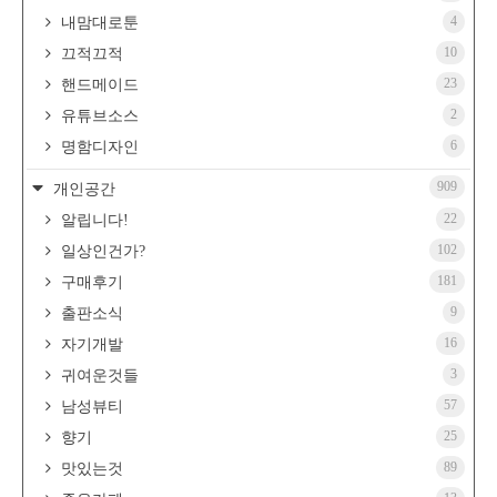
4
내맘대로툰
10
끄적끄적
23
핸드메이드
2
유튜브소스
6
명함디자인
909
개인공간
22
알립니다!
102
일상인건가?
181
구매후기
9
출판소식
16
자기개발
3
귀여운것들
57
남성뷰티
25
향기
89
맛있는것