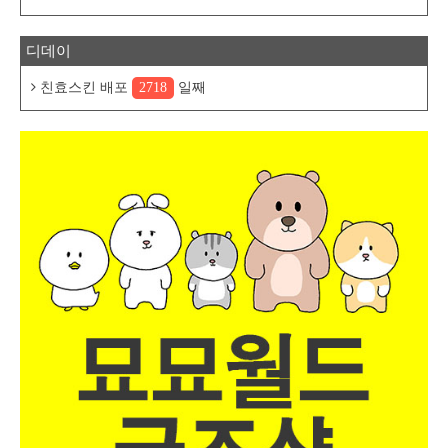
디데이
친효스킨 배포
2718
일째