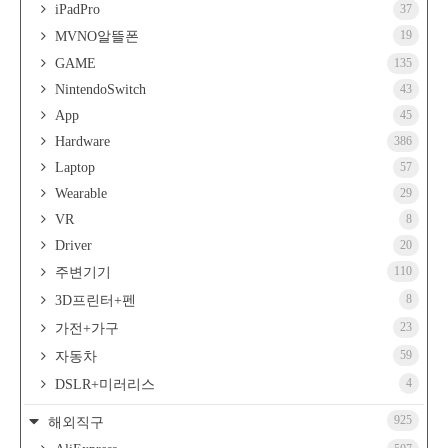
iPadPro
37
19
MVNO알뜰폰
GAME
135
NintendoSwitch
43
App
45
Hardware
386
Laptop
57
Wearable
29
VR
8
Driver
20
110
주변기기
8
3D프린터+펜
23
가전+가구
59
자동차
4
DSLR+미러리스
925
해외직구