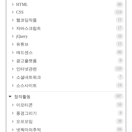
HTML
60
CSS
114
11
웹코딩작품
17
자바스크립트
jQuery
10
15
유튜브
80
애드센스
9
광고플랫폼
120
인터넷관련
7
소셜네트워크
14
소스사이트
187
창작활동
16
이모티콘
4
풍경그리기
38
오프모임
84
넷웍마의추억