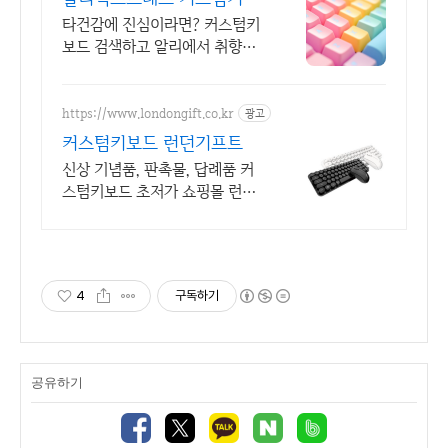
드 데스크 셋업, 알리에서 시
타건감에 진심이라면? 커스텀키
작
보드 검색하고 알리에서 취향대
로 골라요
https://www.londongift.co.kr
광고
커스텀키보드 런던기프트
신상 기념품, 판촉물, 답례품 커
스텀키보드 초저가 쇼핑몰 런던
기프트
4
구독하기
공유하기