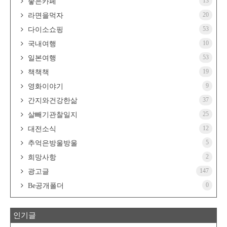
13
좋은카페
20
라면을먹자
53
다이소쇼핑
10
국내여행
53
일본여행
19
책책책
9
영화이야기
37
간지와건강한삶
25
살빼기관찰일지
12
대전소식
5
추억은방울방울
2
희망사항
147
광고글
0
Be공개폴더
인기글