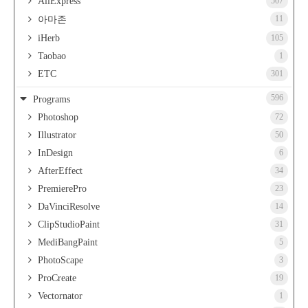
AliExpress
507
11
아마존
iHerb
105
Taobao
1
ETC
301
596
Programs
Photoshop
72
Illustrator
50
InDesign
6
AfterEffect
34
PremierePro
23
DaVinciResolve
14
ClipStudioPaint
31
MediBangPaint
5
PhotoScape
3
ProCreate
19
Vectornator
1