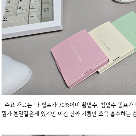
주요 재료는 마 펄프가 70%이며 활엽수, 침엽수 펄프가 나머지인 30% 입니다. 갸스비 기름종이에는
뭔가 분말같은게 있지만 이건 진짜 기름만 쏘옥 흡수하는 