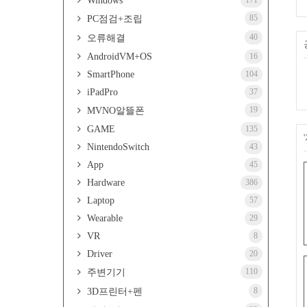
Windows
171
85
PC점검+조립
40
오류해결
AndroidVM+OS
16
SmartPhone
104
iPadPro
37
19
MVNO알뜰폰
GAME
135
NintendoSwitch
43
App
45
Hardware
386
Laptop
57
Wearable
29
VR
8
Driver
20
110
주변기기
8
3D프린터+펜