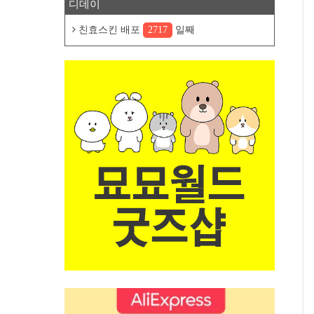
디데이
친효스킨 배포
2717
일째