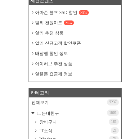
세컨콘텐츠
아마존 블프 SSD 할인
NEW
알리 천원마트
NEW
알리 추천 상품
알리 신규고객 할인쿠폰
배달앱 할인 정보
아이허브 추천 상품
알뜰폰 요금제 정보
카테고리
5237
전체보기
1601
IT는내친구
181
장바구니
21
IT소식