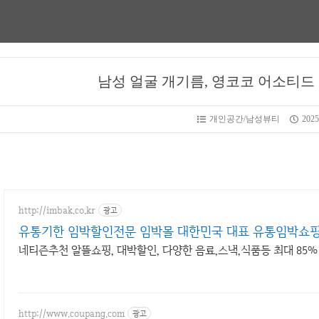
남성 얼굴 개기름, 영코코 어소티
개인공간/남성뷰티
2025
http://imbak.co.kr
광고
유통기한 임박할인전문 임박몰 대한민국 대표 유통임박쇼
네티즌추천 알뜰쇼핑, 대박할인, 다양한 음료,스낵,식품등 최대 85
http://www.coupang.com
광고