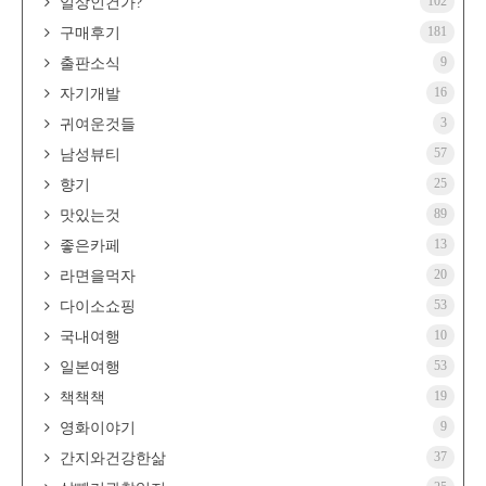
102
일상인건가?
181
구매후기
9
출판소식
16
자기개발
3
귀여운것들
57
남성뷰티
25
향기
89
맛있는것
13
좋은카페
20
라면을먹자
53
다이소쇼핑
10
국내여행
53
일본여행
19
책책책
9
영화이야기
37
간지와건강한삶