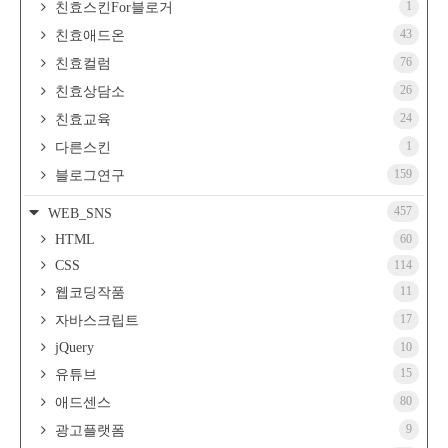
1
친효스킨For블로거
43
친효애드온
76
친효컬럼
26
친효상담소
24
친효교육
1
다른스킨
159
블로그연구
457
WEB_SNS
HTML
60
CSS
114
11
웹코딩작품
17
자바스크립트
jQuery
10
15
유튜브
80
애드센스
9
광고플랫폼