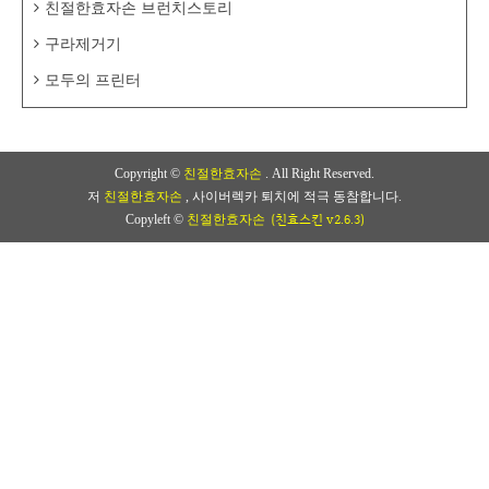
친절한효자손 브런치스토리
구라제거기
모두의 프린터
Copyright ©
친절한효자손
. All Right Reserved.
저
친절한효자손
, 사이버렉카 퇴치에 적극 동참합니다.
(친효스킨 v2.6.3)
Copyleft ©
친절한효자손