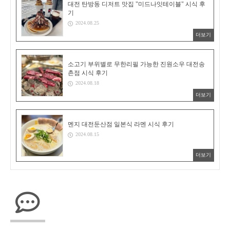
대전 탄방동 디저트 맛집 "미드나잇테이블" 시식 후
기
2024.08.25
더보기
소고기 부위별로 무한리필 가능한 진원소우 대전송
촌점 시식 후기
2024.08.18
더보기
멘지 대전둔산점 일본식 라멘 시식 후기
2024.08.15
더보기