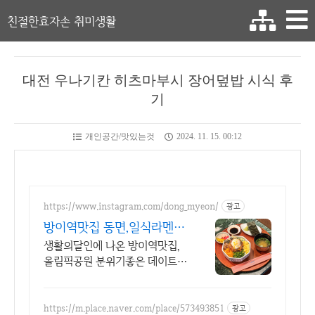
친절한효자손 취미생활
대전 우나기칸 히츠마부시 장어덮밥 시식 후
기
개인공간/맛있는것
2024. 11. 15. 00:12
https://www.instagram.com/dong_myeon/
광고
방이역맛집 동면,일식라멘덮
밥
생활의달인에 나온 방이역맛집,
올림픽공원 분위기좋은 데이트장
소
https://m.place.naver.com/place/573493851
광고