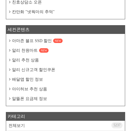
친효상담소 오픈
칸만화 "넷웍마의 추억"
세컨콘텐츠
아마존 블프 SSD 할인
NEW
알리 천원마트
NEW
알리 추천 상품
알리 신규고객 할인쿠폰
배달앱 할인 정보
아이허브 추천 상품
알뜰폰 요금제 정보
카테고리
5237
전체보기