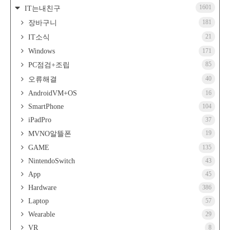
1601
IT는내친구
181
장바구니
21
IT소식
Windows
171
85
PC점검+조립
40
오류해결
AndroidVM+OS
16
SmartPhone
104
iPadPro
37
19
MVNO알뜰폰
GAME
135
NintendoSwitch
43
App
45
Hardware
386
Laptop
57
Wearable
29
VR
8