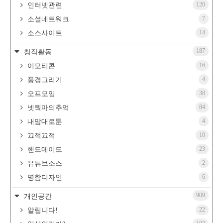
120
인터넷관련
7
소셜네트워크
14
소스사이트
187
창작활동
16
이모티콘
4
풍경그리기
38
오프모임
84
넷웍마의추억
4
내맘대로툰
10
끄적끄적
23
핸드메이드
2
유튜브소스
6
명함디자인
909
개인공간
22
알립니다!