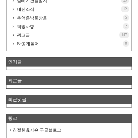
25
살빼기관찰일지
12
대전소식
5
추억은방울방울
2
희망사항
147
광고글
0
Be공개폴더
인기글
최근글
최근댓글
링크
친절한효자손 구글블로그