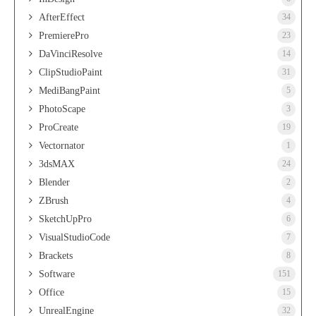
AfterEffect
34
PremierePro
23
DaVinciResolve
14
ClipStudioPaint
31
MediBangPaint
5
PhotoScape
3
ProCreate
19
Vectornator
1
3dsMAX
24
Blender
2
ZBrush
4
SketchUpPro
6
VisualStudioCode
7
Brackets
8
Software
151
Office
15
UnrealEngine
32