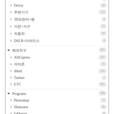
Driver
20
110
주변기기
8
3D프린터+펜
23
가전+가구
59
자동차
4
DSLR+미러리스
925
해외직구
AliExpress
507
11
아마존
iHerb
105
Taobao
1
ETC
301
596
Programs
Photoshop
72
Illustrator
50
InDesign
6