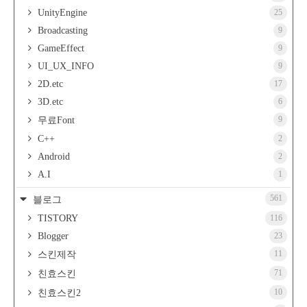
UnityEngine
25
Broadcasting
9
GameEffect
9
UI_UX_INFO
9
2D.etc
17
3D.etc
6
9
무료Font
C++
2
Android
2
A.I
1
561
블로그
TISTORY
116
Blogger
23
11
스킨제작
71
친효스킨
10
친효스킨2