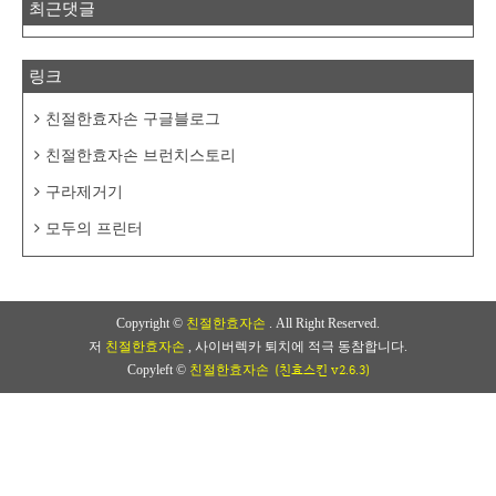
최근댓글
링크
친절한효자손 구글블로그
친절한효자손 브런치스토리
구라제거기
모두의 프린터
Copyright ©
친절한효자손
. All Right Reserved.
저
친절한효자손
, 사이버렉카 퇴치에 적극 동참합니다.
(친효스킨 v2.6.3)
Copyleft ©
친절한효자손