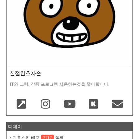
친절한효자손
IT와 그림, 각종 프로그램 사용하는것을 좋아합니다.
디데이
친효스킨 배포
2717
일째