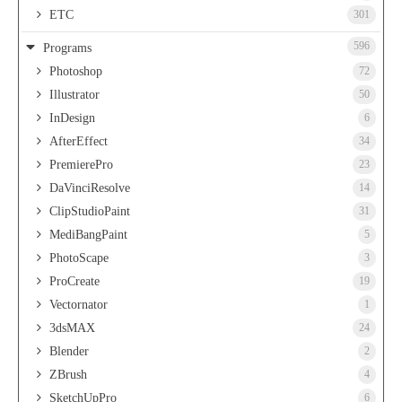
ETC
301
596
Programs
Photoshop
72
Illustrator
50
InDesign
6
AfterEffect
34
PremierePro
23
DaVinciResolve
14
ClipStudioPaint
31
MediBangPaint
5
PhotoScape
3
ProCreate
19
Vectornator
1
3dsMAX
24
Blender
2
ZBrush
4
SketchUpPro
6