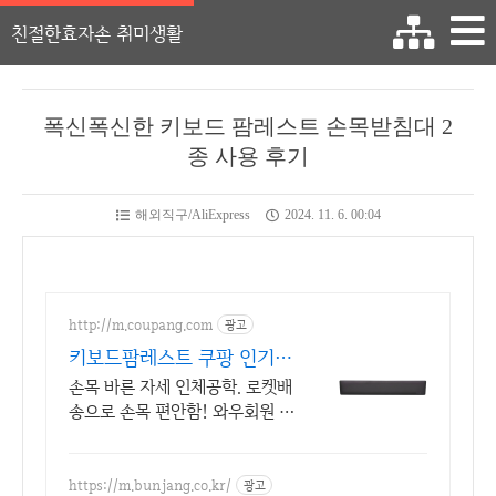
친절한효자손 취미생활
폭신폭신한 키보드 팜레스트 손목받침대 2
종 사용 후기
해외직구/AliExpress
2024. 11. 6. 00:04
http://m.coupang.com
광고
키보드팜레스트 쿠팡 인기
많은 팜레스트
손목 바른 자세 인체공학. 로켓배
송으로 손목 편안함! 와우회원 무
료배송, 30일 반품! 풀배열 키보
드에 딱 맞는 팜레스트.
https://m.bunjang.co.kr/
광고