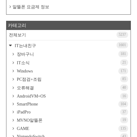
알뜰폰 요금제 정보
카테고리
5237
전체보기
1601
IT는내친구
181
장바구니
21
IT소식
Windows
171
85
PC점검+조립
40
오류해결
AndroidVM+OS
16
SmartPhone
104
iPadPro
37
19
MVNO알뜰폰
GAME
135
NintendoSwitch
43