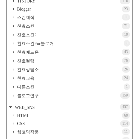
TISTORY
116
Blogger
23
11
스킨제작
71
친효스킨
10
친효스킨2
1
친효스킨For블로거
43
친효애드온
76
친효컬럼
26
친효상담소
24
친효교육
1
다른스킨
159
블로그연구
457
WEB_SNS
HTML
60
CSS
114
11
웹코딩작품