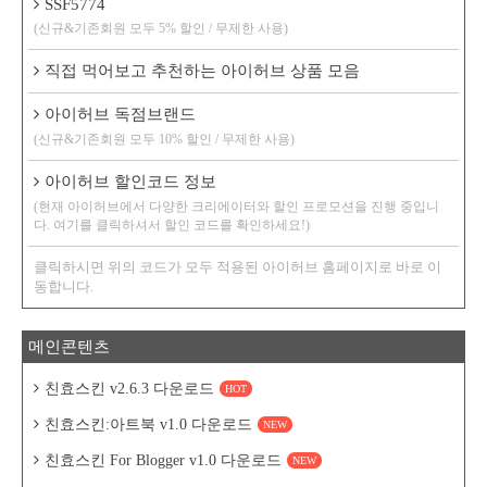
SSF5774
(신규&기존회원 모두 5% 할인 / 무제한 사용)
직접 먹어보고 추천하는 아이허브 상품 모음
아이허브 독점브랜드
(신규&기존회원 모두 10% 할인 / 무제한 사용)
아이허브 할인코드 정보
(현재 아이허브에서 다양한 크리에이터와 할인 프로모션을 진행 중입니
다. 여기를 클릭하셔서 할인 코드를 확인하세요!)
클릭하시면 위의 코드가 모두 적용된 아이허브 홈페이지로 바로 이
동합니다.
메인콘텐츠
친효스킨 v2.6.3 다운로드
HOT
친효스킨:아트북 v1.0 다운로드
NEW
친효스킨 For Blogger v1.0 다운로드
NEW