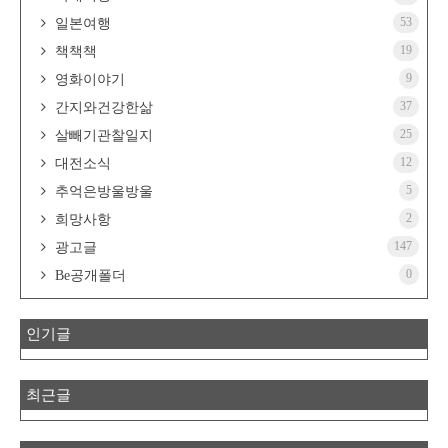
53
일본여행
19
책책책
9
영화이야기
37
간지와건강한삶
25
살빼기관찰일지
12
대전소식
5
추억은방울방울
2
희망사항
147
광고글
0
Be공개폴더
인기글
최근글