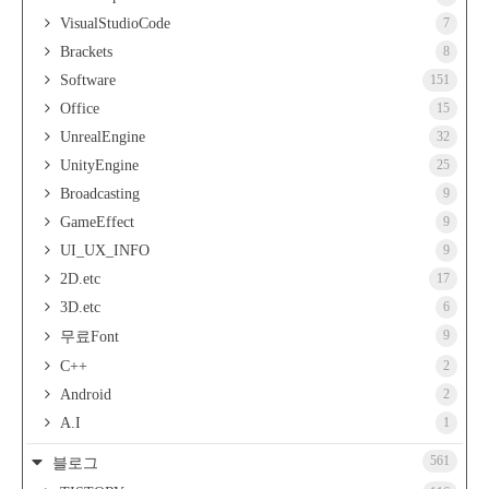
VisualStudioCode
7
Brackets
8
Software
151
Office
15
UnrealEngine
32
UnityEngine
25
Broadcasting
9
GameEffect
9
UI_UX_INFO
9
2D.etc
17
3D.etc
6
9
무료Font
C++
2
Android
2
A.I
1
561
블로그