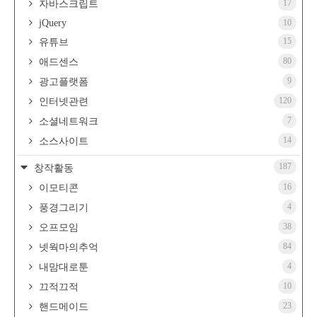
17
자바스크립트
jQuery
10
15
유튜브
80
애드센스
9
광고플랫폼
120
인터넷관련
7
소셜네트워크
14
소스사이트
187
창작활동
16
이모티콘
4
풍경그리기
38
오프모임
84
넷웍마의추억
4
내맘대로툰
10
끄적끄적
23
핸드메이드