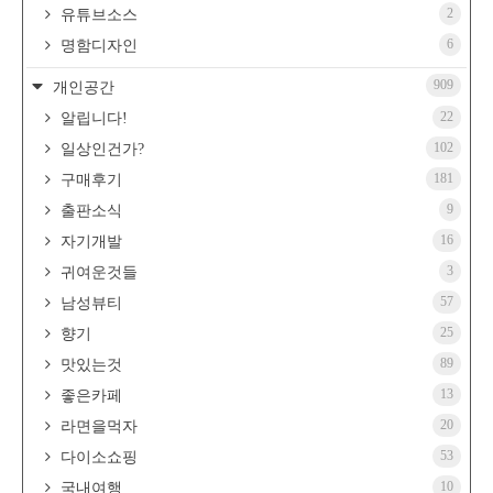
2
유튜브소스
6
명함디자인
909
개인공간
22
알립니다!
102
일상인건가?
181
구매후기
9
출판소식
16
자기개발
3
귀여운것들
57
남성뷰티
25
향기
89
맛있는것
13
좋은카페
20
라면을먹자
53
다이소쇼핑
10
국내여행