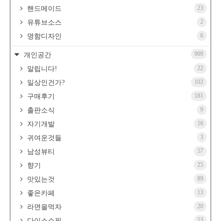
23
핸드메이드
2
유튜브소스
6
명함디자인
909
개인공간
22
알립니다!
102
일상인건가?
181
구매후기
9
출판소식
16
자기개발
3
귀여운것들
57
남성뷰티
25
향기
89
맛있는것
13
좋은카페
20
라면을먹자
53
다이소쇼핑