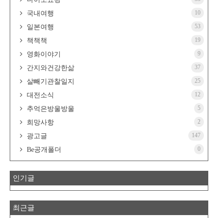
10
국내여행
53
일본여행
19
책책책
9
영화이야기
37
간지와건강한삶
25
살빼기관찰일지
12
대전소식
5
추억은방울방울
2
희망사항
147
광고글
0
Be공개폴더
인기글
최근글