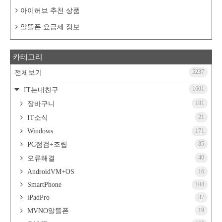
아이허브 추천 상품
알뜰폰 요금제 정보
카테고리
5237
전체보기
1601
IT는내친구
181
장바구니
21
IT소식
Windows
171
85
PC점검+조립
40
오류해결
AndroidVM+OS
16
SmartPhone
104
iPadPro
37
19
MVNO알뜰폰