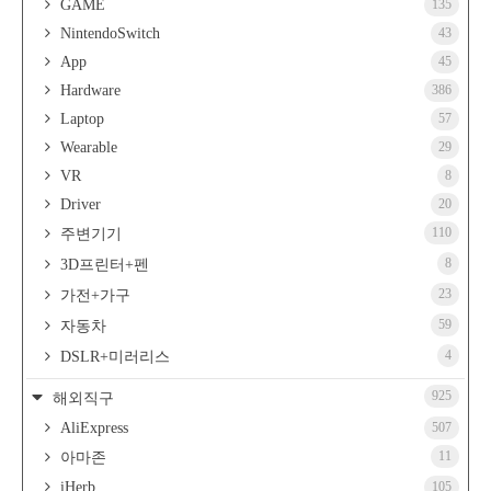
GAME
135
NintendoSwitch
43
App
45
Hardware
386
Laptop
57
Wearable
29
VR
8
Driver
20
110
주변기기
8
3D프린터+펜
23
가전+가구
59
자동차
4
DSLR+미러리스
925
해외직구
AliExpress
507
11
아마존
iHerb
105