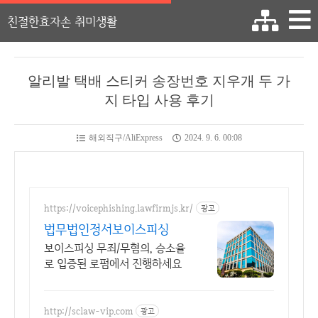
친절한효자손 취미생활
알리발 택배 스티커 송장번호 지우개 두 가
지 타입 사용 후기
해외직구/AliExpress
2024. 9. 6. 00:08
https://voicephishing.lawfirmjs.kr/
광고
법무법인정서보이스피싱
보이스피싱 무죄/무혐의, 승소율
로 입증된 로펌에서 진행하세요
http://sclaw-vip.com
광고