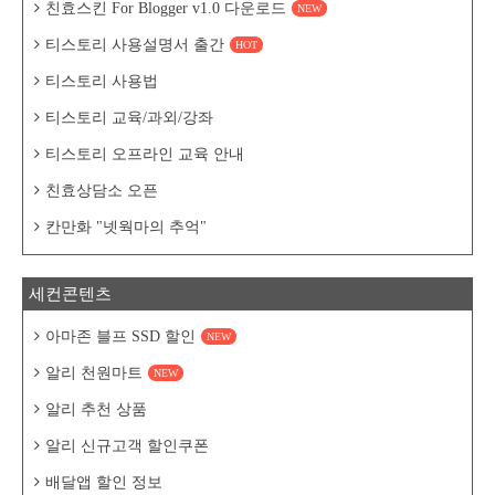
친효스킨 For Blogger v1.0 다운로드
NEW
티스토리 사용설명서 출간
HOT
티스토리 사용법
티스토리 교육/과외/강좌
티스토리 오프라인 교육 안내
친효상담소 오픈
칸만화 "넷웍마의 추억"
세컨콘텐츠
아마존 블프 SSD 할인
NEW
알리 천원마트
NEW
알리 추천 상품
알리 신규고객 할인쿠폰
배달앱 할인 정보