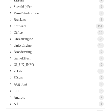
ZBrush
4
SketchUpPro
6
VisualStudioCode
7
Brackets
8
Software
151
Office
15
UnrealEngine
32
UnityEngine
25
Broadcasting
9
GameEffect
9
UI_UX_INFO
9
2D.etc
17
3D.etc
6
9
무료Font
C++
2
Android
2
A.I
1