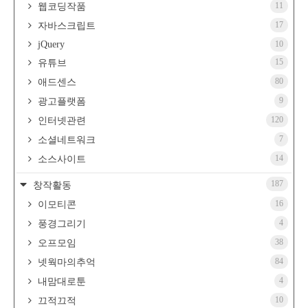
11
웹코딩작품
17
자바스크립트
jQuery
10
15
유튜브
80
애드센스
9
광고플랫폼
120
인터넷관련
7
소셜네트워크
14
소스사이트
187
창작활동
16
이모티콘
4
풍경그리기
38
오프모임
84
넷웍마의추억
4
내맘대로툰
10
끄적끄적