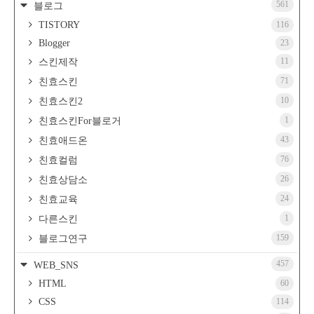
561
블로그
TISTORY
116
Blogger
23
11
스킨제작
71
친효스킨
10
친효스킨2
1
친효스킨For블로거
43
친효애드온
76
친효컬럼
26
친효상담소
24
친효교육
1
다른스킨
159
블로그연구
457
WEB_SNS
HTML
60
CSS
114