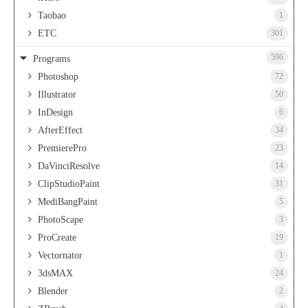
Taobao
1
ETC
301
596
Programs
Photoshop
72
Illustrator
50
InDesign
6
AfterEffect
34
PremierePro
23
DaVinciResolve
14
ClipStudioPaint
31
MediBangPaint
5
PhotoScape
3
ProCreate
19
Vectornator
1
3dsMAX
24
Blender
2