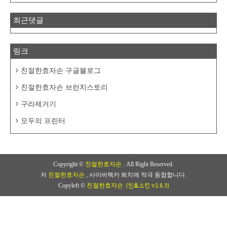
최근댓글
링크
친절한효자손 구글블로그
친절한효자손 브런치스토리
구라제거기
모두의 프린터
Copyright ©
친절한효자손
. All Right Reserved.
저
친절한효자손
, 사이버렉카 퇴치에 적극 동참합니다.
(친효스킨 v2.6.3)
Copyleft ©
친절한효자손