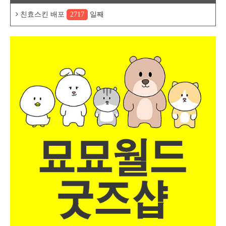
친효스킨 배포
2717
일째