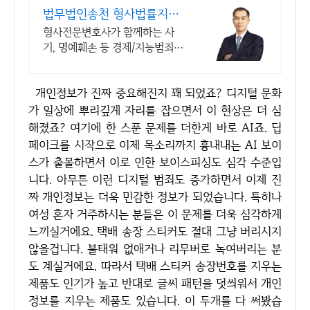
법무법인송천 형사법률지원
센터
형사전문변호사가 함께하는 사
기, 명예훼손 등 경제/지능범죄,
성범죄 사건해결
개인정보가 진짜 중요해진지 꽤 되었죠? 디지털 문화
가 일상에 뿌리깊게 자리를 잡으면서 이 현상은 더 심
해졌죠? 여기에 한 스푼 문제를 더한게 바로 AI죠. 딥
페이크를 시작으로 이제 목소리까지 흉내내는 AI 보이
스가 출몰하면서 이로 인한 보이스피싱도 심각 수준입
니다. 아무튼 이런 디지털 범죄도 증가하면서 이제 진
짜 개인정보는 더욱 민감한 정보가 되었습니다. 특히나
여성 혼자 거주하시는 분들은 이 문제를 더욱 심각하게
느끼실거에요. 택배 송장 스티커도 절대 그냥 버리시지
않을겁니다. 불태워 없애거나 리무버로 녹여버리는 분
도 계실거에요. 따라서 택배 스티커 송장번호를 지우는
제품도 인기가 높고 반대로 글씨 패턴을 덧씌워서 개인
정보를 지우는 제품도 있습니다. 이 두개를 다 써봤습