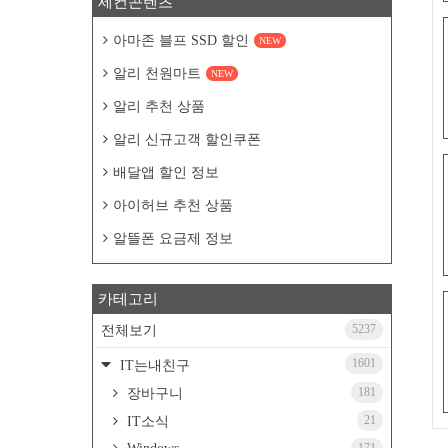
세컨콘텐츠
아마존 블프 SSD 할인
NEW
알리 천원마트
NEW
알리 추천 상품
알리 신규고객 할인쿠폰
배달앱 할인 정보
아이허브 추천 상품
알뜰폰 요금제 정보
카테고리
5237
전체보기
1601
IT는내친구
181
장바구니
21
IT소식