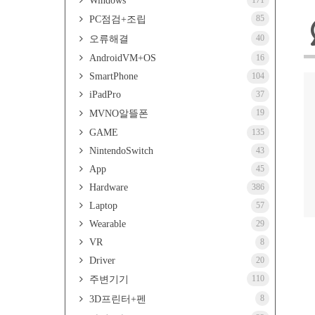
Windows
171
85
PC점검+조립
40
오류해결
AndroidVM+OS
16
SmartPhone
104
iPadPro
37
19
MVNO알뜰폰
GAME
135
NintendoSwitch
43
App
45
Hardware
386
Laptop
57
Wearable
29
VR
8
Driver
20
110
주변기기
8
3D프린터+펜