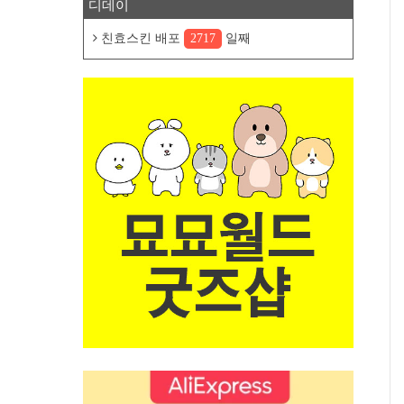
디데이
친효스킨 배포
2717
일째