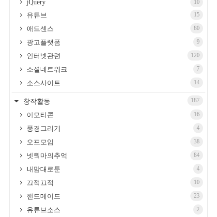
jQuery
10
15
유튜브
80
애드센스
9
광고플랫폼
120
인터넷관련
7
소셜네트워크
14
소스사이트
187
창작활동
16
이모티콘
4
풍경그리기
38
오프모임
84
넷웍마의추억
4
내맘대로툰
10
끄적끄적
23
핸드메이드
2
유튜브소스