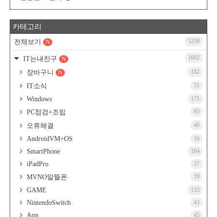
카테고리
5238
전체보기
N
1602
IT는내친구
N
182
장바구니
N
21
IT소식
Windows
171
85
PC점검+조립
40
오류해결
AndroidVM+OS
16
SmartPhone
104
iPadPro
37
19
MVNO알뜰폰
GAME
135
NintendoSwitch
43
App
45