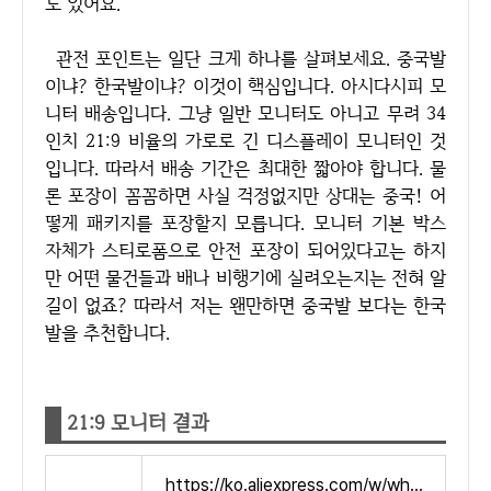
도 있어요.
관전 포인트는 일단 크게 하나를 살펴보세요. 중국발
이냐? 한국발이냐? 이것이 핵심입니다. 아시다시피 모
니터 배송입니다. 그냥 일반 모니터도 아니고 무려 34
인치 21:9 비율의 가로로 긴 디스플레이 모니터인 것
입니다. 따라서 배송 기간은 최대한 짧아야 합니다. 물
론 포장이 꼼꼼하면 사실 걱정없지만 상대는 중국! 어
떻게 패키지를 포장할지 모릅니다. 모니터 기본 박스
자체가 스티로폼으로 안전 포장이 되어있다고는 하지
만 어떤 물건들과 배나 비행기에 실려오는지는 전혀 알
길이 없죠? 따라서 저는 왠만하면 중국발 보다는 한국
발을 추천합니다.
21:9 모니터 결과
https://ko.aliexpress.com/w/wholesale-21%3A9-monitor.html?spm=a2g0o.detail.search.0&aff_fcid=434dcf09903d4611b7ec42556c59217b-1723044781104-00858-_DDrWAnt&tt=CPS_NORMAL&aff_fsk=_DDrWAnt&aff_platform=portals-tool&sk=_DDrWAnt&aff_trace_key=434dcf09903d4611b7ec42556c59217b-1723044781104-00858-_DDrWAnt&terminal_id=410b76e9eee249f8b0b877ddfa79b895