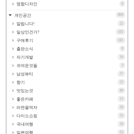
6
명함디자인
909
개인공간
22
알립니다!
102
일상인건가?
181
구매후기
9
출판소식
16
자기개발
3
귀여운것들
57
남성뷰티
25
향기
89
맛있는것
13
좋은카페
20
라면을먹자
53
다이소쇼핑
10
국내여행
53
일본여행