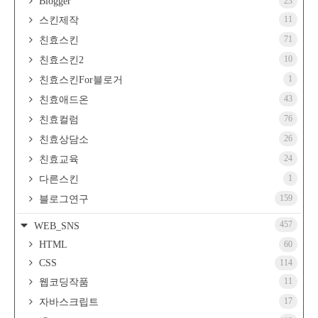
Blogger
23
11
스킨제작
71
친효스킨
10
친효스킨2
1
친효스킨For블로거
43
친효애드온
76
친효컬럼
26
친효상담소
24
친효교육
1
다른스킨
159
블로그연구
457
WEB_SNS
HTML
60
CSS
114
11
웹코딩작품
17
자바스크립트