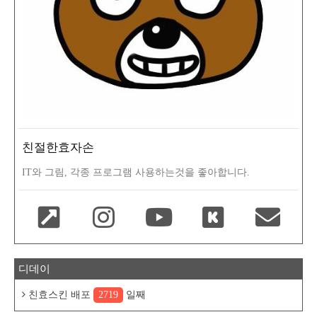
친절한효자손
IT와 그림, 각종 프로그램 사용하는것을 좋아합니다.
디데이
친효스킨 배포
2719
일째