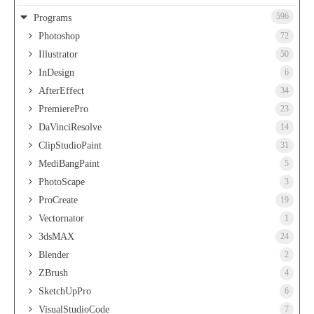
596
Programs
Photoshop
72
Illustrator
50
InDesign
6
AfterEffect
34
PremierePro
23
DaVinciResolve
14
ClipStudioPaint
31
MediBangPaint
5
PhotoScape
3
ProCreate
19
Vectornator
1
3dsMAX
24
Blender
2
ZBrush
4
SketchUpPro
6
VisualStudioCode
7