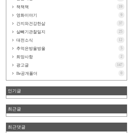
19
책책책
9
영화이야기
37
간지와건강한삶
25
살빼기관찰일지
12
대전소식
5
추억은방울방울
2
희망사항
147
광고글
0
Be공개폴더
인기글
최근글
최근댓글