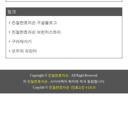
링크
친절한효자손 구글블로그
친절한효자손 브런치스토리
구라제거기
모두의 프린터
Copyright ©
친절한효자손
. All Right Reserved.
저
친절한효자손
, 사이버렉카 퇴치에 적극 동참합니다.
(친효스킨 v2.6.3)
Copyleft ©
친절한효자손