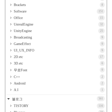
Brackets
8
Software
151
Office
15
UnrealEngine
32
UnityEngine
25
Broadcasting
9
GameEffect
9
UI_UX_INFO
9
2D.etc
17
3D.etc
6
9
무료Font
C++
2
Android
2
A.I
1
561
블로그
TISTORY
116