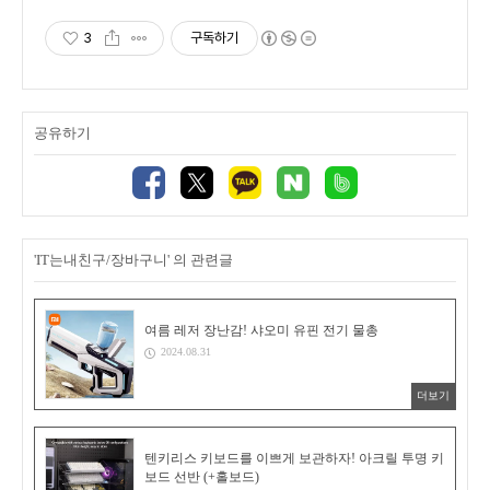
3
구독하기
공유하기
'IT는내친구/장바구니' 의 관련글
여름 레저 장난감! 샤오미 유핀 전기 물총
2024.08.31
더보기
텐키리스 키보드를 이쁘게 보관하자! 아크릴 투명 키
보드 선반 (+홀보드)