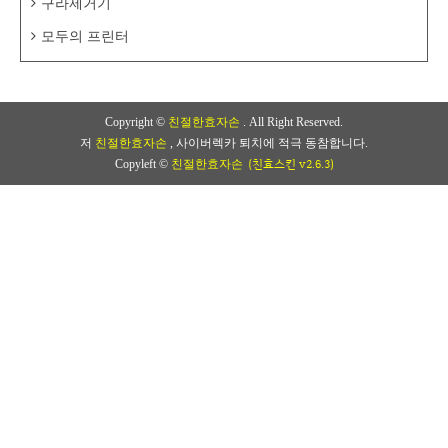
구라제거기
모두의 프린터
Copyright ©
친절한효자손
. All Right Reserved.
저
친절한효자손
, 사이버렉카 퇴치에 적극 동참합니다.
(친효스킨 v2.6.3)
Copyleft ©
친절한효자손