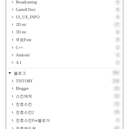
Broadcasting
9
GameEffect
9
UI_UX_INFO
9
2D.etc
17
3D.etc
6
9
무료Font
C++
2
Android
2
A.I
1
561
블로그
TISTORY
116
Blogger
23
11
스킨제작
71
친효스킨
10
친효스킨2
1
친효스킨For블로거
43
친효애드온