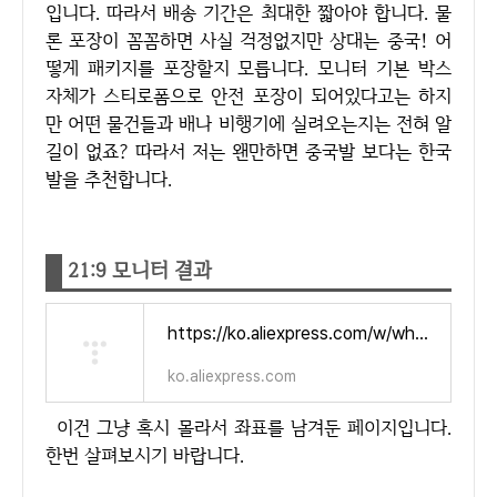
입니다. 따라서 배송 기간은 최대한 짧아야 합니다. 물
론 포장이 꼼꼼하면 사실 걱정없지만 상대는 중국! 어
떻게 패키지를 포장할지 모릅니다. 모니터 기본 박스
자체가 스티로폼으로 안전 포장이 되어있다고는 하지
만 어떤 물건들과 배나 비행기에 실려오는지는 전혀 알
길이 없죠? 따라서 저는 왠만하면 중국발 보다는 한국
발을 추천합니다.
21:9 모니터 결과
https://ko.aliexpress.com/w/wholesale-21%3A9-monitor.html?spm=a2g0o.detail.search.0&aff_fcid=434dcf09903d4611b7ec42556c59217b-1723044781104-00858-_DDrWAnt&tt=CPS_NORMAL&aff_fsk=_DDrWAnt&aff_platform=portals-tool&sk=_DDrWAnt&aff_trace_key=434dcf09903d4611b7ec42556c59217b-1723044781104-00858-_DDrWAnt&terminal_id=410b76e9eee249f8b0b877ddfa79b895
ko.aliexpress.com
이건 그냥 혹시 몰라서 좌표를 남겨둔 페이지입니다.
한번 살펴보시기 바랍니다.