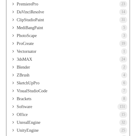
PremierePro
23
DaVinciResolve
14
ClipStudioPaint
31
MediBangPaint
5
PhotoScape
3
ProCreate
19
Vectornator
1
3dsMAX
24
Blender
2
ZBrush
4
SketchUpPro
6
VisualStudioCode
7
Brackets
8
Software
151
Office
15
UnrealEngine
32
UnityEngine
25