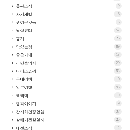
9
출판소식
16
자기개발
3
귀여운것들
57
남성뷰티
25
향기
89
맛있는것
13
좋은카페
20
라면을먹자
53
다이소쇼핑
10
국내여행
53
일본여행
19
책책책
9
영화이야기
37
간지와건강한삶
25
살빼기관찰일지
12
대전소식