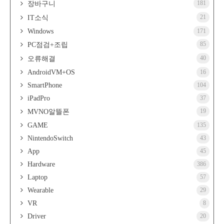
181
장바구니
21
IT소식
Windows
171
85
PC점검+조립
40
오류해결
AndroidVM+OS
16
SmartPhone
104
iPadPro
37
19
MVNO알뜰폰
GAME
135
NintendoSwitch
43
App
45
Hardware
386
Laptop
57
Wearable
29
VR
8
Driver
20