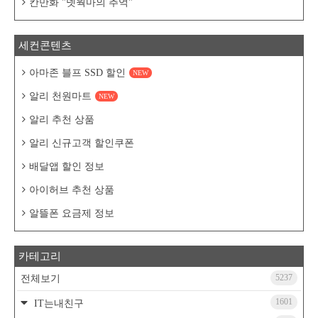
칸만화 "넷웍마의 추억"
세컨콘텐츠
아마존 블프 SSD 할인
NEW
알리 천원마트
NEW
알리 추천 상품
알리 신규고객 할인쿠폰
배달앱 할인 정보
아이허브 추천 상품
알뜰폰 요금제 정보
카테고리
5237
전체보기
1601
IT는내친구