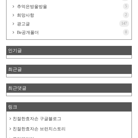
5
추억은방울방울
2
희망사항
147
광고글
0
Be공개폴더
인기글
최근글
최근댓글
링크
친절한효자손 구글블로그
친절한효자손 브런치스토리