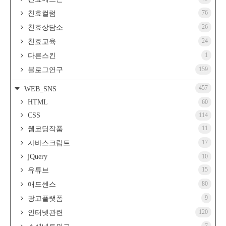
76
친효컬럼
26
친효상담소
24
친효교육
1
다른스킨
159
블로그연구
457
WEB_SNS
HTML
60
CSS
114
11
웹코딩작품
17
자바스크립트
jQuery
10
15
유튜브
80
애드센스
9
광고플랫폼
120
인터넷관련
7