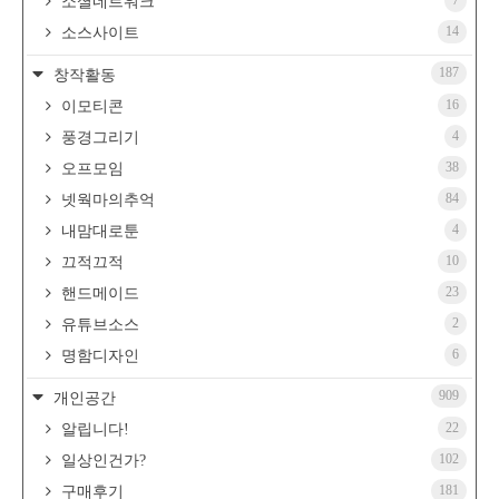
소셜네트워크
14
소스사이트
187
창작활동
16
이모티콘
4
풍경그리기
38
오프모임
84
넷웍마의추억
4
내맘대로툰
10
끄적끄적
23
핸드메이드
2
유튜브소스
6
명함디자인
909
개인공간
22
알립니다!
102
일상인건가?
181
구매후기