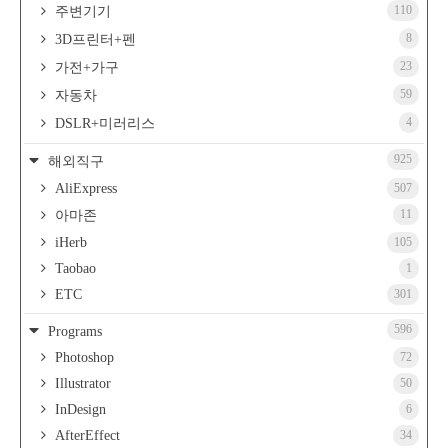
110
주변기기
8
3D프린터+펜
23
가전+가구
59
자동차
4
DSLR+미러리스
925
해외직구
AliExpress
507
11
아마존
iHerb
105
Taobao
1
ETC
301
596
Programs
Photoshop
72
Illustrator
50
InDesign
6
AfterEffect
34