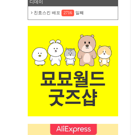
디데이
친효스킨 배포
2716
일째