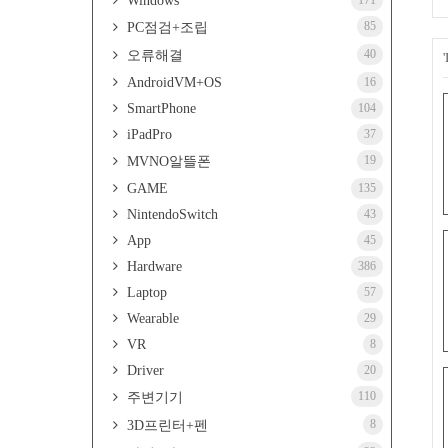
Windows
171
85
PC점검+조립
40
오류해결
AndroidVM+OS
16
SmartPhone
104
iPadPro
37
19
MVNO알뜰폰
GAME
135
NintendoSwitch
43
App
45
Hardware
386
Laptop
57
Wearable
29
VR
8
Driver
20
110
주변기기
8
3D프린터+펜