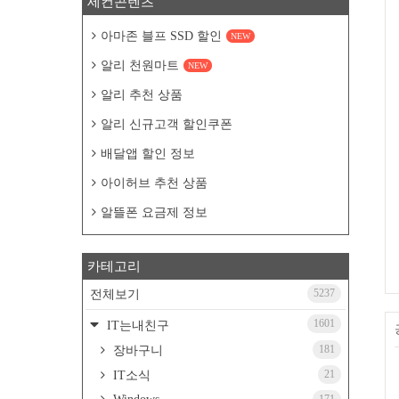
세컨콘텐츠
아마존 블프 SSD 할인
NEW
알리 천원마트
NEW
알리 추천 상품
알리 신규고객 할인쿠폰
배달앱 할인 정보
아이허브 추천 상품
알뜰폰 요금제 정보
카테고리
5237
전체보기
1601
IT는내친구
181
장바구니
21
IT소식