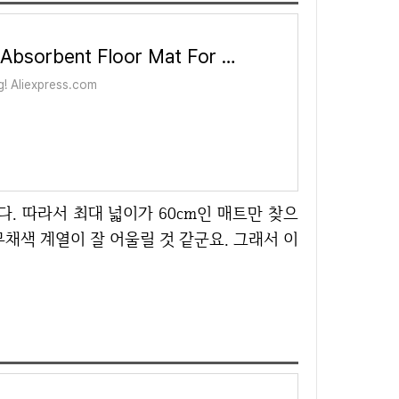
1pc 40*60cm Super Absorbent Floor Mat For Bathroom Non Slip, Fast Drying Soft, Carpet Shower Tub Outdoor Doormat - AliExpress 15
g! Aliexpress.com
채색 계열이 잘 어울릴 것 같군요. 그래서 이