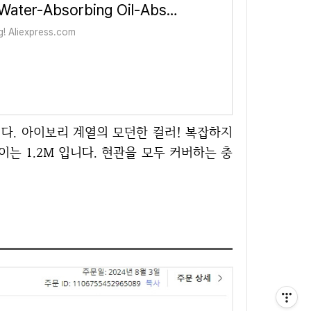
Kitchen Door Steps Water-Absorbing Oil-Absorbing Non-slip Foot Mats Diatomite Bathroom Water-Absorbing Floor Mats - AliExpress 1
g! Aliexpress.com
는 1.2M 입니다. 현관을 모두 커버하는 충