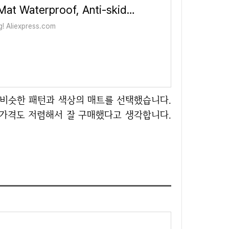
1PCS Kitchen Floor Mat Waterproof, Anti-skid, Anti-dirty Foot Mat Household Door Mat, Door Mat Carpet, Diatomite Door Mat - AliE
g! Aliexpress.com
 가격도 저렴해서 잘 구매했다고 생각합니다.