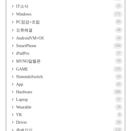
21
IT소식
Windows
171
85
PC점검+조립
40
오류해결
AndroidVM+OS
16
SmartPhone
104
iPadPro
37
19
MVNO알뜰폰
GAME
135
NintendoSwitch
43
App
45
Hardware
386
Laptop
57
Wearable
29
VR
8
Driver
20
110
주변기기