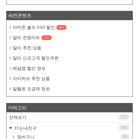
세컨콘텐츠
아마존 블프 SSD 할인
NEW
알리 천원마트
NEW
알리 추천 상품
알리 신규고객 할인쿠폰
배달앱 할인 정보
아이허브 추천 상품
알뜰폰 요금제 정보
카테고리
5237
전체보기
1601
IT는내친구
181
장바구니