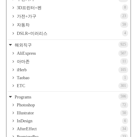
8
3D프린터+펜
23
가전+가구
59
자동차
4
DSLR+미러리스
925
해외직구
AliExpress
507
11
아마존
iHerb
105
Taobao
1
ETC
301
596
Programs
Photoshop
72
Illustrator
50
InDesign
6
AfterEffect
34
PremierePro
23