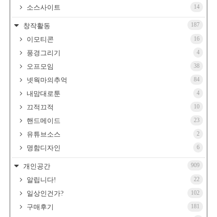
14
소스사이트
187
창작활동
16
이모티콘
4
풍경그리기
38
오프모임
84
넷웍마의추억
4
내맘대로툰
10
끄적끄적
23
핸드메이드
2
유튜브소스
6
명함디자인
909
개인공간
22
알립니다!
102
일상인건가?
181
구매후기