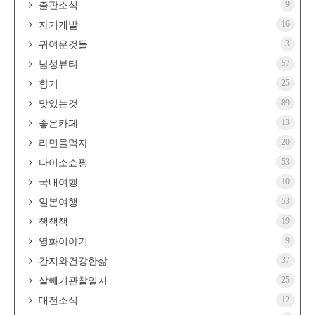
9
출판소식
16
자기개발
3
귀여운것들
57
남성뷰티
25
향기
89
맛있는것
13
좋은카페
20
라면을먹자
53
다이소쇼핑
10
국내여행
53
일본여행
19
책책책
9
영화이야기
37
간지와건강한삶
25
살빼기관찰일지
12
대전소식