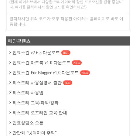
(현재 아이허브에서 다양한 크리에이터와 할인 프로모션을 진행 중입니
다. 여기를 클릭하셔서 할인 코드를 확인하세요!)
클릭하시면 위의 코드가 모두 적용된 아이허브 홈페이지로 바로 이
동합니다.
메인콘텐츠
친효스킨 v2.6.3 다운로드
HOT
친효스킨:아트북 v1.0 다운로드
NEW
친효스킨 For Blogger v1.0 다운로드
NEW
티스토리 사용설명서 출간
HOT
티스토리 사용법
티스토리 교육/과외/강좌
티스토리 오프라인 교육 안내
친효상담소 오픈
칸만화 "넷웍마의 추억"