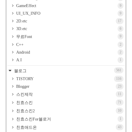
GameEffect
9
UI_UX_INFO
9
2D.etc
17
3D.etc
6
9
무료Font
C++
2
Android
2
A.I
1
561
블로그
TISTORY
116
Blogger
23
11
스킨제작
71
친효스킨
10
친효스킨2
1
친효스킨For블로거
43
친효애드온