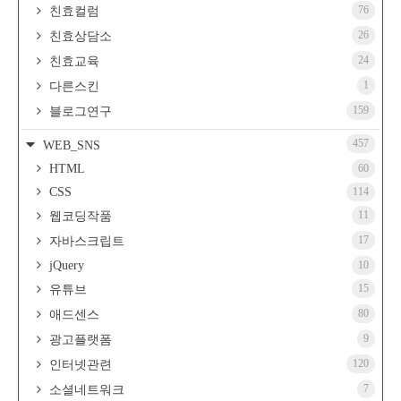
76
친효컬럼
26
친효상담소
24
친효교육
1
다른스킨
159
블로그연구
457
WEB_SNS
HTML
60
CSS
114
11
웹코딩작품
17
자바스크립트
jQuery
10
15
유튜브
80
애드센스
9
광고플랫폼
120
인터넷관련
7
소셜네트워크