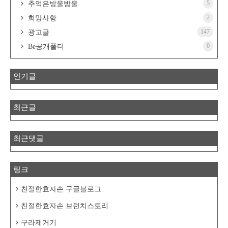
5
추억은방울방울
2
희망사항
147
광고글
0
Be공개폴더
인기글
최근글
최근댓글
링크
친절한효자손 구글블로그
친절한효자손 브런치스토리
구라제거기