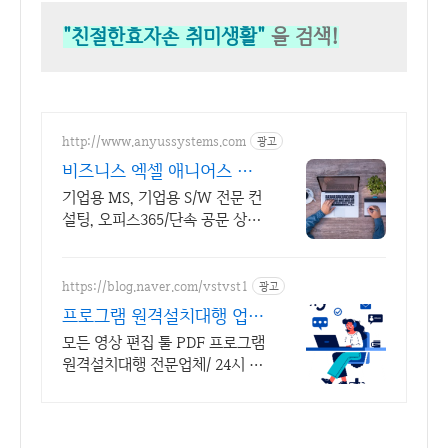
"친절한효자손 취미생활"
을 검색!
http://www.anyussystems.com
광고
비즈니스 엑셀 애니어스 고
객과 소통하는 IT 파트너
기업용 MS, 기업용 S/W 전문 컨
설팅, 오피스365/단속 공문 상담,
기술지원 소프트웨어 및 솔루션
컨설팅 기업으로 고객 환경에 최
적화된 상담을 제공합니다.
https://blog.naver.com/vstvst1
광고
프로그램 원격설치대행 업체
프로그램 원격설치대행 전문
모든 영상 편집 툴 PDF 프로그램
원격설치대행 전문업체/ 24시 상
담/ 영구AS 모든 영상 편집 툴 P
DF 프로그램 원격설치대행 전문
업체/ 24시 상담/ 영구AS