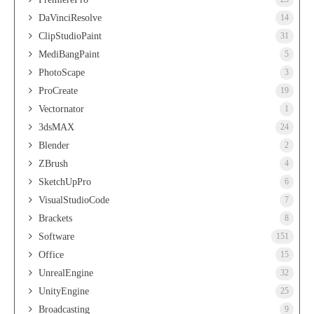
DaVinciResolve
14
ClipStudioPaint
31
MediBangPaint
5
PhotoScape
3
ProCreate
19
Vectornator
1
3dsMAX
24
Blender
2
ZBrush
4
SketchUpPro
6
VisualStudioCode
7
Brackets
8
Software
151
Office
15
UnrealEngine
32
UnityEngine
25
Broadcasting
9