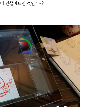
릭터 컨샙아트인 것인가~?