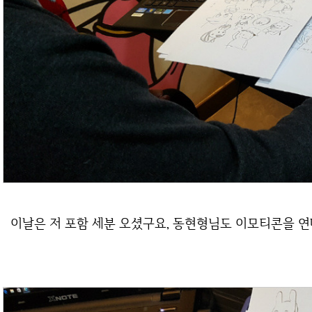
이날은 저 포함 세분 오셨구요, 동현형님도 이모티콘을 