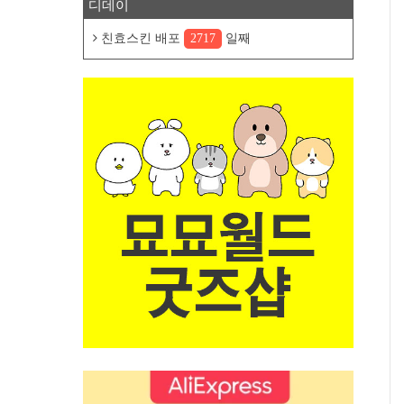
디데이
친효스킨 배포
2717
일째