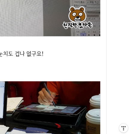
 눈치도 겁나 없구요!