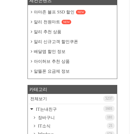
세컨콘텐츠
아마존 블프 SSD 할인
NEW
알리 천원마트
NEW
알리 추천 상품
알리 신규고객 할인쿠폰
배달앱 할인 정보
아이허브 추천 상품
알뜰폰 요금제 정보
카테고리
5237
전체보기
1601
IT는내친구
181
장바구니
21
IT소식