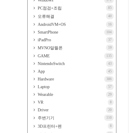
Windows
171
85
PC점검+조립
40
오류해결
AndroidVM+OS
16
SmartPhone
104
iPadPro
37
19
MVNO알뜰폰
GAME
135
NintendoSwitch
43
App
45
Hardware
386
Laptop
57
Wearable
29
VR
8
Driver
20
110
주변기기
8
3D프린터+펜