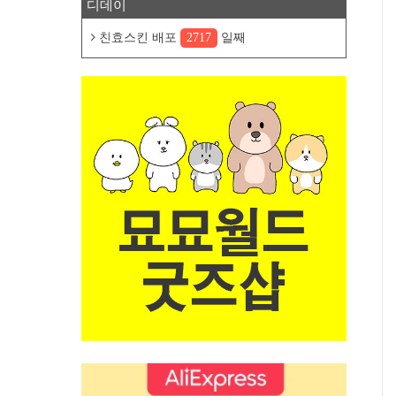
디데이
친효스킨 배포
2717
일째