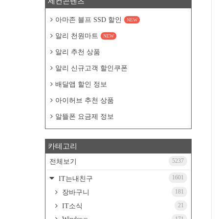
세컨콘텐츠
아마존 블프 SSD 할인
NEW
알리 천원마트
NEW
알리 추천 상품
알리 신규고객 할인쿠폰
배달앱 할인 정보
아이허브 추천 상품
알뜰폰 요금제 정보
카테고리
5237
전체보기
1601
IT는내친구
181
장바구니
21
IT소식