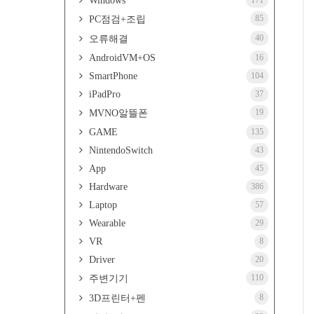
Windows
171
85
PC점검+조립
40
오류해결
AndroidVM+OS
16
SmartPhone
104
iPadPro
37
19
MVNO알뜰폰
GAME
135
NintendoSwitch
43
App
45
Hardware
386
Laptop
57
Wearable
29
VR
8
Driver
20
110
주변기기
8
3D프린터+펜