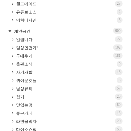
23
핸드메이드
2
유튜브소스
6
명함디자인
909
개인공간
22
알립니다!
102
일상인건가?
181
구매후기
9
출판소식
16
자기개발
3
귀여운것들
57
남성뷰티
25
향기
89
맛있는것
13
좋은카페
20
라면을먹자
53
다이소쇼핑