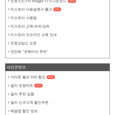
친효스킨 For Blogger v1.0 다운로드
NEW
티스토리 사용설명서 출간
HOT
티스토리 사용법
티스토리 교육/과외/강좌
티스토리 오프라인 교육 안내
친효상담소 오픈
칸만화 "넷웍마의 추억"
세컨콘텐츠
아마존 블프 SSD 할인
NEW
알리 천원마트
NEW
알리 추천 상품
알리 신규고객 할인쿠폰
배달앱 할인 정보