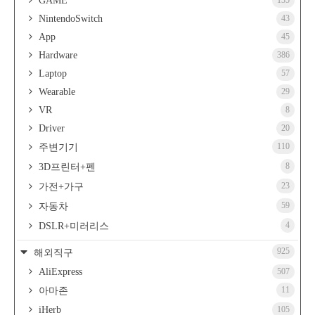
GAME
135
NintendoSwitch
43
App
45
Hardware
386
Laptop
57
Wearable
29
VR
8
Driver
20
110
주변기기
8
3D프린터+펜
23
가전+가구
59
자동차
4
DSLR+미러리스
925
해외직구
AliExpress
507
11
아마존
iHerb
105