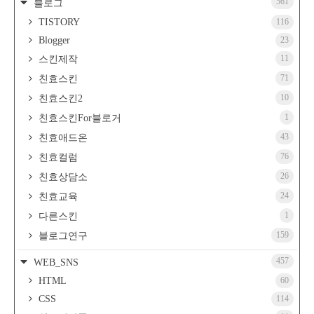
561
블로그
TISTORY
116
Blogger
23
11
스킨제작
71
친효스킨
10
친효스킨2
1
친효스킨For블로거
43
친효애드온
76
친효컬럼
26
친효상담소
24
친효교육
1
다른스킨
159
블로그연구
457
WEB_SNS
HTML
60
CSS
114