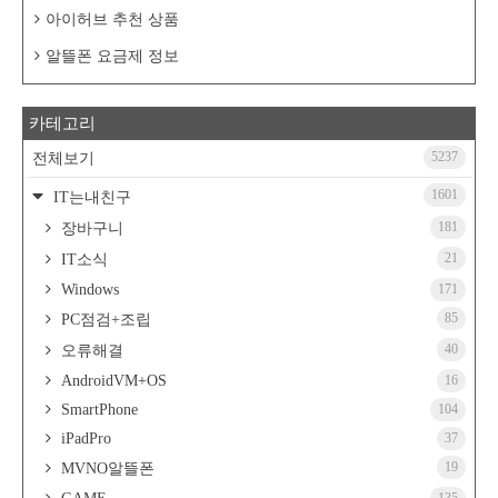
아이허브 추천 상품
알뜰폰 요금제 정보
카테고리
5237
전체보기
1601
IT는내친구
181
장바구니
21
IT소식
Windows
171
85
PC점검+조립
40
오류해결
AndroidVM+OS
16
SmartPhone
104
iPadPro
37
19
MVNO알뜰폰