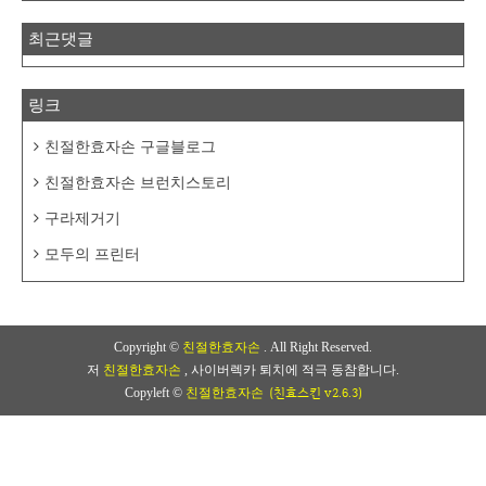
최근댓글
링크
친절한효자손 구글블로그
친절한효자손 브런치스토리
구라제거기
모두의 프린터
Copyright ©
친절한효자손
. All Right Reserved.
저
친절한효자손
, 사이버렉카 퇴치에 적극 동참합니다.
(친효스킨 v2.6.3)
Copyleft ©
친절한효자손