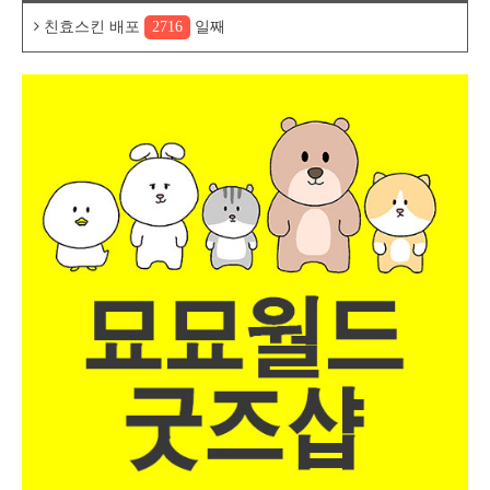
친효스킨 배포
2716
일째