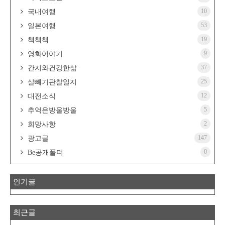
10
국내여행
53
일본여행
19
책책책
9
영화이야기
37
간지와건강한삶
25
살빼기관찰일지
12
대전소식
5
추억은방울방울
2
희망사항
147
광고글
0
Be공개폴더
인기글
최근글