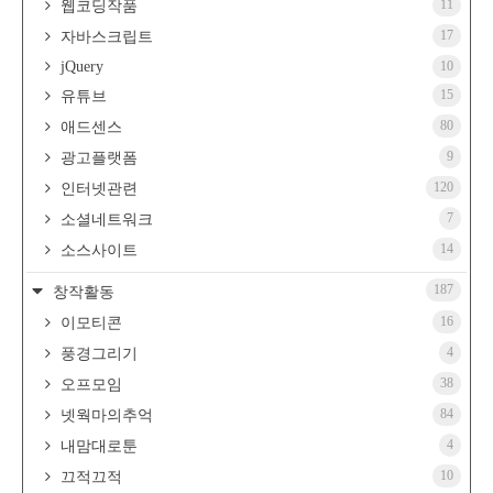
11
웹코딩작품
17
자바스크립트
jQuery
10
15
유튜브
80
애드센스
9
광고플랫폼
120
인터넷관련
7
소셜네트워크
14
소스사이트
187
창작활동
16
이모티콘
4
풍경그리기
38
오프모임
84
넷웍마의추억
4
내맘대로툰
10
끄적끄적