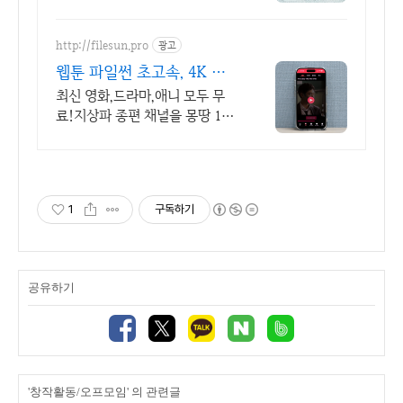
취미만화
http://filesun.pro
광고
웹툰 파일썬 초고속, 4K 실
시간 보기!
최신 영화,드라마,애니 모두 무
료!지상파 종편 채널을 몽땅 100
원,4K 스트리밍
1
구독하기
공유하기
'창작활동/오프모임' 의 관련글