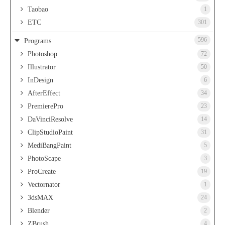
Taobao
1
ETC
301
596
Programs
Photoshop
72
Illustrator
50
InDesign
6
AfterEffect
34
PremierePro
23
DaVinciResolve
14
ClipStudioPaint
31
MediBangPaint
5
PhotoScape
3
ProCreate
19
Vectornator
1
3dsMAX
24
Blender
2
ZBrush
4