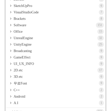
SketchUpPro
6
VisualStudioCode
7
Brackets
8
Software
151
Office
15
UnrealEngine
32
UnityEngine
25
Broadcasting
9
GameEffect
9
UI_UX_INFO
9
2D.etc
17
3D.etc
6
9
무료Font
C++
2
Android
2
A.I
1