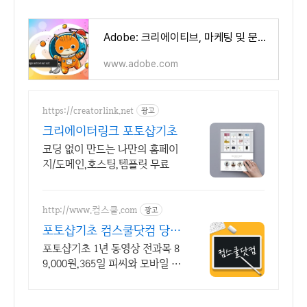
Adobe: 크리에이티브, 마케팅 및 문서 관리 솔루션
www.adobe.com
https://creatorlink.net
광고
크리에이터링크 포토샵기초
코딩 없이 만드는 나만의 홈페이
지/도메인,호스팅,템플릿 무료
http://www.컴스쿨.com
광고
포토샵기초 컴스쿨닷컴 당일
신청&결제시 기프티콘!
포토샵기초 1년 동영상 전과목 8
9,000원,365일 피씨와 모바일 수
강가능.